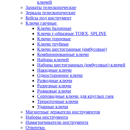
ключей
Захваты телескопические
Зеркала телескопические
Кейсы под инструмент
Ключи гаечные
Ключи балонные
Ключи г-образные TORX, SPLINE
Ключи торцевые
Ключи трубные
Ключи шестигранные (имбусовые)
Комбинированные ключи
Наборы ключей
Наборы шестигранных (имбусовых) ключей
Накидные ключи
Односторонние ключи
Разводные ключи
Разрезные ключи
Рожковые ключи
Серповидные ключи для круглых гаек
Трещоточные ключи
Ударные ключи
Магнитные держатели инструментов
Наборы инструмента
Намагничиватели инструмента
Отвертки