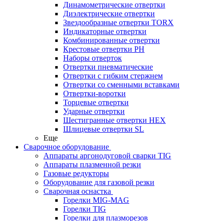
Динамометрические отвертки
Диэлектрические отвертки
Звездообразные отвертки TORX
Индикаторные отвертки
Комбинированные отвертки
Крестовые отвертки PH
Наборы отверток
Отвертки пневматические
Отвертки с гибким стержнем
Отвертки со сменными вставками
Отвертки-воротки
Торцевые отвертки
Ударные отвертки
Шестигранные отвертки HEX
Шлицевые отвертки SL
Еще
Сварочное оборудование
Аппараты аргонодуговой сварки TIG
Аппараты плазменной резки
Газовые редукторы
Оборудование для газовой резки
Сварочная оснастка
Горелки MIG-MAG
Горелки TIG
Горелки для плазморезов