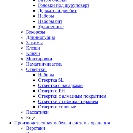
Головки под шуруповерт
Держатели для бит
Наборы
Наборы бит
Удлиненные
Бокорезы
Длинногубцы
Зажимы
Клещи
Ключи
Монтировки
Намагничиватель
Отвертки
Наборы
Отвертка SL
Отвертка с насадками
Отвертки PH
Отвертки с алмазным покрытием
Отвертки с гибким стержнем
Отвертки силовые
Пассатижи
Еще
Производственная мебель и системы хранения
Верстаки