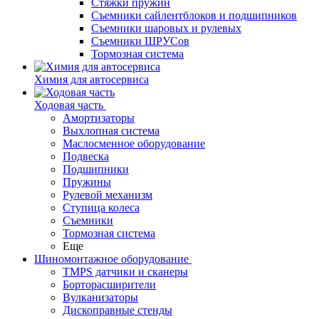
Стяжки пружин
Съемники сайлентблоков и подшипников
Съемники шаровых и рулевых
Съемники ШРУСов
Тормозная система
Химия для автосервиса
Ходовая часть
Амортизаторы
Выхлопная система
Маслосменное оборудование
Подвеска
Подшипники
Пружины
Рулевой механизм
Ступица колеса
Съемники
Тормозная система
Еще
Шиномонтажное оборудование
TMPS датчики и сканеры
Борторасширители
Вулканизаторы
Дископравные стенды