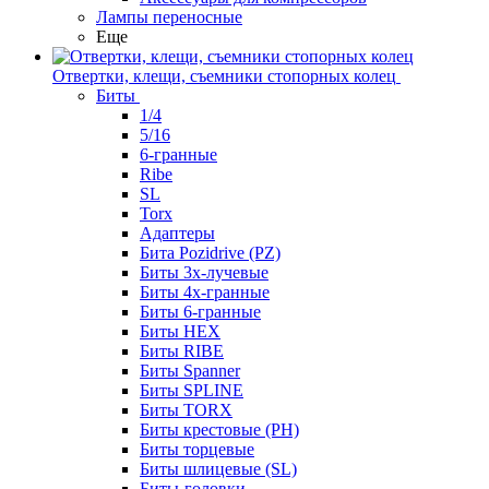
Лампы переносные
Еще
Отвертки, клещи, съемники стопорных колец
Биты
1/4
5/16
6-гранные
Ribe
SL
Torx
Адаптеры
Бита Pozidrive (PZ)
Биты 3х-лучевые
Биты 4х-гранные
Биты 6-гранные
Биты HEX
Биты RIBE
Биты Spanner
Биты SPLINE
Биты TORX
Биты крестовые (PH)
Биты торцевые
Биты шлицевые (SL)
Биты-головки