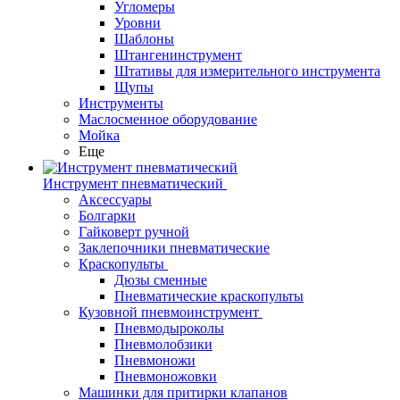
Угломеры
Уровни
Шаблоны
Штангенинструмент
Штативы для измерительного инструмента
Щупы
Инструменты
Маслосменное оборудование
Мойка
Еще
Инструмент пневматический
Аксессуары
Болгарки
Гайковерт ручной
Заклепочники пневматические
Краскопульты
Дюзы сменные
Пневматические краскопульты
Кузовной пневмоинструмент
Пневмодыроколы
Пневмолобзики
Пневмоножи
Пневмоножовки
Машинки для притирки клапанов