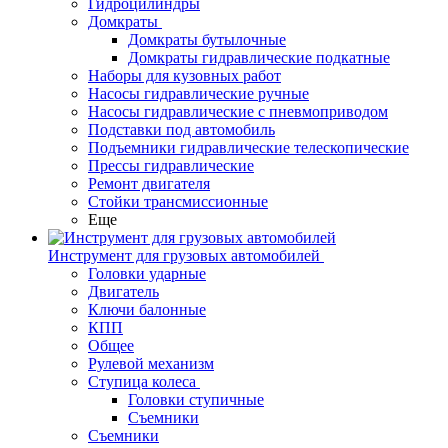
Гидроцилиндры
Домкраты
Домкраты бутылочные
Домкраты гидравлические подкатные
Наборы для кузовных работ
Насосы гидравлические ручные
Насосы гидравлические с пневмоприводом
Подставки под автомобиль
Подъемники гидравлические телескопические
Прессы гидравлические
Ремонт двигателя
Стойки трансмиссионные
Еще
Инструмент для грузовых автомобилей
Головки ударные
Двигатель
Ключи балонные
КПП
Общее
Рулевой механизм
Ступица колеса
Головки ступичные
Съемники
Съемники