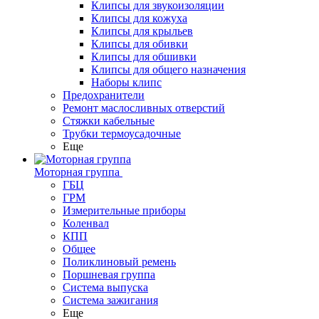
Клипсы для звукоизоляции
Клипсы для кожуха
Клипсы для крыльев
Клипсы для обивки
Клипсы для обшивки
Клипсы для общего назначения
Наборы клипс
Предохранители
Ремонт маслосливных отверстий
Стяжки кабельные
Трубки термоусадочные
Еще
Моторная группа
ГБЦ
ГРМ
Измерительные приборы
Коленвал
КПП
Общее
Поликлиновый ремень
Поршневая группа
Система выпуска
Система зажигания
Еще