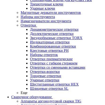
Трещоточные ключи
Ударные ключи
Магнитные держатели инструментов
Наборы инструмента
Намагничиватели инструмента
Отвертки
Динамометрические отвертки
Диэлектрические отвертки
Звездообразные отвертки TORX
Индикаторные отвертки
Комбинированные отвертки
Крестовые отвертки PH
Наборы отверток
Отвертки пневматические
Отвертки с гибким стержнем
Отвертки со сменными вставками
Отвертки-воротки
Торцевые отвертки
Ударные отвертки
Шестигранные отвертки HEX
Шлицевые отвертки SL
Еще
Сварочное оборудование
Аппараты аргонодуговой сварки TIG