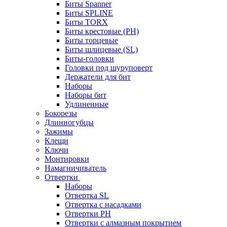
Биты Spanner
Биты SPLINE
Биты TORX
Биты крестовые (PH)
Биты торцевые
Биты шлицевые (SL)
Биты-головки
Головки под шуруповерт
Держатели для бит
Наборы
Наборы бит
Удлиненные
Бокорезы
Длинногубцы
Зажимы
Клещи
Ключи
Монтировки
Намагничиватель
Отвертки
Наборы
Отвертка SL
Отвертка с насадками
Отвертки PH
Отвертки с алмазным покрытием