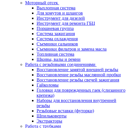
Моторный отсек
Выхлопная система
Для хомутов и шлангов
Инструмент для дизелей
Инструмент для ремонта ГБЦ
Поршневая группа
Система зажигания
Система охлаждения
Съемники сальников
Съемники фильтров и замена масла
Топливная система
Шкивы, валы и ремни
Работа с резьбовыми соединениями
Восстановление замятой внешней резьбы
Восстановление резьбы маслянной пробки
Восстановление резьбы свечей зажигания
Гайколомы
Головки для поврежденных гаек (слизанного
крепежа)
Наборы для восстановления внутренней
резьбы
Резьбовые вставки (футорки)
Шпильковерты
Экстракторы
Работа с трубками