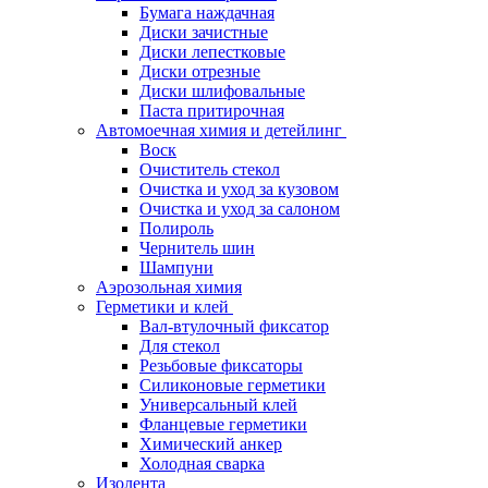
Бумага наждачная
Диски зачистные
Диски лепестковые
Диски отрезные
Диски шлифовальные
Паста притирочная
Автомоечная химия и детейлинг
Воск
Очиститель стекол
Очистка и уход за кузовом
Очистка и уход за салоном
Полироль
Чернитель шин
Шампуни
Аэрозольная химия
Герметики и клей
Вал-втулочный фиксатор
Для стекол
Резьбовые фиксаторы
Силиконовые герметики
Универсальный клей
Фланцевые герметики
Химический анкер
Холодная сварка
Изолента