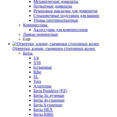
Механические домкраты
Подкатные домкраты
Резиновые накладки для домкратов
Страховочные подставки для машин
Упоры противооткатные
Компрессоры
Аксессуары для компрессоров
Лампы переносные
Еще
Отвертки, клещи, съемники стопорных колец
Биты
1/4
5/16
6-гранные
Ribe
SL
Torx
Адаптеры
Бита Pozidrive (PZ)
Биты 3х-лучевые
Биты 4х-гранные
Биты 6-гранные
Биты HEX
Биты RIBE