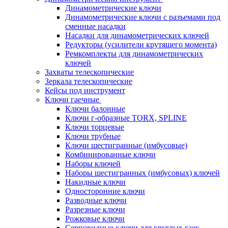
Динамометрические ключи
Динамометрические ключи с разъемами под
сменные насадки
Насадки для динамометрических ключей
Редукторы (усилители крутящего момента)
Ремкомплекты для динамометрических
ключей
Захваты телескопические
Зеркала телескопические
Кейсы под инструмент
Ключи гаечные
Ключи балонные
Ключи г-образные TORX, SPLINE
Ключи торцевые
Ключи трубные
Ключи шестигранные (имбусовые)
Комбинированные ключи
Наборы ключей
Наборы шестигранных (имбусовых) ключей
Накидные ключи
Односторонние ключи
Разводные ключи
Разрезные ключи
Рожковые ключи
Серповидные ключи для круглых гаек