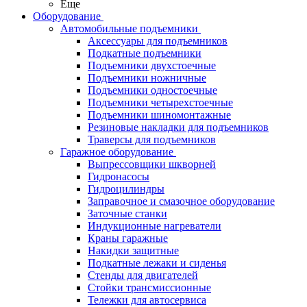
Еще
Оборудование
Автомобильные подъемники
Аксессуары для подъемников
Подкатные подъемники
Подъемники двухстоечные
Подъемники ножничные
Подъемники одностоечные
Подъемники четырехстоечные
Подъемники шиномонтажные
Резиновые накладки для подъемников
Траверсы для подъемников
Гаражное оборудование
Выпрессовщики шкворней
Гидронасосы
Гидроцилиндры
Заправочное и смазочное оборудование
Заточные станки
Индукционные нагреватели
Краны гаражные
Накидки защитные
Подкатные лежаки и сиденья
Стенды для двигателей
Стойки трансмиссионные
Тележки для автосервиса