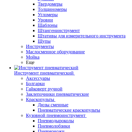
Твердомеры
Толщиномеры
Угломеры
Уровни
Шаблоны
Штангенинструмент
Штативы для измерительного инструмента
Щупы
Инструменты
Маслосменное оборудование
Мойка
Еще
Инструмент пневматический
Аксессуары
Болгарки
Гайковерт ручной
Заклепочники пневматические
Краскопульты
Дюзы сменные
Пневматические краскопульты
Кузовной пневмоинструмент
Пневмодыроколы
Пневмолобзики
Пневмоножи