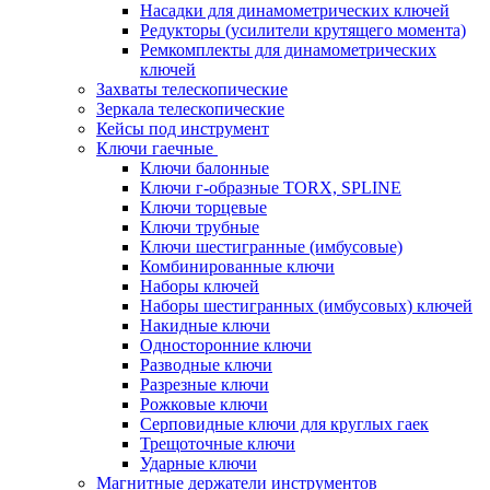
Насадки для динамометрических ключей
Редукторы (усилители крутящего момента)
Ремкомплекты для динамометрических
ключей
Захваты телескопические
Зеркала телескопические
Кейсы под инструмент
Ключи гаечные
Ключи балонные
Ключи г-образные TORX, SPLINE
Ключи торцевые
Ключи трубные
Ключи шестигранные (имбусовые)
Комбинированные ключи
Наборы ключей
Наборы шестигранных (имбусовых) ключей
Накидные ключи
Односторонние ключи
Разводные ключи
Разрезные ключи
Рожковые ключи
Серповидные ключи для круглых гаек
Трещоточные ключи
Ударные ключи
Магнитные держатели инструментов