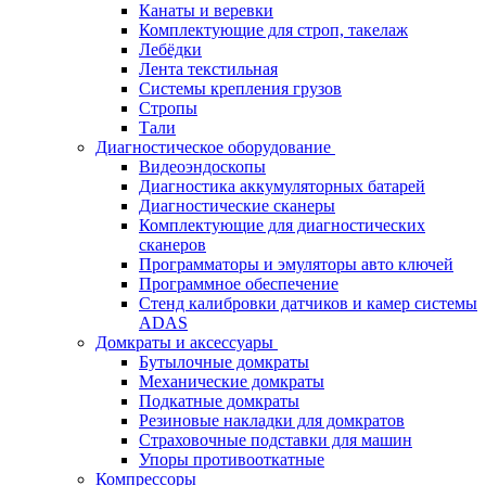
Канаты и веревки
Комплектующие для строп, такелаж
Лебёдки
Лента текстильная
Системы крепления грузов
Стропы
Тали
Диагностическое оборудование
Видеоэндоскопы
Диагностика аккумуляторных батарей
Диагностические сканеры
Комплектующие для диагностических
сканеров
Программаторы и эмуляторы авто ключей
Программное обеспечение
Стенд калибровки датчиков и камер системы
ADAS
Домкраты и аксессуары
Бутылочные домкраты
Механические домкраты
Подкатные домкраты
Резиновые накладки для домкратов
Страховочные подставки для машин
Упоры противооткатные
Компрессоры