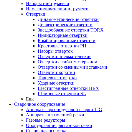
Наборы инструмента
Намагничиватели инструмента
Отвертки
Динамометрические отвертки
Диэлектрические отвертки
Звездообразные отвертки TORX
Индикаторные отвертки
Комбинированные отвертки
Крестовые отвертки PH
Наборы отверток
Отвертки пневматические
Отвертки с гибким стержнем
Отвертки со сменными вставками
Отвертки-воротки
Торцевые отвертки
Ударные отвертки
Шестигранные отвертки HEX
Шлицевые отвертки SL
Еще
Сварочное оборудование
Аппараты аргонодуговой сварки TIG
Аппараты плазменной резки
Газовые редукторы
Оборудование для газовой резки
Сварочная оснастка