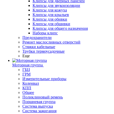
Клипсы для дверных панелей
Клипсы для звукоизоляции
Клипсы для кожуха
Клипсы для крыльев
Клипсы для обивки
Клипсы для обшивки
Клипсы для общего назначения
Наборы клипс
Предохранители
Ремонт маслосливных отверстий
Стяжки кабельные
Трубки термоусадочные
Еще
Моторная группа
ГБЦ
ГРМ
Измерительные приборы
Коленвал
КПП
Общее
Поликлиновый ремень
Поршневая группа
Система выпуска
Система зажигания