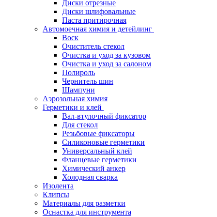
Диски отрезные
Диски шлифовальные
Паста притирочная
Автомоечная химия и детейлинг
Воск
Очиститель стекол
Очистка и уход за кузовом
Очистка и уход за салоном
Полироль
Чернитель шин
Шампуни
Аэрозольная химия
Герметики и клей
Вал-втулочный фиксатор
Для стекол
Резьбовые фиксаторы
Силиконовые герметики
Универсальный клей
Фланцевые герметики
Химический анкер
Холодная сварка
Изолента
Клипсы
Материалы для разметки
Оснастка для инструмента