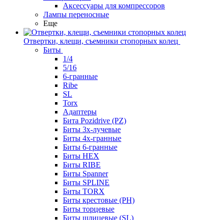
Аксессуары для компрессоров
Лампы переносные
Еще
Отвертки, клещи, съемники стопорных колец
Биты
1/4
5/16
6-гранные
Ribe
SL
Torx
Адаптеры
Бита Pozidrive (PZ)
Биты 3х-лучевые
Биты 4х-гранные
Биты 6-гранные
Биты HEX
Биты RIBE
Биты Spanner
Биты SPLINE
Биты TORX
Биты крестовые (PH)
Биты торцевые
Биты шлицевые (SL)