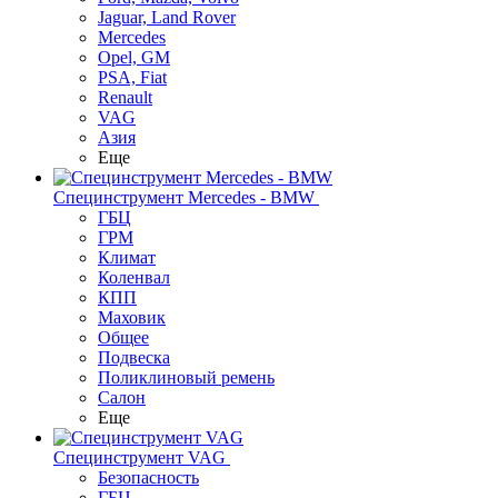
Jaguar, Land Rover
Mercedes
Opel, GM
PSA, Fiat
Renault
VAG
Азия
Еще
Специнструмент Mercedes - BMW
ГБЦ
ГРМ
Климат
Коленвал
КПП
Маховик
Общее
Подвеска
Поликлиновый ремень
Салон
Еще
Специнструмент VAG
Безопасность
ГБЦ