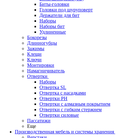
Биты-головки
Головки под шуруповерт
Держатели для бит
Наборы
Наборы бит
Удлиненные
Бокорезы
Длинногубцы
Зажимы
Клещи
Ключи
Монтировки
Намагничиватель
Отвертки
Наборы
Отвертка SL
Отвертка с насадками
Отвертки PH
Отвертки с алмазным покрытием
Отвертки с гибким стержнем
Отвертки силовые
Пассатижи
Еще
Производственная мебель и системы хранения
Верстаки