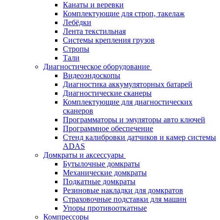
Канаты и веревки
Комплектующие для строп, такелаж
Лебёдки
Лента текстильная
Системы крепления грузов
Стропы
Тали
Диагностическое оборудование
Видеоэндоскопы
Диагностика аккумуляторных батарей
Диагностические сканеры
Комплектующие для диагностических
сканеров
Программаторы и эмуляторы авто ключей
Программное обеспечение
Стенд калибровки датчиков и камер системы
ADAS
Домкраты и аксессуары
Бутылочные домкраты
Механические домкраты
Подкатные домкраты
Резиновые накладки для домкратов
Страховочные подставки для машин
Упоры противооткатные
Компрессоры