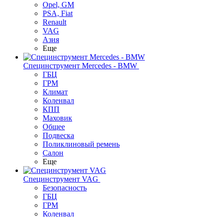
Opel, GM
PSA, Fiat
Renault
VAG
Азия
Еще
Специнструмент Mercedes - BMW
ГБЦ
ГРМ
Климат
Коленвал
КПП
Маховик
Общее
Подвеска
Поликлиновый ремень
Салон
Еще
Специнструмент VAG
Безопасность
ГБЦ
ГРМ
Коленвал