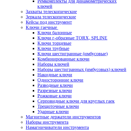
Ремкомплекты для динамометрических
ключей
Захваты телескопические
Зеркала телескопические
Кейсы под инструмент
Ключи гаечные
Ключи балонные
Ключи г-образные TORX, SPLINE
Ключи торцевые
Ключи трубные
Ключи шестигранные (имбусовые)
Комбинированные ключи
Наборы ключей
Наборы шестигранных (имбусовых) ключей
Накидные ключи
Односторонние ключи
Разводные ключи
Разрезные ключи
Рожковые ключи
Серповидные ключи для круглых гаек
Трещоточные ключи
Ударные ключи
Магнитные держатели инструментов
Наборы инструмента
Намагничиватели инструмента