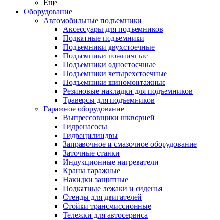
Еще
Оборудование
Автомобильные подъемники
Аксессуары для подъемников
Подкатные подъемники
Подъемники двухстоечные
Подъемники ножничные
Подъемники одностоечные
Подъемники четырехстоечные
Подъемники шиномонтажные
Резиновые накладки для подъемников
Траверсы для подъемников
Гаражное оборудование
Выпрессовщики шкворней
Гидронасосы
Гидроцилиндры
Заправочное и смазочное оборудование
Заточные станки
Индукционные нагреватели
Краны гаражные
Накидки защитные
Подкатные лежаки и сиденья
Стенды для двигателей
Стойки трансмиссионные
Тележки для автосервиса