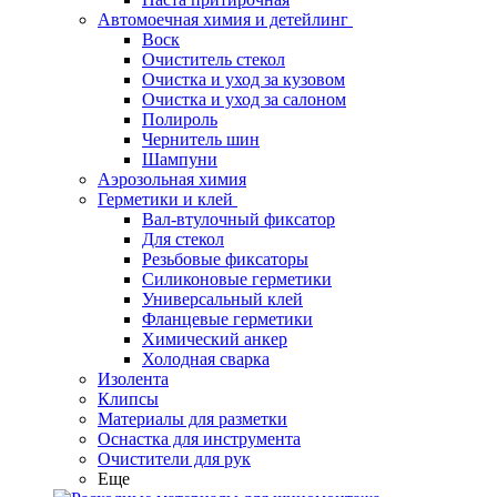
Автомоечная химия и детейлинг
Воск
Очиститель стекол
Очистка и уход за кузовом
Очистка и уход за салоном
Полироль
Чернитель шин
Шампуни
Аэрозольная химия
Герметики и клей
Вал-втулочный фиксатор
Для стекол
Резьбовые фиксаторы
Силиконовые герметики
Универсальный клей
Фланцевые герметики
Химический анкер
Холодная сварка
Изолента
Клипсы
Материалы для разметки
Оснастка для инструмента
Очистители для рук
Еще