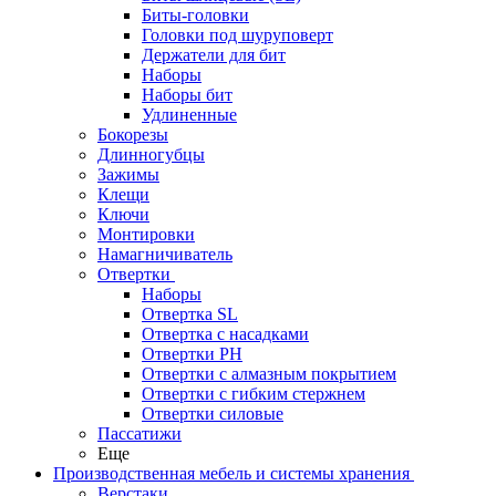
Биты-головки
Головки под шуруповерт
Держатели для бит
Наборы
Наборы бит
Удлиненные
Бокорезы
Длинногубцы
Зажимы
Клещи
Ключи
Монтировки
Намагничиватель
Отвертки
Наборы
Отвертка SL
Отвертка с насадками
Отвертки PH
Отвертки с алмазным покрытием
Отвертки с гибким стержнем
Отвертки силовые
Пассатижи
Еще
Производственная мебель и системы хранения
Верстаки