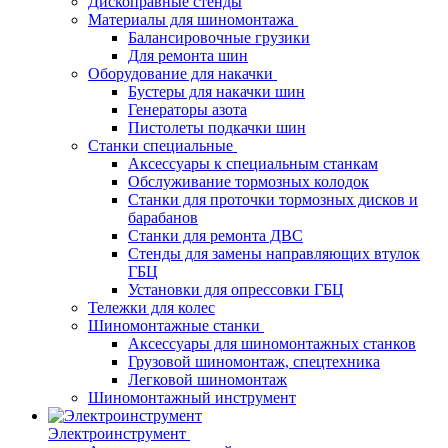
Дископравные стенды
Материалы для шиномонтажа
Балансировочные грузики
Для ремонта шин
Оборудование для накачки
Бустеры для накачки шин
Генераторы азота
Пистолеты подкачки шин
Станки специальные
Аксессуары к специальным станкам
Обслуживание тормозных колодок
Станки для проточки тормозных дисков и
барабанов
Станки для ремонта ДВС
Стенды для замены направляющих втулок
ГБЦ
Установки для опрессовки ГБЦ
Тележки для колес
Шиномонтажные станки
Аксессуары для шиномонтажных станков
Грузовой шиномонтаж, спецтехника
Легковой шиномонтаж
Шиномонтажный инструмент
Электроинструмент