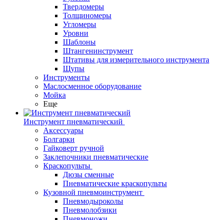
Твердомеры
Толщиномеры
Угломеры
Уровни
Шаблоны
Штангенинструмент
Штативы для измерительного инструмента
Щупы
Инструменты
Маслосменное оборудование
Мойка
Еще
Инструмент пневматический
Аксессуары
Болгарки
Гайковерт ручной
Заклепочники пневматические
Краскопульты
Дюзы сменные
Пневматические краскопульты
Кузовной пневмоинструмент
Пневмодыроколы
Пневмолобзики
Пневмоножи