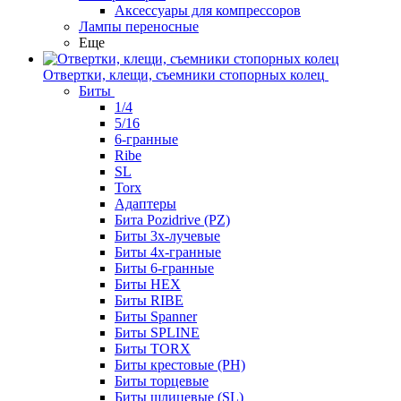
Аксессуары для компрессоров
Лампы переносные
Еще
Отвертки, клещи, съемники стопорных колец
Биты
1/4
5/16
6-гранные
Ribe
SL
Torx
Адаптеры
Бита Pozidrive (PZ)
Биты 3х-лучевые
Биты 4х-гранные
Биты 6-гранные
Биты HEX
Биты RIBE
Биты Spanner
Биты SPLINE
Биты TORX
Биты крестовые (PH)
Биты торцевые
Биты шлицевые (SL)