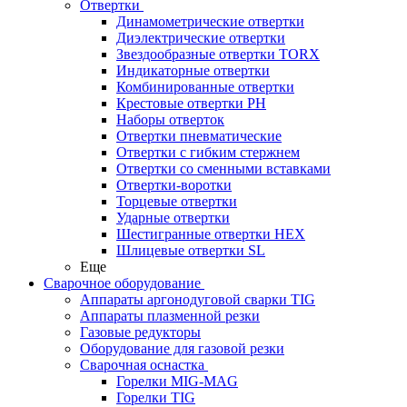
Отвертки
Динамометрические отвертки
Диэлектрические отвертки
Звездообразные отвертки TORX
Индикаторные отвертки
Комбинированные отвертки
Крестовые отвертки PH
Наборы отверток
Отвертки пневматические
Отвертки с гибким стержнем
Отвертки со сменными вставками
Отвертки-воротки
Торцевые отвертки
Ударные отвертки
Шестигранные отвертки HEX
Шлицевые отвертки SL
Еще
Сварочное оборудование
Аппараты аргонодуговой сварки TIG
Аппараты плазменной резки
Газовые редукторы
Оборудование для газовой резки
Сварочная оснастка
Горелки MIG-MAG
Горелки TIG