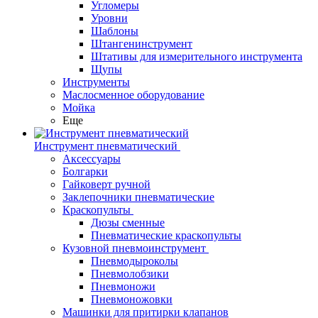
Угломеры
Уровни
Шаблоны
Штангенинструмент
Штативы для измерительного инструмента
Щупы
Инструменты
Маслосменное оборудование
Мойка
Еще
Инструмент пневматический
Аксессуары
Болгарки
Гайковерт ручной
Заклепочники пневматические
Краскопульты
Дюзы сменные
Пневматические краскопульты
Кузовной пневмоинструмент
Пневмодыроколы
Пневмолобзики
Пневмоножи
Пневмоножовки
Машинки для притирки клапанов