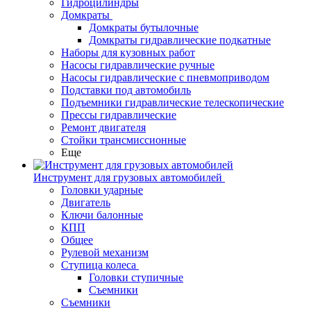
Гидроцилиндры
Домкраты
Домкраты бутылочные
Домкраты гидравлические подкатные
Наборы для кузовных работ
Насосы гидравлические ручные
Насосы гидравлические с пневмоприводом
Подставки под автомобиль
Подъемники гидравлические телескопические
Прессы гидравлические
Ремонт двигателя
Стойки трансмиссионные
Еще
Инструмент для грузовых автомобилей
Головки ударные
Двигатель
Ключи балонные
КПП
Общее
Рулевой механизм
Ступица колеса
Головки ступичные
Съемники
Съемники