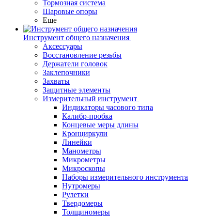
Тормозная система
Шаровые опоры
Еще
Инструмент общего назначения
Аксессуары
Восстановление резьбы
Держатели головок
Заклепочники
Захваты
Защитные элементы
Измерительный инструмент
Индикаторы часового типа
Калибр-пробка
Концевые меры длины
Кронциркули
Линейки
Манометры
Микрометры
Микроскопы
Наборы измерительного инструмента
Нутромеры
Рулетки
Твердомеры
Толщиномеры