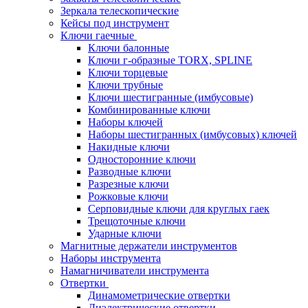
Зеркала телескопические
Кейсы под инструмент
Ключи гаечные
Ключи балонные
Ключи г-образные TORX, SPLINE
Ключи торцевые
Ключи трубные
Ключи шестигранные (имбусовые)
Комбинированные ключи
Наборы ключей
Наборы шестигранных (имбусовых) ключей
Накидные ключи
Односторонние ключи
Разводные ключи
Разрезные ключи
Рожковые ключи
Серповидные ключи для круглых гаек
Трещоточные ключи
Ударные ключи
Магнитные держатели инструментов
Наборы инструмента
Намагничиватели инструмента
Отвертки
Динамометрические отвертки
Диэлектрические отвертки