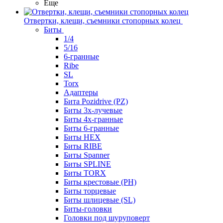
Еще
Отвертки, клещи, съемники стопорных колец
Биты
1/4
5/16
6-гранные
Ribe
SL
Torx
Адаптеры
Бита Pozidrive (PZ)
Биты 3х-лучевые
Биты 4х-гранные
Биты 6-гранные
Биты HEX
Биты RIBE
Биты Spanner
Биты SPLINE
Биты TORX
Биты крестовые (PH)
Биты торцевые
Биты шлицевые (SL)
Биты-головки
Головки под шуруповерт