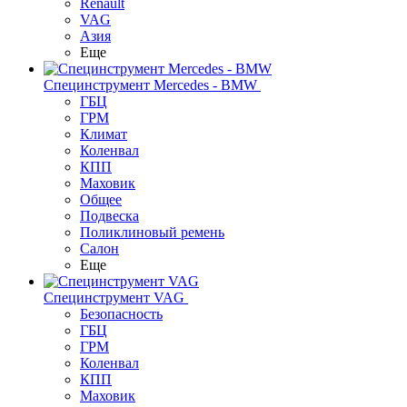
Renault
VAG
Азия
Еще
Специнструмент Mercedes - BMW
ГБЦ
ГРМ
Климат
Коленвал
КПП
Маховик
Общее
Подвеска
Поликлиновый ремень
Салон
Еще
Специнструмент VAG
Безопасность
ГБЦ
ГРМ
Коленвал
КПП
Маховик