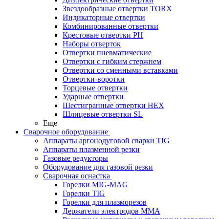
Звездообразные отвертки TORX
Индикаторные отвертки
Комбинированные отвертки
Крестовые отвертки PH
Наборы отверток
Отвертки пневматические
Отвертки с гибким стержнем
Отвертки со сменными вставками
Отвертки-воротки
Торцевые отвертки
Ударные отвертки
Шестигранные отвертки HEX
Шлицевые отвертки SL
Еще
Сварочное оборудование
Аппараты аргонодуговой сварки TIG
Аппараты плазменной резки
Газовые редукторы
Оборудование для газовой резки
Сварочная оснастка
Горелки MIG-MAG
Горелки TIG
Горелки для плазморезов
Держатели электродов ММА