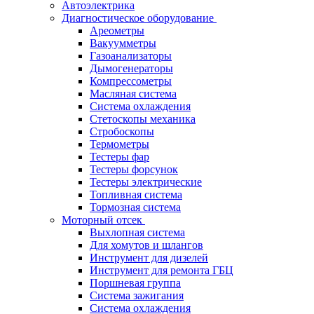
Автоэлектрика
Диагностическое оборудование
Ареометры
Вакуумметры
Газоанализаторы
Дымогенераторы
Компрессометры
Масляная система
Система охлаждения
Стетоскопы механика
Стробоскопы
Термометры
Тестеры фар
Тестеры форсунок
Тестеры электрические
Топливная система
Тормозная система
Моторный отсек
Выхлопная система
Для хомутов и шлангов
Инструмент для дизелей
Инструмент для ремонта ГБЦ
Поршневая группа
Система зажигания
Система охлаждения