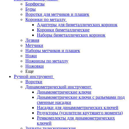
Борфрезы
Буры
Воротки для метчиков и плашек
Коронки по металлу
Адаптеры для биметаллических коронок
Коронки биметаллические
Наборы биметаллических коронок
Лезвия
Метчики
Наборы метчиков и плашек
Ножи
Ножницы по металлу
Ножовки
Еще
Ручной инструмент
Воротки
Динамометрический инструмент
Динамометрические ключи
Динамометрические ключи с разъемами под
сменные насадки
Насадки для динамометрических ключей
Редукторы (усилители крутящего момента)
Ремкомплекты для динамометрических
ключей
Захваты телескопические