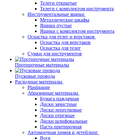
Телеги открытые
Телеги с комплектом инструмента
Инструментальные ящики
Металлические шкафы
Ящики пустые
Ящики с комплектом инструмента
Оснастка для телег и верстаков
Оснастка для верстаков
Оснастка для телег
Сумки для инструментов
Протирочные материалы
Пусковые провода
Расходные материалы
Plastigauge
Абразивные материалы
Бумага наждачная
Диски зачистные
Диски лепестковые
Диски отрезные
Диски шлифовальные
Паста притирочная
Автомоечная химия и детейлинг
Воск