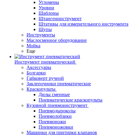
Угломеры
Уровни
Шаблоны
Штангенинструмент
Штативы для измерительного инструмента
Щупы
Инструменты
Маслосменное оборудование
Мойка
Еще
Инструмент пневматический
Аксессуары
Болгарки
Гайковерт ручной
Заклепочники пневматические
Краскопульты
Дюзы сменные
Пневматические краскопульты
Кузовной пневмоинструмент
Пневмодыроколы
Пневмолобзики
Пневмоножи
Пневмоножовки
Машинки для притирки клапанов