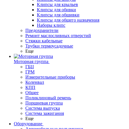
Клипсы для крыльев
Клипсы для обивки
Клипсы для обшивки
Клипсы для общего назначения
Наборы клипс
Предохранители
Ремонт маслосливных отверстий
Стяжки кабельные
Трубки термоусадочные
Еще
Моторная группа
ГБЦ
ГРМ
Измерительные приборы
Коленвал
КПП
Общее
Поликлиновый ремень
Поршневая группа
Система выпуска
Система зажигания
Еще
Оборудование
Автомобильные подъемники