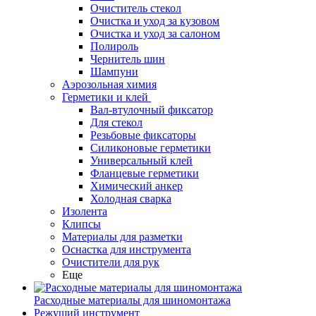
Очиститель стекол
Очистка и уход за кузовом
Очистка и уход за салоном
Полироль
Чернитель шин
Шампуни
Аэрозольная химия
Герметики и клей
Вал-втулочный фиксатор
Для стекол
Резьбовые фиксаторы
Силиконовые герметики
Универсальный клей
Фланцевые герметики
Химический анкер
Холодная сварка
Изолента
Клипсы
Материалы для разметки
Оснастка для инструмента
Очистители для рук
Еще
Расходные материалы для шиномонтажа
Режущий инструмент