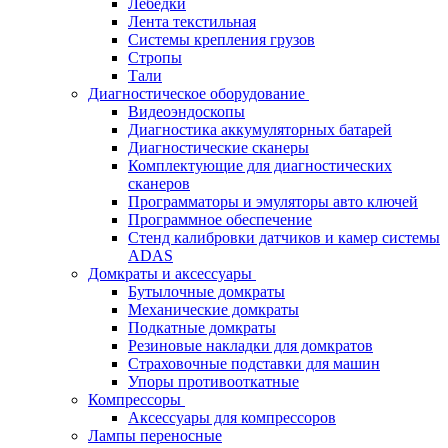
Лебёдки
Лента текстильная
Системы крепления грузов
Стропы
Тали
Диагностическое оборудование
Видеоэндоскопы
Диагностика аккумуляторных батарей
Диагностические сканеры
Комплектующие для диагностических
сканеров
Программаторы и эмуляторы авто ключей
Программное обеспечение
Стенд калибровки датчиков и камер системы
ADAS
Домкраты и аксессуары
Бутылочные домкраты
Механические домкраты
Подкатные домкраты
Резиновые накладки для домкратов
Страховочные подставки для машин
Упоры противооткатные
Компрессоры
Аксессуары для компрессоров
Лампы переносные