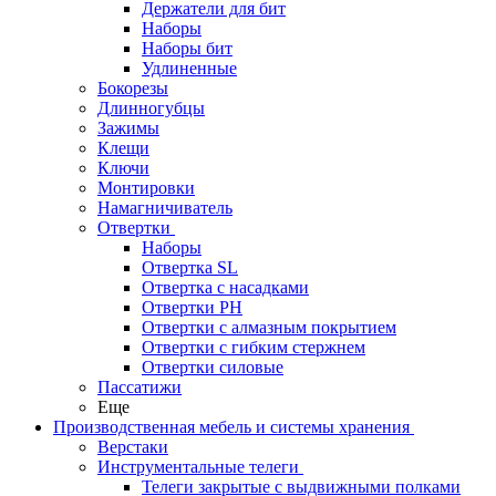
Держатели для бит
Наборы
Наборы бит
Удлиненные
Бокорезы
Длинногубцы
Зажимы
Клещи
Ключи
Монтировки
Намагничиватель
Отвертки
Наборы
Отвертка SL
Отвертка с насадками
Отвертки PH
Отвертки с алмазным покрытием
Отвертки с гибким стержнем
Отвертки силовые
Пассатижи
Еще
Производственная мебель и системы хранения
Верстаки
Инструментальные телеги
Телеги закрытые с выдвижными полками