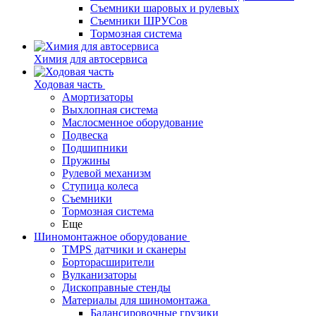
Съемники шаровых и рулевых
Съемники ШРУСов
Тормозная система
Химия для автосервиса
Ходовая часть
Амортизаторы
Выхлопная система
Маслосменное оборудование
Подвеска
Подшипники
Пружины
Рулевой механизм
Ступица колеса
Съемники
Тормозная система
Еще
Шиномонтажное оборудование
TMPS датчики и сканеры
Борторасширители
Вулканизаторы
Дископравные стенды
Материалы для шиномонтажа
Балансировочные грузики