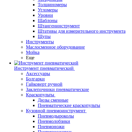
Толщиномеры
Угломеры
Уровни
Шаблоны
Штангенинструмент
Штативы для измерительного инструмента
Щупы
Инструменты
Маслосменное оборудование
Мойка
Еще
Инструмент пневматический
Аксессуары
Болгарки
Гайковерт ручной
Заклепочники пневматические
Краскопульты
Дюзы сменные
Пневматические краскопульты
Кузовной пневмоинструмент
Пневмодыроколы
Пневмолобзики
Пневмоножи
Пневмоножовки