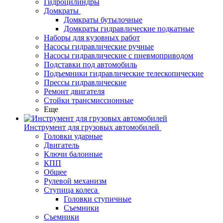
Гидроцилиндры
Домкраты
Домкраты бутылочные
Домкраты гидравлические подкатные
Наборы для кузовных работ
Насосы гидравлические ручные
Насосы гидравлические с пневмоприводом
Подставки под автомобиль
Подъемники гидравлические телескопические
Прессы гидравлические
Ремонт двигателя
Стойки трансмиссионные
Еще
Инструмент для грузовых автомобилей
Головки ударные
Двигатель
Ключи балонные
КПП
Общее
Рулевой механизм
Ступица колеса
Головки ступичные
Съемники
Съемники