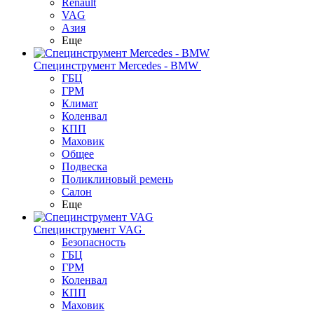
Renault
VAG
Азия
Еще
Специнструмент Mercedes - BMW
ГБЦ
ГРМ
Климат
Коленвал
КПП
Маховик
Общее
Подвеска
Поликлиновый ремень
Салон
Еще
Специнструмент VAG
Безопасность
ГБЦ
ГРМ
Коленвал
КПП
Маховик