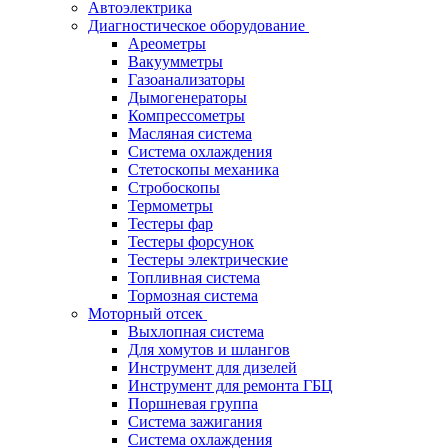
Автоэлектрика
Диагностическое оборудование
Ареометры
Вакуумметры
Газоанализаторы
Дымогенераторы
Компрессометры
Масляная система
Система охлаждения
Стетоскопы механика
Стробоскопы
Термометры
Тестеры фар
Тестеры форсунок
Тестеры электрические
Топливная система
Тормозная система
Моторный отсек
Выхлопная система
Для хомутов и шлангов
Инструмент для дизелей
Инструмент для ремонта ГБЦ
Поршневая группа
Система зажигания
Система охлаждения