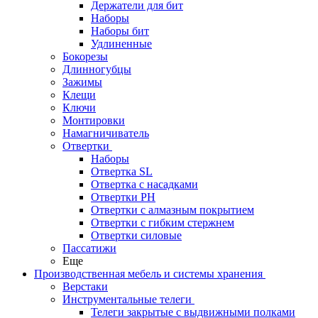
Держатели для бит
Наборы
Наборы бит
Удлиненные
Бокорезы
Длинногубцы
Зажимы
Клещи
Ключи
Монтировки
Намагничиватель
Отвертки
Наборы
Отвертка SL
Отвертка с насадками
Отвертки PH
Отвертки с алмазным покрытием
Отвертки с гибким стержнем
Отвертки силовые
Пассатижи
Еще
Производственная мебель и системы хранения
Верстаки
Инструментальные телеги
Телеги закрытые с выдвижными полками