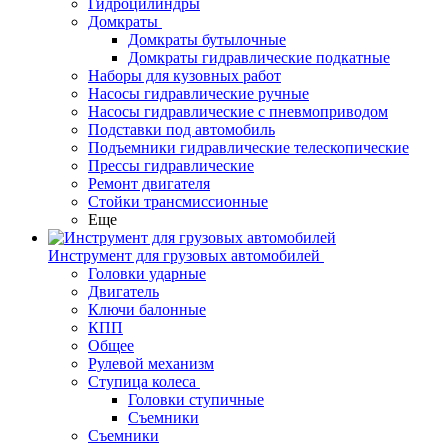
Гидроцилиндры
Домкраты
Домкраты бутылочные
Домкраты гидравлические подкатные
Наборы для кузовных работ
Насосы гидравлические ручные
Насосы гидравлические с пневмоприводом
Подставки под автомобиль
Подъемники гидравлические телескопические
Прессы гидравлические
Ремонт двигателя
Стойки трансмиссионные
Еще
Инструмент для грузовых автомобилей
Головки ударные
Двигатель
Ключи балонные
КПП
Общее
Рулевой механизм
Ступица колеса
Головки ступичные
Съемники
Съемники