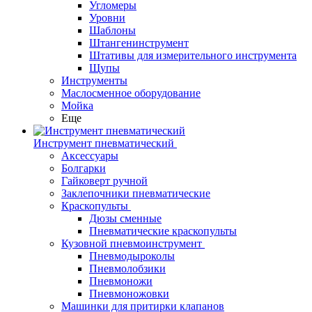
Угломеры
Уровни
Шаблоны
Штангенинструмент
Штативы для измерительного инструмента
Щупы
Инструменты
Маслосменное оборудование
Мойка
Еще
Инструмент пневматический
Аксессуары
Болгарки
Гайковерт ручной
Заклепочники пневматические
Краскопульты
Дюзы сменные
Пневматические краскопульты
Кузовной пневмоинструмент
Пневмодыроколы
Пневмолобзики
Пневмоножи
Пневмоножовки
Машинки для притирки клапанов