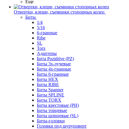
Еще
Отвертки, клещи, съемники стопорных колец
Биты
1/4
5/16
6-гранные
Ribe
SL
Torx
Адаптеры
Бита Pozidrive (PZ)
Биты 3х-лучевые
Биты 4х-гранные
Биты 6-гранные
Биты HEX
Биты RIBE
Биты Spanner
Биты SPLINE
Биты TORX
Биты крестовые (PH)
Биты торцевые
Биты шлицевые (SL)
Биты-головки
Головки под шуруповерт