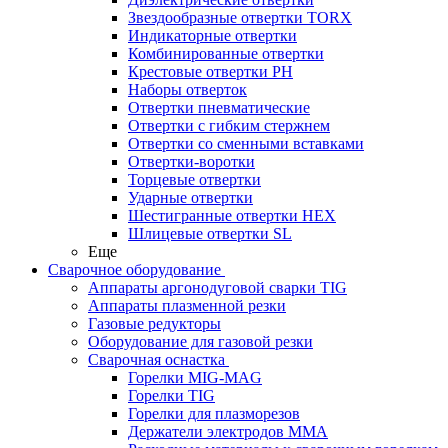
Звездообразные отвертки TORX
Индикаторные отвертки
Комбинированные отвертки
Крестовые отвертки PH
Наборы отверток
Отвертки пневматические
Отвертки с гибким стержнем
Отвертки со сменными вставками
Отвертки-воротки
Торцевые отвертки
Ударные отвертки
Шестигранные отвертки HEX
Шлицевые отвертки SL
Еще
Сварочное оборудование
Аппараты аргонодуговой сварки TIG
Аппараты плазменной резки
Газовые редукторы
Оборудование для газовой резки
Сварочная оснастка
Горелки MIG-MAG
Горелки TIG
Горелки для плазморезов
Держатели электродов ММА