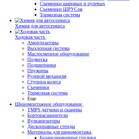
Съемники шаровых и рулевых
Съемники ШРУСов
Тормозная система
Химия для автосервиса
Ходовая часть
Амортизаторы
Выхлопная система
Маслосменное оборудование
Подвеска
Подшипники
Пружины
Рулевой механизм
Ступица колеса
Съемники
Тормозная система
Еще
Шиномонтажное оборудование
TMPS датчики и сканеры
Борторасширители
Вулканизаторы
Дископравные стенды
Материалы для шиномонтажа
Балансировочные грузики