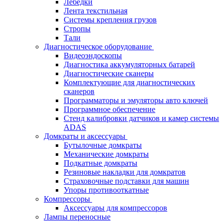
Лебёдки
Лента текстильная
Системы крепления грузов
Стропы
Тали
Диагностическое оборудование
Видеоэндоскопы
Диагностика аккумуляторных батарей
Диагностические сканеры
Комплектующие для диагностических
сканеров
Программаторы и эмуляторы авто ключей
Программное обеспечение
Стенд калибровки датчиков и камер системы
ADAS
Домкраты и аксессуары
Бутылочные домкраты
Механические домкраты
Подкатные домкраты
Резиновые накладки для домкратов
Страховочные подставки для машин
Упоры противооткатные
Компрессоры
Аксессуары для компрессоров
Лампы переносные