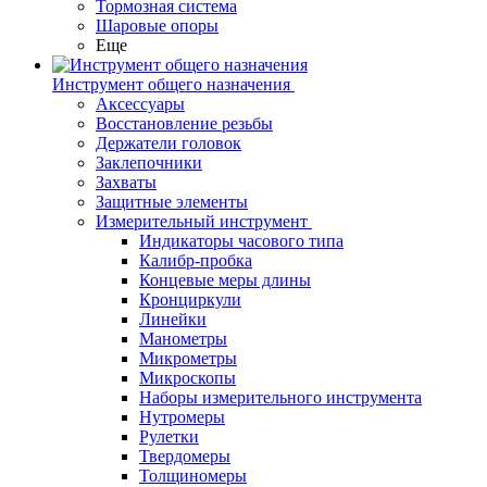
Тормозная система
Шаровые опоры
Еще
Инструмент общего назначения
Аксессуары
Восстановление резьбы
Держатели головок
Заклепочники
Захваты
Защитные элементы
Измерительный инструмент
Индикаторы часового типа
Калибр-пробка
Концевые меры длины
Кронциркули
Линейки
Манометры
Микрометры
Микроскопы
Наборы измерительного инструмента
Нутромеры
Рулетки
Твердомеры
Толщиномеры