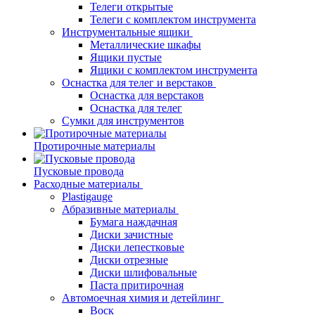
Телеги открытые
Телеги с комплектом инструмента
Инструментальные ящики
Металлические шкафы
Ящики пустые
Ящики с комплектом инструмента
Оснастка для телег и верстаков
Оснастка для верстаков
Оснастка для телег
Сумки для инструментов
Протирочные материалы
Пусковые провода
Расходные материалы
Plastigauge
Абразивные материалы
Бумага наждачная
Диски зачистные
Диски лепестковые
Диски отрезные
Диски шлифовальные
Паста притирочная
Автомоечная химия и детейлинг
Воск