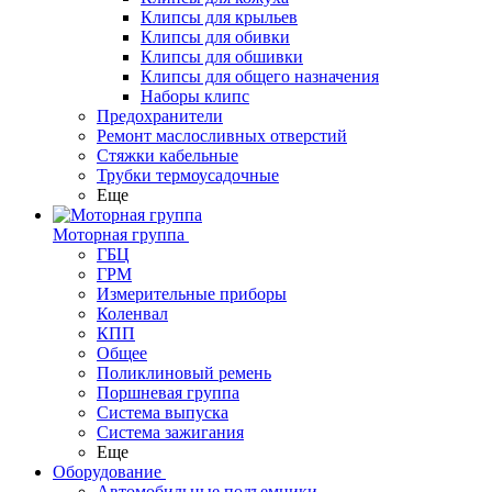
Клипсы для крыльев
Клипсы для обивки
Клипсы для обшивки
Клипсы для общего назначения
Наборы клипс
Предохранители
Ремонт маслосливных отверстий
Стяжки кабельные
Трубки термоусадочные
Еще
Моторная группа
ГБЦ
ГРМ
Измерительные приборы
Коленвал
КПП
Общее
Поликлиновый ремень
Поршневая группа
Система выпуска
Система зажигания
Еще
Оборудование
Автомобильные подъемники