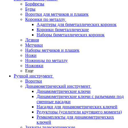
Борфрезы
Буры
Воротки для метчиков и плашек
Коронки по металлу
Адаптеры для биметаллических коронок
Коронки биметаллические
Наборы биметаллических коронок
Лезвия
Метчики
Наборы метчиков и плашек
Ножи
Ножницы по металлу
Ножовки
Еще
Ручной инструмент
Воротки
Динамометрический инструмент
Динамометрические ключи
Динамометрические ключи с разъемами под
сменные насадки
Насадки для динамометрических ключей
Редукторы (усилители крутящего момента)
Ремкомплекты для динамометрических
ключей
Захваты телескопические