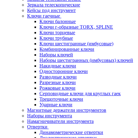
Зеркала телескопические
Кейсы под инструмент
Ключи гаечные
Ключи балонные
Ключи г-образные TORX, SPLINE
Ключи торцевые
Ключи трубные
Ключи шестигранные (имбусовые)
Комбинированные ключи
Наборы ключей
Наборы шестигранных (имбусовых) ключей
Накидные ключи
Односторонние ключи
Разводные ключи
Разрезные ключи
Рожковые ключи
Серповидные ключи для круглых гаек
Трещоточные ключи
Ударные ключи
Магнитные держатели инструментов
Наборы инструмента
Намагничиватели инструмента
Отвертки
Динамометрические отвертки
Диэлектрические отвертки