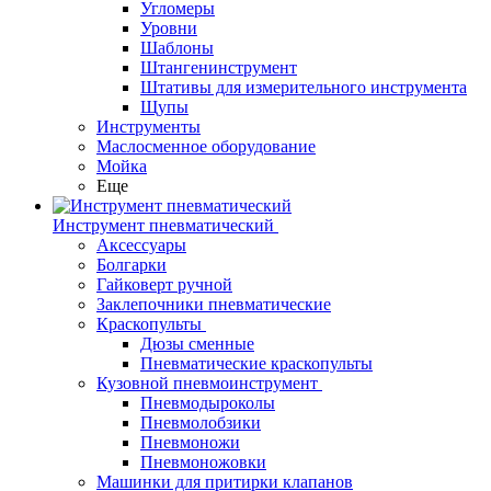
Угломеры
Уровни
Шаблоны
Штангенинструмент
Штативы для измерительного инструмента
Щупы
Инструменты
Маслосменное оборудование
Мойка
Еще
Инструмент пневматический
Аксессуары
Болгарки
Гайковерт ручной
Заклепочники пневматические
Краскопульты
Дюзы сменные
Пневматические краскопульты
Кузовной пневмоинструмент
Пневмодыроколы
Пневмолобзики
Пневмоножи
Пневмоножовки
Машинки для притирки клапанов