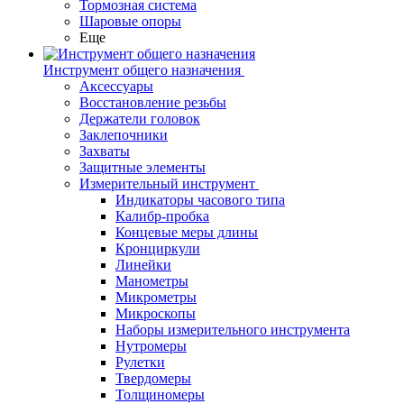
Тормозная система
Шаровые опоры
Еще
Инструмент общего назначения
Аксессуары
Восстановление резьбы
Держатели головок
Заклепочники
Захваты
Защитные элементы
Измерительный инструмент
Индикаторы часового типа
Калибр-пробка
Концевые меры длины
Кронциркули
Линейки
Манометры
Микрометры
Микроскопы
Наборы измерительного инструмента
Нутромеры
Рулетки
Твердомеры
Толщиномеры