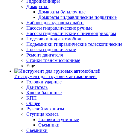
Гидроцилиндры
Домкраты
Домкраты бутылочные
Домкраты гидравлические подкатные
Наборы для кузовных работ
Насосы гидравлические ручные
Насосы гидравлические с пневмоприводом
Подставки под автомобиль
Подъемники гидравлические телескопические
Прессы гидравлические
Ремонт двигателя
Стойки трансмиссионные
Еще
Инструмент для грузовых автомобилей
Головки ударные
Двигатель
Ключи балонные
КПП
Общее
Рулевой механизм
Ступица колеса
Головки ступичные
Съемники
Съемники