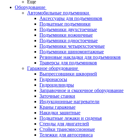
Еще
Оборудование
Автомобильные подъемники
Аксессуары для подъемников
Подкатные подъемники
Подъемники двухстоечные
Подъемники ножничные
Подъемники одностоечные
Подъемники четырехстоечные
Подъемники шиномонтажные
Резиновые накладки для подъемников
Траверсы для подъемников
Гаражное оборудование
Выпрессовщики шкворней
Гидронасосы
Гидроцилиндры
Заправочное и смазочное оборудование
Заточные станки
Индукционные нагреватели
Краны гаражные
Накидки защитные
Подкатные лежаки и сиденья
Стенды для двигателей
Стойки трансмиссионные
Тележки для автосервиса