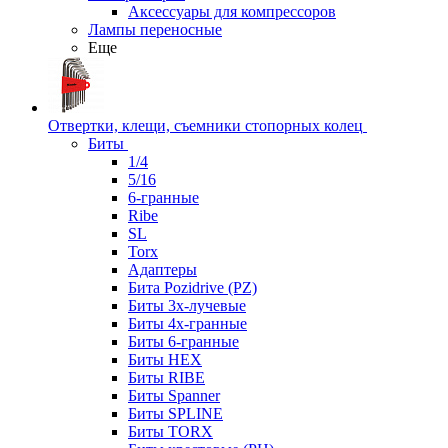
Аксессуары для компрессоров
Лампы переносные
Еще
Отвертки, клещи, съемники стопорных колец
Биты
1/4
5/16
6-гранные
Ribe
SL
Torx
Адаптеры
Бита Pozidrive (PZ)
Биты 3х-лучевые
Биты 4х-гранные
Биты 6-гранные
Биты HEX
Биты RIBE
Биты Spanner
Биты SPLINE
Биты TORX