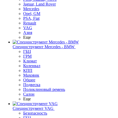
Jaguar, Land Rover
Mercedes
Opel, GM
PSA, Fiat
Renault
VAG
Азия
Еще
Специнструмент Mercedes - BMW
ГБЦ
ГРМ
Климат
Коленвал
КПП
Маховик
Общее
Подвеска
Поликлиновый ремень
Салон
Еще
Специнструмент VAG
Безопасность
ГБЦ