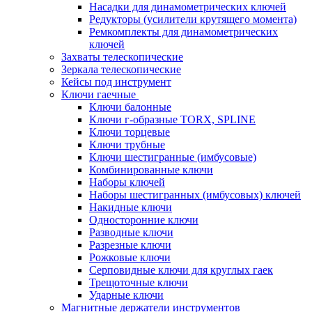
Насадки для динамометрических ключей
Редукторы (усилители крутящего момента)
Ремкомплекты для динамометрических
ключей
Захваты телескопические
Зеркала телескопические
Кейсы под инструмент
Ключи гаечные
Ключи балонные
Ключи г-образные TORX, SPLINE
Ключи торцевые
Ключи трубные
Ключи шестигранные (имбусовые)
Комбинированные ключи
Наборы ключей
Наборы шестигранных (имбусовых) ключей
Накидные ключи
Односторонние ключи
Разводные ключи
Разрезные ключи
Рожковые ключи
Серповидные ключи для круглых гаек
Трещоточные ключи
Ударные ключи
Магнитные держатели инструментов