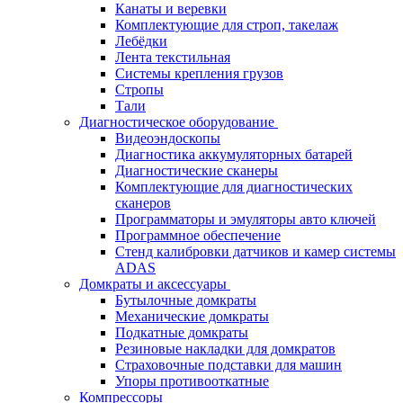
Канаты и веревки
Комплектующие для строп, такелаж
Лебёдки
Лента текстильная
Системы крепления грузов
Стропы
Тали
Диагностическое оборудование
Видеоэндоскопы
Диагностика аккумуляторных батарей
Диагностические сканеры
Комплектующие для диагностических
сканеров
Программаторы и эмуляторы авто ключей
Программное обеспечение
Стенд калибровки датчиков и камер системы
ADAS
Домкраты и аксессуары
Бутылочные домкраты
Механические домкраты
Подкатные домкраты
Резиновые накладки для домкратов
Страховочные подставки для машин
Упоры противооткатные
Компрессоры