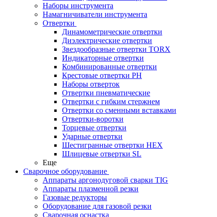
Наборы инструмента
Намагничиватели инструмента
Отвертки
Динамометрические отвертки
Диэлектрические отвертки
Звездообразные отвертки TORX
Индикаторные отвертки
Комбинированные отвертки
Крестовые отвертки PH
Наборы отверток
Отвертки пневматические
Отвертки с гибким стержнем
Отвертки со сменными вставками
Отвертки-воротки
Торцевые отвертки
Ударные отвертки
Шестигранные отвертки HEX
Шлицевые отвертки SL
Еще
Сварочное оборудование
Аппараты аргонодуговой сварки TIG
Аппараты плазменной резки
Газовые редукторы
Оборудование для газовой резки
Сварочная оснастка