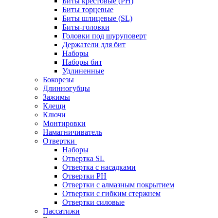
Биты крестовые (PH)
Биты торцевые
Биты шлицевые (SL)
Биты-головки
Головки под шуруповерт
Держатели для бит
Наборы
Наборы бит
Удлиненные
Бокорезы
Длинногубцы
Зажимы
Клещи
Ключи
Монтировки
Намагничиватель
Отвертки
Наборы
Отвертка SL
Отвертка с насадками
Отвертки PH
Отвертки с алмазным покрытием
Отвертки с гибким стержнем
Отвертки силовые
Пассатижи