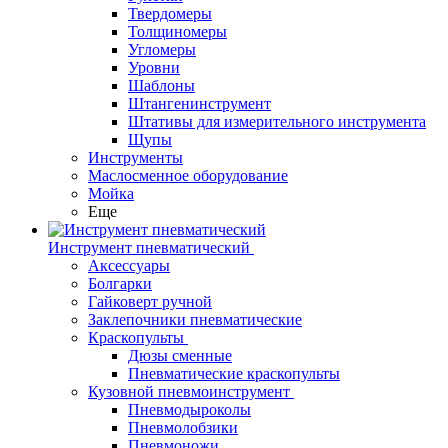
Твердомеры
Толщиномеры
Угломеры
Уровни
Шаблоны
Штангенинструмент
Штативы для измерительного инструмента
Щупы
Инструменты
Маслосменное оборудование
Мойка
Еще
Инструмент пневматический
Аксессуары
Болгарки
Гайковерт ручной
Заклепочники пневматические
Краскопульты
Дюзы сменные
Пневматические краскопульты
Кузовной пневмоинструмент
Пневмодыроколы
Пневмолобзики
Пневмоножи