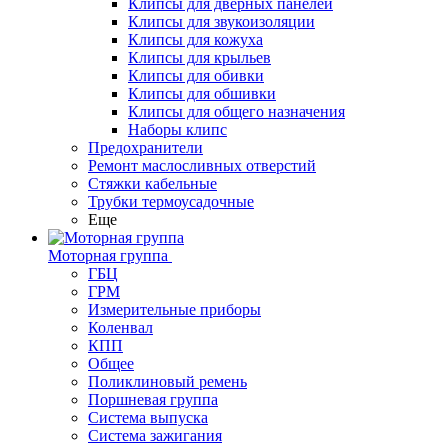
Клипсы для дверных панелей
Клипсы для звукоизоляции
Клипсы для кожуха
Клипсы для крыльев
Клипсы для обивки
Клипсы для обшивки
Клипсы для общего назначения
Наборы клипс
Предохранители
Ремонт маслосливных отверстий
Стяжки кабельные
Трубки термоусадочные
Еще
Моторная группа
ГБЦ
ГРМ
Измерительные приборы
Коленвал
КПП
Общее
Поликлиновый ремень
Поршневая группа
Система выпуска
Система зажигания