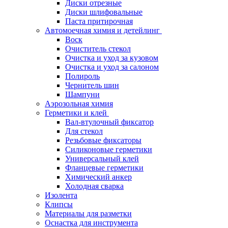
Диски отрезные
Диски шлифовальные
Паста притирочная
Автомоечная химия и детейлинг
Воск
Очиститель стекол
Очистка и уход за кузовом
Очистка и уход за салоном
Полироль
Чернитель шин
Шампуни
Аэрозольная химия
Герметики и клей
Вал-втулочный фиксатор
Для стекол
Резьбовые фиксаторы
Силиконовые герметики
Универсальный клей
Фланцевые герметики
Химический анкер
Холодная сварка
Изолента
Клипсы
Материалы для разметки
Оснастка для инструмента