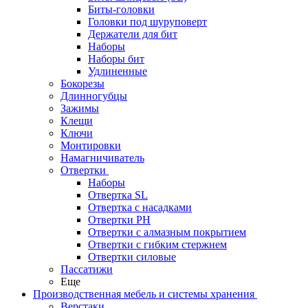
Биты-головки
Головки под шуруповерт
Держатели для бит
Наборы
Наборы бит
Удлиненные
Бокорезы
Длинногубцы
Зажимы
Клещи
Ключи
Монтировки
Намагничиватель
Отвертки
Наборы
Отвертка SL
Отвертка с насадками
Отвертки PH
Отвертки с алмазным покрытием
Отвертки с гибким стержнем
Отвертки силовые
Пассатижи
Еще
Производственная мебель и системы хранения
Верстаки