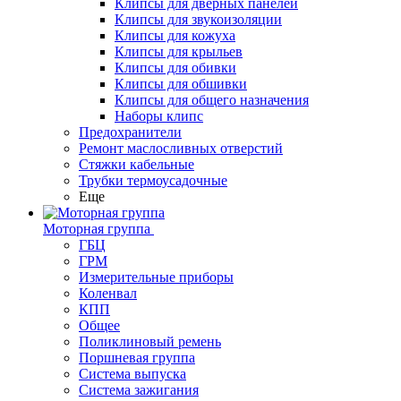
Клипсы для дверных панелей
Клипсы для звукоизоляции
Клипсы для кожуха
Клипсы для крыльев
Клипсы для обивки
Клипсы для обшивки
Клипсы для общего назначения
Наборы клипс
Предохранители
Ремонт маслосливных отверстий
Стяжки кабельные
Трубки термоусадочные
Еще
Моторная группа
ГБЦ
ГРМ
Измерительные приборы
Коленвал
КПП
Общее
Поликлиновый ремень
Поршневая группа
Система выпуска
Система зажигания