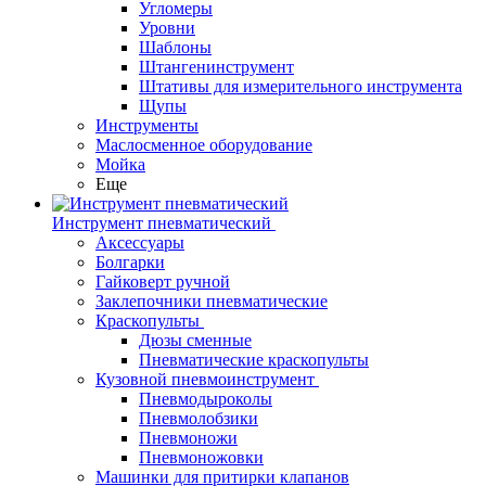
Угломеры
Уровни
Шаблоны
Штангенинструмент
Штативы для измерительного инструмента
Щупы
Инструменты
Маслосменное оборудование
Мойка
Еще
Инструмент пневматический
Аксессуары
Болгарки
Гайковерт ручной
Заклепочники пневматические
Краскопульты
Дюзы сменные
Пневматические краскопульты
Кузовной пневмоинструмент
Пневмодыроколы
Пневмолобзики
Пневмоножи
Пневмоножовки
Машинки для притирки клапанов