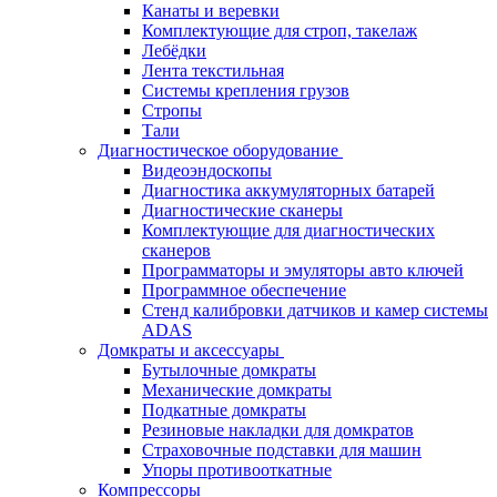
Канаты и веревки
Комплектующие для строп, такелаж
Лебёдки
Лента текстильная
Системы крепления грузов
Стропы
Тали
Диагностическое оборудование
Видеоэндоскопы
Диагностика аккумуляторных батарей
Диагностические сканеры
Комплектующие для диагностических
сканеров
Программаторы и эмуляторы авто ключей
Программное обеспечение
Стенд калибровки датчиков и камер системы
ADAS
Домкраты и аксессуары
Бутылочные домкраты
Механические домкраты
Подкатные домкраты
Резиновые накладки для домкратов
Страховочные подставки для машин
Упоры противооткатные
Компрессоры