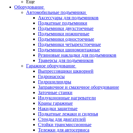
Еще
Оборудование
Автомобильные подъемники
Аксессуары для подъемников
Подкатные подъемники
Подъемники двухстоечные
Подъемники ножничные
Подъемники одностоечные
Подъемники четырехстоечные
Подъемники шиномонтажные
Резиновые накладки для подъемников
Траверсы для подъемников
Гаражное оборудование
Выпрессовщики шкворней
Гидронасосы
Гидроцилиндры
Заправочное и смазочное оборудование
Заточные станки
Индукционные нагреватели
Краны гаражные
Накидки защитные
Подкатные лежаки и сиденья
Стенды для двигателей
Стойки трансмиссионные
Тележки для автосервиса