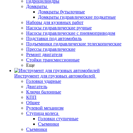
Гидроцилиндры
Домкраты
Домкраты бутылочные
Домкраты гидравлические подкатные
Наборы для кузовных работ
Насосы гидравлические ручные
Насосы гидравлические с пневмоприводом
Подставки под автомобиль
Подъемники гидравлические телескопические
Прессы гидравлические
Ремонт двигателя
Стойки трансмиссионные
Еще
Инструмент для грузовых автомобилей
Головки ударные
Двигатель
Ключи балонные
КПП
Общее
Рулевой механизм
Ступица колеса
Головки ступичные
Съемники
Съемники