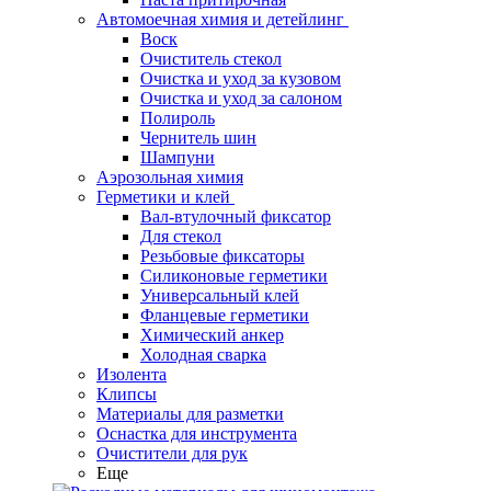
Автомоечная химия и детейлинг
Воск
Очиститель стекол
Очистка и уход за кузовом
Очистка и уход за салоном
Полироль
Чернитель шин
Шампуни
Аэрозольная химия
Герметики и клей
Вал-втулочный фиксатор
Для стекол
Резьбовые фиксаторы
Силиконовые герметики
Универсальный клей
Фланцевые герметики
Химический анкер
Холодная сварка
Изолента
Клипсы
Материалы для разметки
Оснастка для инструмента
Очистители для рук
Еще