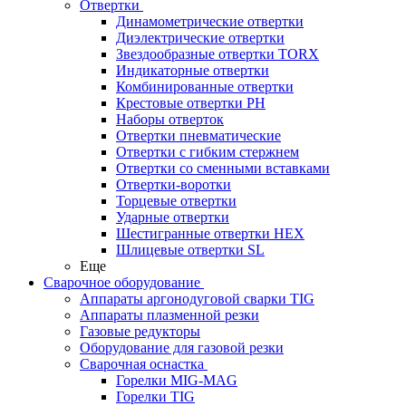
Отвертки
Динамометрические отвертки
Диэлектрические отвертки
Звездообразные отвертки TORX
Индикаторные отвертки
Комбинированные отвертки
Крестовые отвертки PH
Наборы отверток
Отвертки пневматические
Отвертки с гибким стержнем
Отвертки со сменными вставками
Отвертки-воротки
Торцевые отвертки
Ударные отвертки
Шестигранные отвертки HEX
Шлицевые отвертки SL
Еще
Сварочное оборудование
Аппараты аргонодуговой сварки TIG
Аппараты плазменной резки
Газовые редукторы
Оборудование для газовой резки
Сварочная оснастка
Горелки MIG-MAG
Горелки TIG