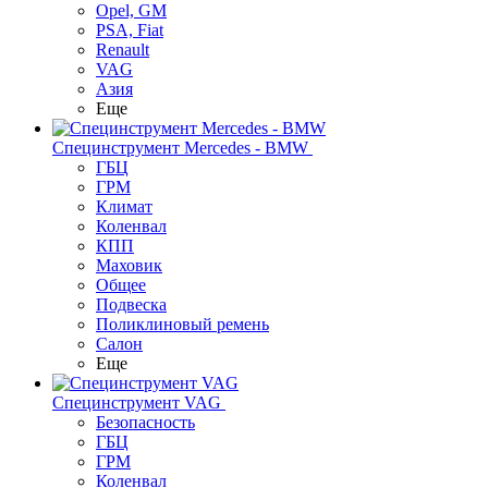
Opel, GM
PSA, Fiat
Renault
VAG
Азия
Еще
Специнструмент Mercedes - BMW
ГБЦ
ГРМ
Климат
Коленвал
КПП
Маховик
Общее
Подвеска
Поликлиновый ремень
Салон
Еще
Специнструмент VAG
Безопасность
ГБЦ
ГРМ
Коленвал