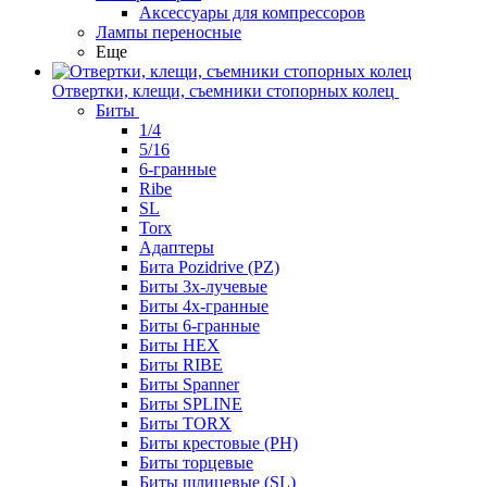
Аксессуары для компрессоров
Лампы переносные
Еще
Отвертки, клещи, съемники стопорных колец
Биты
1/4
5/16
6-гранные
Ribe
SL
Torx
Адаптеры
Бита Pozidrive (PZ)
Биты 3х-лучевые
Биты 4х-гранные
Биты 6-гранные
Биты HEX
Биты RIBE
Биты Spanner
Биты SPLINE
Биты TORX
Биты крестовые (PH)
Биты торцевые
Биты шлицевые (SL)