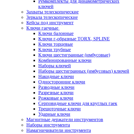
Ремкомплекты для динамометрических
ключей
Захваты телескопические
Зеркала телескопические
Кейсы под инструмент
Ключи гаечные
Ключи балонные
Ключи г-образные TORX, SPLINE
Ключи торцевые
Ключи трубные
Ключи шестигранные (имбусовые)
Комбинированные ключи
Наборы ключей
Наборы шестигранных (имбусовых) ключей
Накидные ключи
Односторонние ключи
Разводные ключи
Разрезные ключи
Рожковые ключи
Серповидные ключи для круглых гаек
Трещоточные ключи
Ударные ключи
Магнитные держатели инструментов
Наборы инструмента
Намагничиватели инструмента