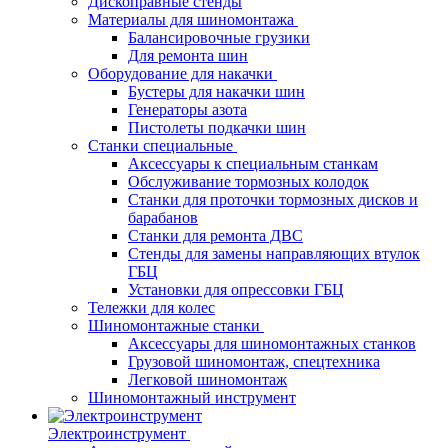
Дископравные стенды
Материалы для шиномонтажа
Балансировочные грузики
Для ремонта шин
Оборудование для накачки
Бустеры для накачки шин
Генераторы азота
Пистолеты подкачки шин
Станки специальные
Аксессуары к специальным станкам
Обслуживание тормозных колодок
Станки для проточки тормозных дисков и
барабанов
Станки для ремонта ДВС
Стенды для замены направляющих втулок
ГБЦ
Установки для опрессовки ГБЦ
Тележки для колес
Шиномонтажные станки
Аксессуары для шиномонтажных станков
Грузовой шиномонтаж, спецтехника
Легковой шиномонтаж
Шиномонтажный инструмент
Электроинструмент