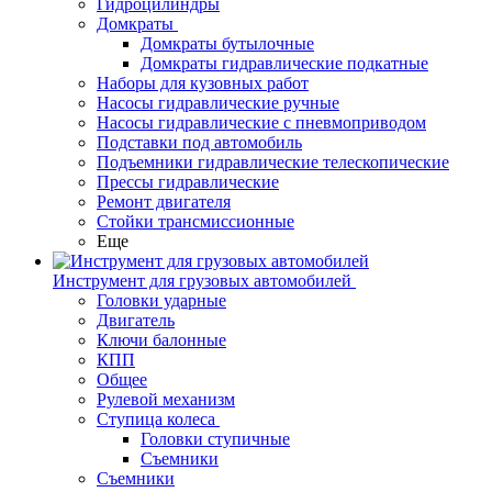
Гидроцилиндры
Домкраты
Домкраты бутылочные
Домкраты гидравлические подкатные
Наборы для кузовных работ
Насосы гидравлические ручные
Насосы гидравлические с пневмоприводом
Подставки под автомобиль
Подъемники гидравлические телескопические
Прессы гидравлические
Ремонт двигателя
Стойки трансмиссионные
Еще
Инструмент для грузовых автомобилей
Головки ударные
Двигатель
Ключи балонные
КПП
Общее
Рулевой механизм
Ступица колеса
Головки ступичные
Съемники
Съемники