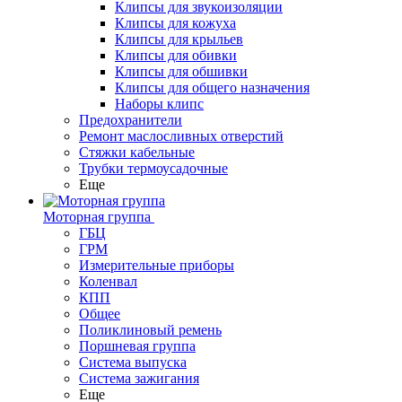
Клипсы для звукоизоляции
Клипсы для кожуха
Клипсы для крыльев
Клипсы для обивки
Клипсы для обшивки
Клипсы для общего назначения
Наборы клипс
Предохранители
Ремонт маслосливных отверстий
Стяжки кабельные
Трубки термоусадочные
Еще
Моторная группа
ГБЦ
ГРМ
Измерительные приборы
Коленвал
КПП
Общее
Поликлиновый ремень
Поршневая группа
Система выпуска
Система зажигания
Еще