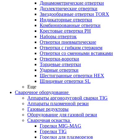
Динамометрические отвертки
Диэлектрические отвертки
Звездообразные отвертки TORX
Индикаторные отвертки
Комбинированные отвертки
Крестовые отвертки PH
Наборы отверток
Отвертки пневматические
Отвертки с гибким стержнем
Отвертки со сменными вставками
Отвертки-воротки
Торцевые отвертки
Ударные отвертки
Шестигранные отвертки HEX
Шлицевые отвертки SL
Еще
Сварочное оборудование
Аппараты аргонодуговой сварки TIG
Аппараты плазменной резки
Газовые редукторы
Оборудование для газовой резки
Сварочная оснастка
Горелки MIG-MAG
Горелки TIG
Горелки для плазморезов