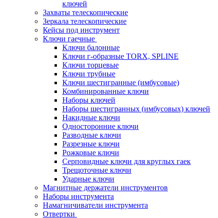
ключей
Захваты телескопические
Зеркала телескопические
Кейсы под инструмент
Ключи гаечные
Ключи балонные
Ключи г-образные TORX, SPLINE
Ключи торцевые
Ключи трубные
Ключи шестигранные (имбусовые)
Комбинированные ключи
Наборы ключей
Наборы шестигранных (имбусовых) ключей
Накидные ключи
Односторонние ключи
Разводные ключи
Разрезные ключи
Рожковые ключи
Серповидные ключи для круглых гаек
Трещоточные ключи
Ударные ключи
Магнитные держатели инструментов
Наборы инструмента
Намагничиватели инструмента
Отвертки