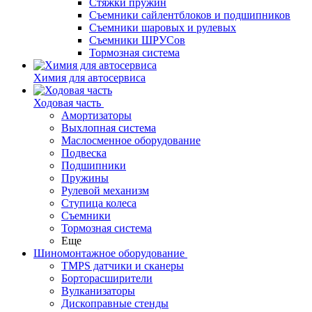
Стяжки пружин
Съемники сайлентблоков и подшипников
Съемники шаровых и рулевых
Съемники ШРУСов
Тормозная система
Химия для автосервиса
Ходовая часть
Амортизаторы
Выхлопная система
Маслосменное оборудование
Подвеска
Подшипники
Пружины
Рулевой механизм
Ступица колеса
Съемники
Тормозная система
Еще
Шиномонтажное оборудование
TMPS датчики и сканеры
Борторасширители
Вулканизаторы
Дископравные стенды