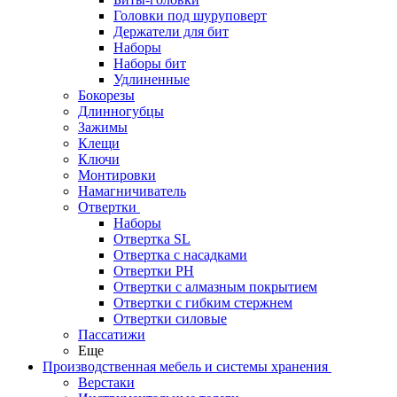
Головки под шуруповерт
Держатели для бит
Наборы
Наборы бит
Удлиненные
Бокорезы
Длинногубцы
Зажимы
Клещи
Ключи
Монтировки
Намагничиватель
Отвертки
Наборы
Отвертка SL
Отвертка с насадками
Отвертки PH
Отвертки с алмазным покрытием
Отвертки с гибким стержнем
Отвертки силовые
Пассатижи
Еще
Производственная мебель и системы хранения
Верстаки