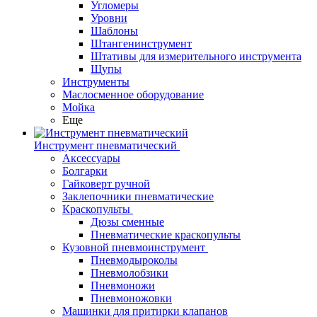
Угломеры
Уровни
Шаблоны
Штангенинструмент
Штативы для измерительного инструмента
Щупы
Инструменты
Маслосменное оборудование
Мойка
Еще
Инструмент пневматический
Аксессуары
Болгарки
Гайковерт ручной
Заклепочники пневматические
Краскопульты
Дюзы сменные
Пневматические краскопульты
Кузовной пневмоинструмент
Пневмодыроколы
Пневмолобзики
Пневмоножи
Пневмоножовки
Машинки для притирки клапанов