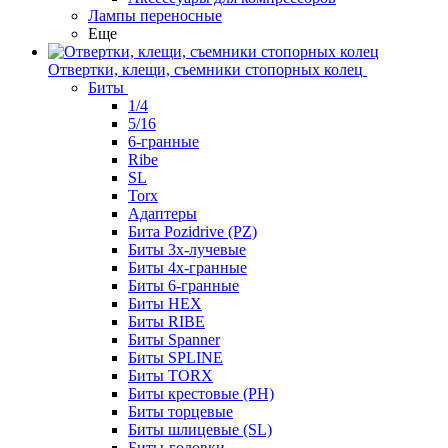
Лампы переносные
Еще
Отвертки, клещи, съемники стопорных колец
Биты
1/4
5/16
6-гранные
Ribe
SL
Torx
Адаптеры
Бита Pozidrive (PZ)
Биты 3х-лучевые
Биты 4х-гранные
Биты 6-гранные
Биты HEX
Биты RIBE
Биты Spanner
Биты SPLINE
Биты TORX
Биты крестовые (PH)
Биты торцевые
Биты шлицевые (SL)
Биты-головки