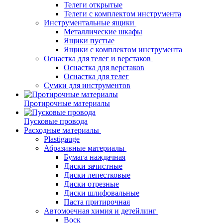
Телеги открытые
Телеги с комплектом инструмента
Инструментальные ящики
Металлические шкафы
Ящики пустые
Ящики с комплектом инструмента
Оснастка для телег и верстаков
Оснастка для верстаков
Оснастка для телег
Сумки для инструментов
Протирочные материалы
Пусковые провода
Расходные материалы
Plastigauge
Абразивные материалы
Бумага наждачная
Диски зачистные
Диски лепестковые
Диски отрезные
Диски шлифовальные
Паста притирочная
Автомоечная химия и детейлинг
Воск