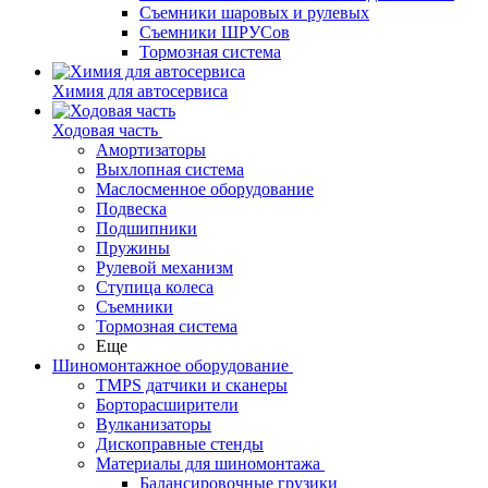
Съемники шаровых и рулевых
Съемники ШРУСов
Тормозная система
Химия для автосервиса
Ходовая часть
Амортизаторы
Выхлопная система
Маслосменное оборудование
Подвеска
Подшипники
Пружины
Рулевой механизм
Ступица колеса
Съемники
Тормозная система
Еще
Шиномонтажное оборудование
TMPS датчики и сканеры
Борторасширители
Вулканизаторы
Дископравные стенды
Материалы для шиномонтажа
Балансировочные грузики