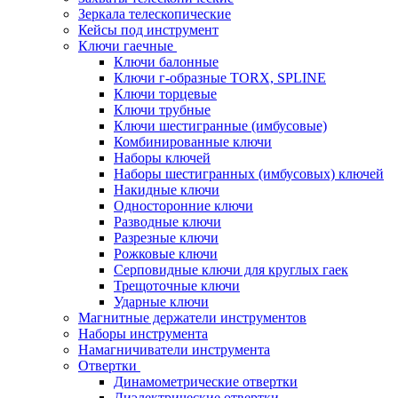
Зеркала телескопические
Кейсы под инструмент
Ключи гаечные
Ключи балонные
Ключи г-образные TORX, SPLINE
Ключи торцевые
Ключи трубные
Ключи шестигранные (имбусовые)
Комбинированные ключи
Наборы ключей
Наборы шестигранных (имбусовых) ключей
Накидные ключи
Односторонние ключи
Разводные ключи
Разрезные ключи
Рожковые ключи
Серповидные ключи для круглых гаек
Трещоточные ключи
Ударные ключи
Магнитные держатели инструментов
Наборы инструмента
Намагничиватели инструмента
Отвертки
Динамометрические отвертки
Диэлектрические отвертки