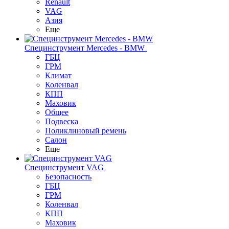
Renault
VAG
Азия
Еще
Специнструмент Mercedes - BMW
ГБЦ
ГРМ
Климат
Коленвал
КПП
Маховик
Общее
Подвеска
Поликлиновый ремень
Салон
Еще
Специнструмент VAG
Безопасность
ГБЦ
ГРМ
Коленвал
КПП
Маховик