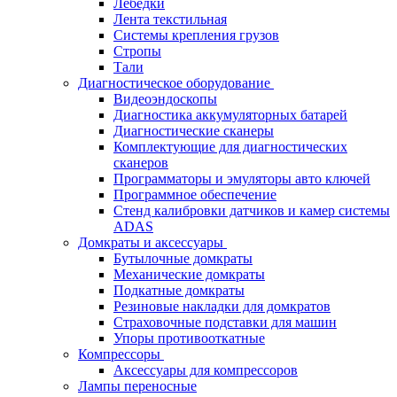
Лебёдки
Лента текстильная
Системы крепления грузов
Стропы
Тали
Диагностическое оборудование
Видеоэндоскопы
Диагностика аккумуляторных батарей
Диагностические сканеры
Комплектующие для диагностических
сканеров
Программаторы и эмуляторы авто ключей
Программное обеспечение
Стенд калибровки датчиков и камер системы
ADAS
Домкраты и аксессуары
Бутылочные домкраты
Механические домкраты
Подкатные домкраты
Резиновые накладки для домкратов
Страховочные подставки для машин
Упоры противооткатные
Компрессоры
Аксессуары для компрессоров
Лампы переносные