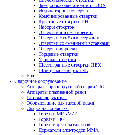
Звездообразные отвертки TORX
Индикаторные отвертки
Комбинированные отвертки
Крестовые отвертки PH
Наборы отверток
Отвертки пневматические
Отвертки с гибким стержнем
Отвертки со сменными вставками
Отвертки-воротки
Торцевые отвертки
Ударные отвертки
Шестигранные отвертки HEX
Шлицевые отвертки SL
Еще
Сварочное оборудование
Аппараты аргонодуговой сварки TIG
Аппараты плазменной резки
Газовые редукторы
Оборудование для газовой резки
Сварочная оснастка
Горелки MIG-MAG
Горелки TIG
Горелки для плазморезов
Держатели электродов ММА