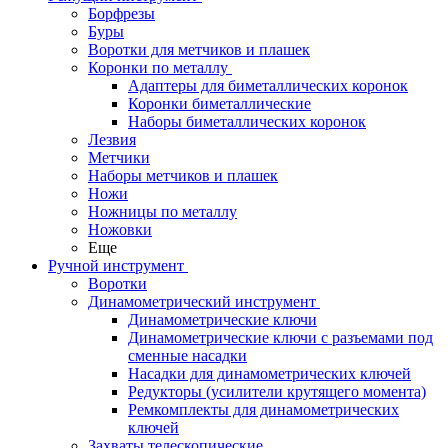
Борфрезы
Буры
Воротки для метчиков и плашек
Коронки по металлу
Адаптеры для биметаллических коронок
Коронки биметаллические
Наборы биметаллических коронок
Лезвия
Метчики
Наборы метчиков и плашек
Ножи
Ножницы по металлу
Ножовки
Еще
Ручной инструмент
Воротки
Динамометрический инструмент
Динамометрические ключи
Динамометрические ключи с разъемами под
сменные насадки
Насадки для динамометрических ключей
Редукторы (усилители крутящего момента)
Ремкомплекты для динамометрических
ключей
Захваты телескопические