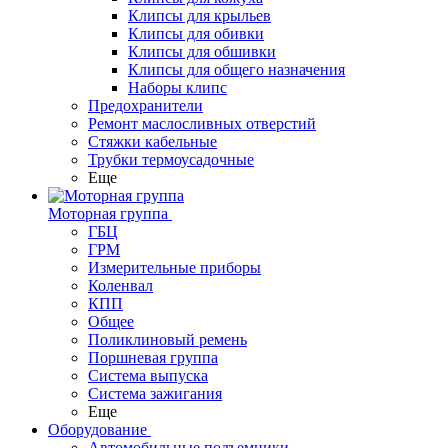
Клипсы для крыльев
Клипсы для обивки
Клипсы для обшивки
Клипсы для общего назначения
Наборы клипс
Предохранители
Ремонт маслосливных отверстий
Стяжки кабельные
Трубки термоусадочные
Еще
Моторная группа
ГБЦ
ГРМ
Измерительные приборы
Коленвал
КПП
Общее
Поликлиновый ремень
Поршневая группа
Система выпуска
Система зажигания
Еще
Оборудование
Автомобильные подъемники