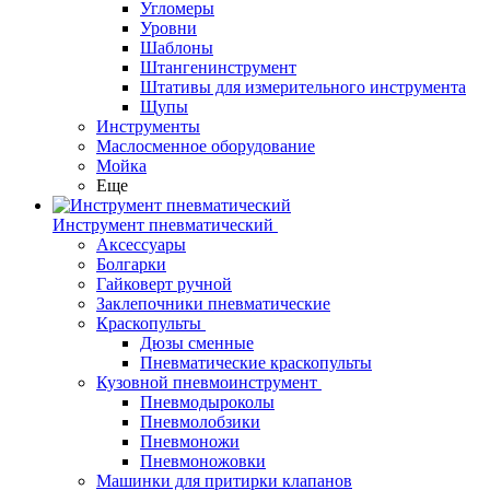
Угломеры
Уровни
Шаблоны
Штангенинструмент
Штативы для измерительного инструмента
Щупы
Инструменты
Маслосменное оборудование
Мойка
Еще
Инструмент пневматический
Аксессуары
Болгарки
Гайковерт ручной
Заклепочники пневматические
Краскопульты
Дюзы сменные
Пневматические краскопульты
Кузовной пневмоинструмент
Пневмодыроколы
Пневмолобзики
Пневмоножи
Пневмоножовки
Машинки для притирки клапанов