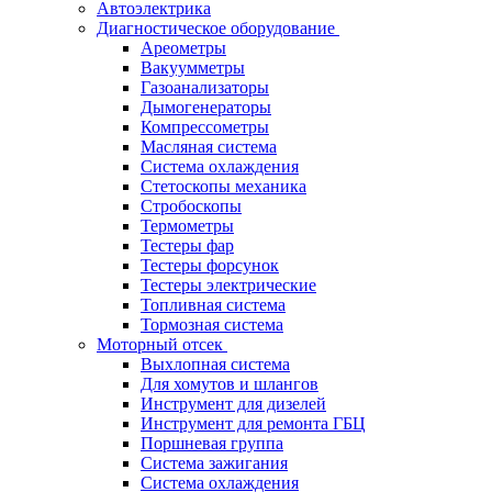
Автоэлектрика
Диагностическое оборудование
Ареометры
Вакуумметры
Газоанализаторы
Дымогенераторы
Компрессометры
Масляная система
Система охлаждения
Стетоскопы механика
Стробоскопы
Термометры
Тестеры фар
Тестеры форсунок
Тестеры электрические
Топливная система
Тормозная система
Моторный отсек
Выхлопная система
Для хомутов и шлангов
Инструмент для дизелей
Инструмент для ремонта ГБЦ
Поршневая группа
Система зажигания
Система охлаждения