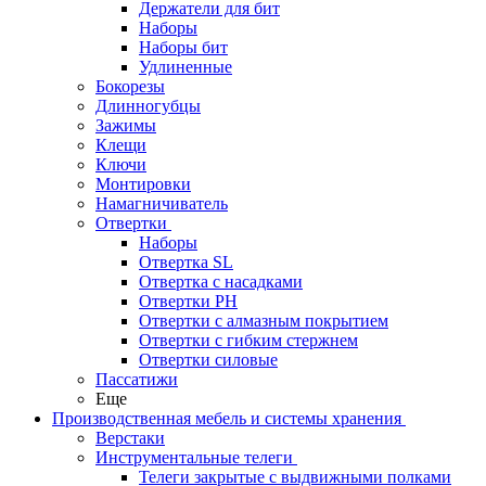
Держатели для бит
Наборы
Наборы бит
Удлиненные
Бокорезы
Длинногубцы
Зажимы
Клещи
Ключи
Монтировки
Намагничиватель
Отвертки
Наборы
Отвертка SL
Отвертка с насадками
Отвертки PH
Отвертки с алмазным покрытием
Отвертки с гибким стержнем
Отвертки силовые
Пассатижи
Еще
Производственная мебель и системы хранения
Верстаки
Инструментальные телеги
Телеги закрытые с выдвижными полками