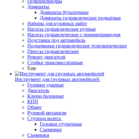
Гидроцилиндры
Домкраты
Домкраты бутылочные
Домкраты гидравлические подкатные
Наборы для кузовных работ
Насосы гидравлические ручные
Насосы гидравлические с пневмоприводом
Подставки под автомобиль
Подъемники гидравлические телескопические
Прессы гидравлические
Ремонт двигателя
Стойки трансмиссионные
Еще
Инструмент для грузовых автомобилей
Головки ударные
Двигатель
Ключи балонные
КПП
Общее
Рулевой механизм
Ступица колеса
Головки ступичные
Съемники
Съемники