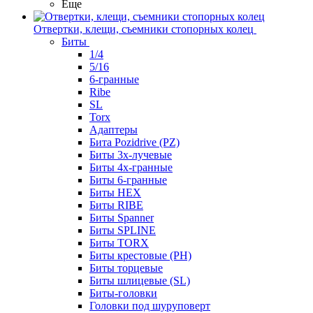
Еще
Отвертки, клещи, съемники стопорных колец
Биты
1/4
5/16
6-гранные
Ribe
SL
Torx
Адаптеры
Бита Pozidrive (PZ)
Биты 3х-лучевые
Биты 4х-гранные
Биты 6-гранные
Биты HEX
Биты RIBE
Биты Spanner
Биты SPLINE
Биты TORX
Биты крестовые (PH)
Биты торцевые
Биты шлицевые (SL)
Биты-головки
Головки под шуруповерт