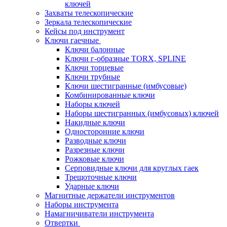
ключей
Захваты телескопические
Зеркала телескопические
Кейсы под инструмент
Ключи гаечные
Ключи балонные
Ключи г-образные TORX, SPLINE
Ключи торцевые
Ключи трубные
Ключи шестигранные (имбусовые)
Комбинированные ключи
Наборы ключей
Наборы шестигранных (имбусовых) ключей
Накидные ключи
Односторонние ключи
Разводные ключи
Разрезные ключи
Рожковые ключи
Серповидные ключи для круглых гаек
Трещоточные ключи
Ударные ключи
Магнитные держатели инструментов
Наборы инструмента
Намагничиватели инструмента
Отвертки