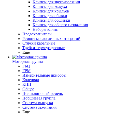
Клипсы для звукоизоляции
Клипсы для кожуха
Клипсы для крыльев
Клипсы для обивки
Клипсы для обшивки
Клипсы для общего назначения
Наборы клипс
Предохранители
Ремонт маслосливных отверстий
Стяжки кабельные
Трубки термоусадочные
Еще
Моторная группа
ГБЦ
ГРМ
Измерительные приборы
Коленвал
КПП
Общее
Поликлиновый ремень
Поршневая группа
Система выпуска
Система зажигания
Еще