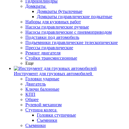
Гидроцилиндры
Домкраты
Домкраты бутылочные
Домкраты гидравлические подкатные
Наборы для кузовных работ
Насосы гидравлические ручные
Насосы гидравлические с пневмоприводом
Подставки под автомобиль
Подъемники гидравлические телескопические
Прессы гидравлические
Ремонт двигателя
Стойки трансмиссионные
Еще
Инструмент для грузовых автомобилей
Головки ударные
Двигатель
Ключи балонные
КПП
Общее
Рулевой механизм
Ступица колеса
Головки ступичные
Съемники
Съемники