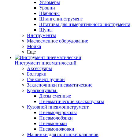
Угломеры
Уровни
Шаблоны
Штангенинструмент
Штативы для измерительного инструмента
Щупы
Инструменты
Маслосменное оборудование
Мойка
Еще
Инструмент пневматический
Аксессуары
Болгарки
Гайковерт ручной
Заклепочники пневматические
Краскопульты
Дюзы сменные
Пневматические краскопульты
Кузовной пневмоинструмент
Пневмодыроколы
Пневмолобзики
Пневмоножи
Пневмоножовки
Машинки для притирки клапанов