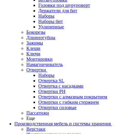
Головки под шуруповерт
Держатели для бит
Наборы
Наборы бит
Удлиненные
Бокорезы
Длинногубцы
Зажимы
Клещи
Ключи
Монтировки
Намагничиватель
Отвертки
Наборы
Отвертка SL
Отвертка с насадками
Отвертки PH
Отвертки с алмазным покрытием
Отвертки с гибким стержнем
Отвертки силовые
Пассатижи
Еще
Производственная мебель и системы хранения
Верстаки