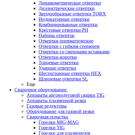
Динамометрические отвертки
Диэлектрические отвертки
Звездообразные отвертки TORX
Индикаторные отвертки
Комбинированные отвертки
Крестовые отвертки PH
Наборы отверток
Отвертки пневматические
Отвертки с гибким стержнем
Отвертки со сменными вставками
Отвертки-воротки
Торцевые отвертки
Ударные отвертки
Шестигранные отвертки HEX
Шлицевые отвертки SL
Еще
Сварочное оборудование
Аппараты аргонодуговой сварки TIG
Аппараты плазменной резки
Газовые редукторы
Оборудование для газовой резки
Сварочная оснастка
Горелки MIG-MAG
Горелки TIG
Горелки для плазморезов