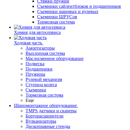
Стяжки пружин
Съемники сайлентблоков и подшипников
Съемники шаровых и рулевых
Съемники ШРУСов
Тормозная система
Химия для автосервиса
Ходовая часть
Амортизаторы
Выхлопная система
Маслосменное оборудование
Подвеска
Подшипники
Пружины
Рулевой механизм
Ступица колеса
Съемники
Тормозная система
Еще
Шиномонтажное оборудование
TMPS датчики и сканеры
Борторасширители
Вулканизаторы
Дископравные стенды