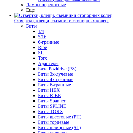
Лампы переносные
Еще
Отвертки, клещи, съемники стопорных колец
Биты
1/4
5/16
6-гранные
Ribe
SL
Torx
Адаптеры
Бита Pozidrive (PZ)
Биты 3х-лучевые
Биты 4х-гранные
Биты 6-гранные
Биты HEX
Биты RIBE
Биты Spanner
Биты SPLINE
Биты TORX
Биты крестовые (PH)
Биты торцевые
Биты шлицевые (SL)
Биты-головки