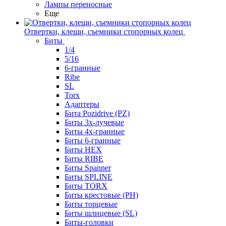
Лампы переносные
Еще
Отвертки, клещи, съемники стопорных колец
Биты
1/4
5/16
6-гранные
Ribe
SL
Torx
Адаптеры
Бита Pozidrive (PZ)
Биты 3х-лучевые
Биты 4х-гранные
Биты 6-гранные
Биты HEX
Биты RIBE
Биты Spanner
Биты SPLINE
Биты TORX
Биты крестовые (PH)
Биты торцевые
Биты шлицевые (SL)
Биты-головки