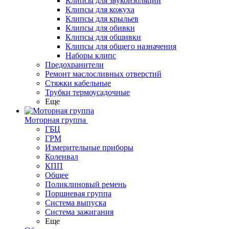
Клипсы для звукоизоляции
Клипсы для кожуха
Клипсы для крыльев
Клипсы для обивки
Клипсы для обшивки
Клипсы для общего назначения
Наборы клипс
Предохранители
Ремонт маслосливных отверстий
Стяжки кабельные
Трубки термоусадочные
Еще
Моторная группа
ГБЦ
ГРМ
Измерительные приборы
Коленвал
КПП
Общее
Поликлиновый ремень
Поршневая группа
Система выпуска
Система зажигания
Еще