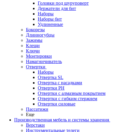
Головки под шуруповерт
Держатели для бит
Наборы
Наборы бит
Удлиненные
Бокорезы
Длинногубцы
Зажимы
Клещи
Ключи
Монтировки
Намагничиватель
Отвертки
Наборы
Отвертка SL
Отвертка с насадками
Отвертки PH
Отвертки с алмазным покрытием
Отвертки с гибким стержнем
Отвертки силовые
Пассатижи
Еще
Производственная мебель и системы хранения
Верстаки
Инструментальные телеги