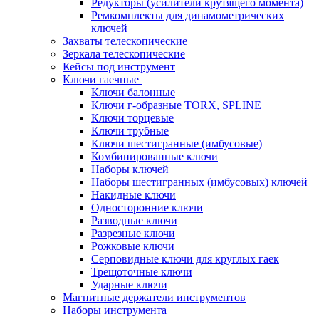
Редукторы (усилители крутящего момента)
Ремкомплекты для динамометрических
ключей
Захваты телескопические
Зеркала телескопические
Кейсы под инструмент
Ключи гаечные
Ключи балонные
Ключи г-образные TORX, SPLINE
Ключи торцевые
Ключи трубные
Ключи шестигранные (имбусовые)
Комбинированные ключи
Наборы ключей
Наборы шестигранных (имбусовых) ключей
Накидные ключи
Односторонние ключи
Разводные ключи
Разрезные ключи
Рожковые ключи
Серповидные ключи для круглых гаек
Трещоточные ключи
Ударные ключи
Магнитные держатели инструментов
Наборы инструмента