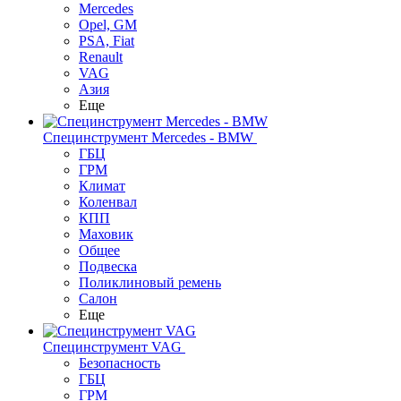
Mercedes
Opel, GM
PSA, Fiat
Renault
VAG
Азия
Еще
Специнструмент Mercedes - BMW
ГБЦ
ГРМ
Климат
Коленвал
КПП
Маховик
Общее
Подвеска
Поликлиновый ремень
Салон
Еще
Специнструмент VAG
Безопасность
ГБЦ
ГРМ