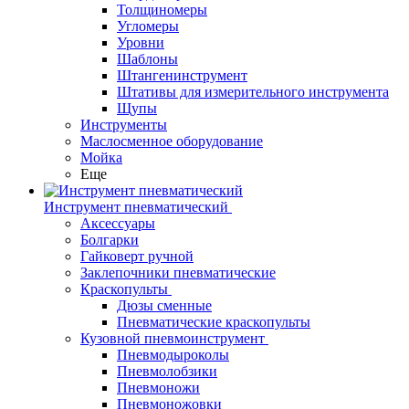
Толщиномеры
Угломеры
Уровни
Шаблоны
Штангенинструмент
Штативы для измерительного инструмента
Щупы
Инструменты
Маслосменное оборудование
Мойка
Еще
Инструмент пневматический
Аксессуары
Болгарки
Гайковерт ручной
Заклепочники пневматические
Краскопульты
Дюзы сменные
Пневматические краскопульты
Кузовной пневмоинструмент
Пневмодыроколы
Пневмолобзики
Пневмоножи
Пневмоножовки