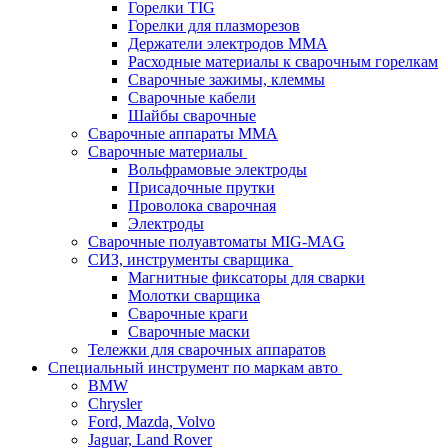
Горелки TIG
Горелки для плазморезов
Держатели электродов ММА
Расходные материалы к сварочным горелкам
Сварочные зажимы, клеммы
Сварочные кабели
Шайбы сварочные
Сварочные аппараты MMA
Сварочные материалы
Вольфрамовые электроды
Присадочные прутки
Проволока сварочная
Электроды
Сварочные полуавтоматы MIG-MAG
СИЗ, инструменты сварщика
Магнитные фиксаторы для сварки
Молотки сварщика
Сварочные краги
Сварочные маски
Тележки для сварочных аппаратов
Специальный инструмент по маркам авто
BMW
Chrysler
Ford, Mazda, Volvo
Jaguar, Land Rover