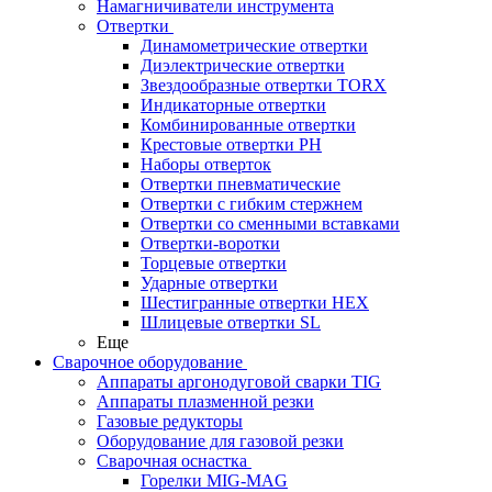
Намагничиватели инструмента
Отвертки
Динамометрические отвертки
Диэлектрические отвертки
Звездообразные отвертки TORX
Индикаторные отвертки
Комбинированные отвертки
Крестовые отвертки PH
Наборы отверток
Отвертки пневматические
Отвертки с гибким стержнем
Отвертки со сменными вставками
Отвертки-воротки
Торцевые отвертки
Ударные отвертки
Шестигранные отвертки HEX
Шлицевые отвертки SL
Еще
Сварочное оборудование
Аппараты аргонодуговой сварки TIG
Аппараты плазменной резки
Газовые редукторы
Оборудование для газовой резки
Сварочная оснастка
Горелки MIG-MAG