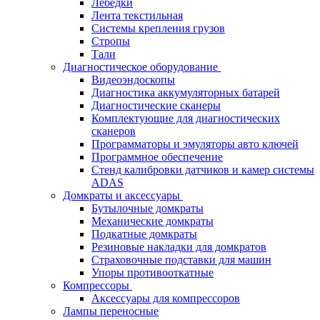
Лебёдки
Лента текстильная
Системы крепления грузов
Стропы
Тали
Диагностическое оборудование
Видеоэндоскопы
Диагностика аккумуляторных батарей
Диагностические сканеры
Комплектующие для диагностических
сканеров
Программаторы и эмуляторы авто ключей
Программное обеспечение
Стенд калибровки датчиков и камер системы
ADAS
Домкраты и аксессуары
Бутылочные домкраты
Механические домкраты
Подкатные домкраты
Резиновые накладки для домкратов
Страховочные подставки для машин
Упоры противооткатные
Компрессоры
Аксессуары для компрессоров
Лампы переносные