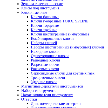
Зеркала телескопические
Кейсы под инструмент
Ключи гаечные
Ключи балонные
Ключи г-образные TORX, SPLINE
Ключи торцевые
Ключи трубные
Ключи шестигранные (имбусовые)
Комбинированные ключи
Наборы ключей
Наборы шестигранных (имбусовых) ключей
Накидные ключи
Односторонние ключи
Разводные ключи
Разрезные ключи
Рожковые ключи
Серповидные ключи для круглых гаек
Трещоточные ключи
Ударные ключи
Магнитные держатели инструментов
Наборы инструмента
Намагничиватели инструмента
Отвертки
Динамометрические отвертки
Диэлектрические отвертки