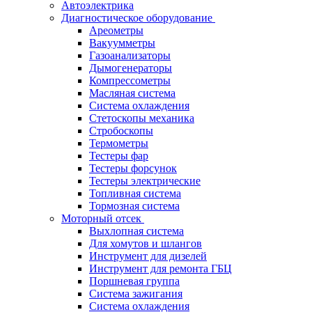
Автоэлектрика
Диагностическое оборудование
Ареометры
Вакуумметры
Газоанализаторы
Дымогенераторы
Компрессометры
Масляная система
Система охлаждения
Стетоскопы механика
Стробоскопы
Термометры
Тестеры фар
Тестеры форсунок
Тестеры электрические
Топливная система
Тормозная система
Моторный отсек
Выхлопная система
Для хомутов и шлангов
Инструмент для дизелей
Инструмент для ремонта ГБЦ
Поршневая группа
Система зажигания
Система охлаждения