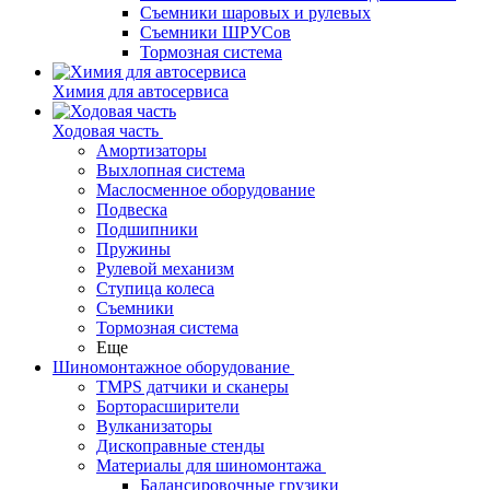
Съемники шаровых и рулевых
Съемники ШРУСов
Тормозная система
Химия для автосервиса
Ходовая часть
Амортизаторы
Выхлопная система
Маслосменное оборудование
Подвеска
Подшипники
Пружины
Рулевой механизм
Ступица колеса
Съемники
Тормозная система
Еще
Шиномонтажное оборудование
TMPS датчики и сканеры
Борторасширители
Вулканизаторы
Дископравные стенды
Материалы для шиномонтажа
Балансировочные грузики