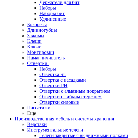
Держатели для бит
Наборы
Наборы бит
Удлиненные
Бокорезы
Длинногубцы
Зажимы
Клещи
Ключи
Монтировки
Намагничиватель
Отвертки
Наборы
Отвертка SL
Отвертка с насадками
Отвертки PH
Отвертки с алмазным покрытием
Отвертки с гибким стержнем
Отвертки силовые
Пассатижи
Еще
Производственная мебель и системы хранения
Верстаки
Инструментальные телеги
Телеги закрытые с выдвижными полками