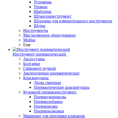
Угломеры
Уровни
Шаблоны
Штангенинструмент
Штативы для измерительного инструмента
Щупы
Инструменты
Маслосменное оборудование
Мойка
Еще
Инструмент пневматический
Аксессуары
Болгарки
Гайковерт ручной
Заклепочники пневматические
Краскопульты
Дюзы сменные
Пневматические краскопульты
Кузовной пневмоинструмент
Пневмодыроколы
Пневмолобзики
Пневмоножи
Пневмоножовки
Машинки для притирки клапанов