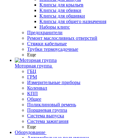
Клипсы для крыльев
Клипсы для обивки
Клипсы для обшивки
Клипсы для общего назначения
Наборы клипс
Предохранители
Ремонт маслосливных отверстий
Стяжки кабельные
Трубки термоусадочные
Еще
Моторная группа
ГБЦ
ГРМ
Измерительные приборы
Коленвал
КПП
Общее
Поликлиновый ремень
Поршневая группа
Система выпуска
Система зажигания
Еще
Оборудование
Автомобильные подъемники