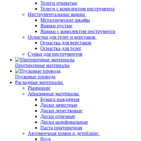
Телеги открытые
Телеги с комплектом инструмента
Инструментальные ящики
Металлические шкафы
Ящики пустые
Ящики с комплектом инструмента
Оснастка для телег и верстаков
Оснастка для верстаков
Оснастка для телег
Сумки для инструментов
Протирочные материалы
Пусковые провода
Расходные материалы
Plastigauge
Абразивные материалы
Бумага наждачная
Диски зачистные
Диски лепестковые
Диски отрезные
Диски шлифовальные
Паста притирочная
Автомоечная химия и детейлинг
Воск