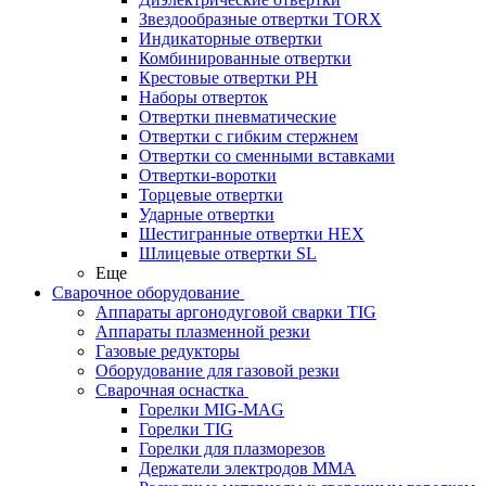
Звездообразные отвертки TORX
Индикаторные отвертки
Комбинированные отвертки
Крестовые отвертки PH
Наборы отверток
Отвертки пневматические
Отвертки с гибким стержнем
Отвертки со сменными вставками
Отвертки-воротки
Торцевые отвертки
Ударные отвертки
Шестигранные отвертки HEX
Шлицевые отвертки SL
Еще
Сварочное оборудование
Аппараты аргонодуговой сварки TIG
Аппараты плазменной резки
Газовые редукторы
Оборудование для газовой резки
Сварочная оснастка
Горелки MIG-MAG
Горелки TIG
Горелки для плазморезов
Держатели электродов ММА