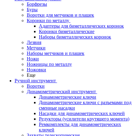
Борфрезы
Буры
Воротки для метчиков и плашек
Коронки по металлу
Адаптеры для биметаллических коронок
Коронки биметаллические
Наборы биметаллических коронок
Лезвия
Метчики
Наборы метчиков и плашек
Ножи
Ножницы по металлу
Ножовки
Еще
Ручной инструмент
Воротки
Динамометрический инструмент
Динамометрические ключи
Динамометрические ключи с разъемами под
сменные насадки
Насадки для динамометрических ключей
Редукторы (усилители крутящего момента)
Ремкомплекты для динамометрических
ключей
Захваты телескопические