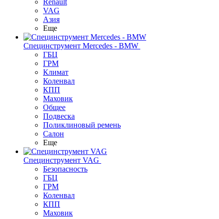
Renault
VAG
Азия
Еще
Специнструмент Mercedes - BMW
ГБЦ
ГРМ
Климат
Коленвал
КПП
Маховик
Общее
Подвеска
Поликлиновый ремень
Салон
Еще
Специнструмент VAG
Безопасность
ГБЦ
ГРМ
Коленвал
КПП
Маховик