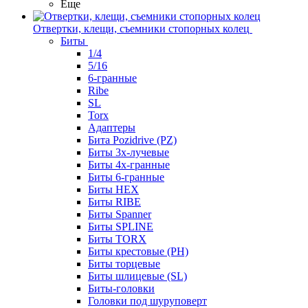
Еще
Отвертки, клещи, съемники стопорных колец
Биты
1/4
5/16
6-гранные
Ribe
SL
Torx
Адаптеры
Бита Pozidrive (PZ)
Биты 3х-лучевые
Биты 4х-гранные
Биты 6-гранные
Биты HEX
Биты RIBE
Биты Spanner
Биты SPLINE
Биты TORX
Биты крестовые (PH)
Биты торцевые
Биты шлицевые (SL)
Биты-головки
Головки под шуруповерт