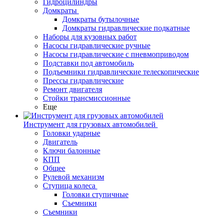
Гидроцилиндры
Домкраты
Домкраты бутылочные
Домкраты гидравлические подкатные
Наборы для кузовных работ
Насосы гидравлические ручные
Насосы гидравлические с пневмоприводом
Подставки под автомобиль
Подъемники гидравлические телескопические
Прессы гидравлические
Ремонт двигателя
Стойки трансмиссионные
Еще
Инструмент для грузовых автомобилей
Головки ударные
Двигатель
Ключи балонные
КПП
Общее
Рулевой механизм
Ступица колеса
Головки ступичные
Съемники
Съемники