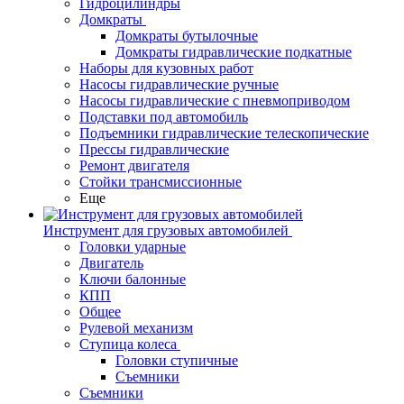
Гидроцилиндры
Домкраты
Домкраты бутылочные
Домкраты гидравлические подкатные
Наборы для кузовных работ
Насосы гидравлические ручные
Насосы гидравлические с пневмоприводом
Подставки под автомобиль
Подъемники гидравлические телескопические
Прессы гидравлические
Ремонт двигателя
Стойки трансмиссионные
Еще
Инструмент для грузовых автомобилей
Головки ударные
Двигатель
Ключи балонные
КПП
Общее
Рулевой механизм
Ступица колеса
Головки ступичные
Съемники
Съемники