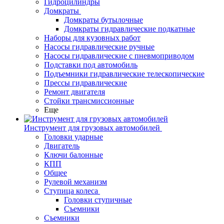
Гидроцилиндры
Домкраты
Домкраты бутылочные
Домкраты гидравлические подкатные
Наборы для кузовных работ
Насосы гидравлические ручные
Насосы гидравлические с пневмоприводом
Подставки под автомобиль
Подъемники гидравлические телескопические
Прессы гидравлические
Ремонт двигателя
Стойки трансмиссионные
Еще
Инструмент для грузовых автомобилей
Головки ударные
Двигатель
Ключи балонные
КПП
Общее
Рулевой механизм
Ступица колеса
Головки ступичные
Съемники
Съемники