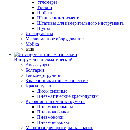
Угломеры
Уровни
Шаблоны
Штангенинструмент
Штативы для измерительного инструмента
Щупы
Инструменты
Маслосменное оборудование
Мойка
Еще
Инструмент пневматический
Аксессуары
Болгарки
Гайковерт ручной
Заклепочники пневматические
Краскопульты
Дюзы сменные
Пневматические краскопульты
Кузовной пневмоинструмент
Пневмодыроколы
Пневмолобзики
Пневмоножи
Пневмоножовки
Машинки для притирки клапанов