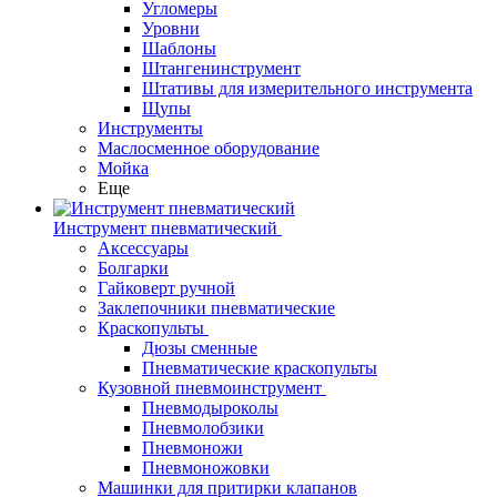
Угломеры
Уровни
Шаблоны
Штангенинструмент
Штативы для измерительного инструмента
Щупы
Инструменты
Маслосменное оборудование
Мойка
Еще
Инструмент пневматический
Аксессуары
Болгарки
Гайковерт ручной
Заклепочники пневматические
Краскопульты
Дюзы сменные
Пневматические краскопульты
Кузовной пневмоинструмент
Пневмодыроколы
Пневмолобзики
Пневмоножи
Пневмоножовки
Машинки для притирки клапанов