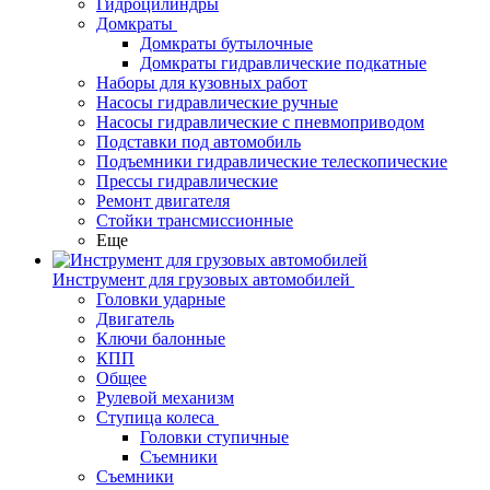
Гидроцилиндры
Домкраты
Домкраты бутылочные
Домкраты гидравлические подкатные
Наборы для кузовных работ
Насосы гидравлические ручные
Насосы гидравлические с пневмоприводом
Подставки под автомобиль
Подъемники гидравлические телескопические
Прессы гидравлические
Ремонт двигателя
Стойки трансмиссионные
Еще
Инструмент для грузовых автомобилей
Головки ударные
Двигатель
Ключи балонные
КПП
Общее
Рулевой механизм
Ступица колеса
Головки ступичные
Съемники
Съемники