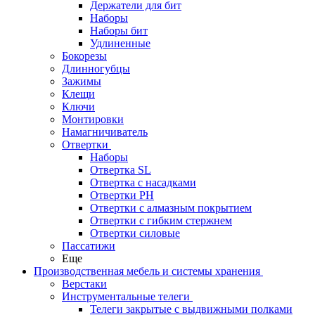
Держатели для бит
Наборы
Наборы бит
Удлиненные
Бокорезы
Длинногубцы
Зажимы
Клещи
Ключи
Монтировки
Намагничиватель
Отвертки
Наборы
Отвертка SL
Отвертка с насадками
Отвертки PH
Отвертки с алмазным покрытием
Отвертки с гибким стержнем
Отвертки силовые
Пассатижи
Еще
Производственная мебель и системы хранения
Верстаки
Инструментальные телеги
Телеги закрытые с выдвижными полками