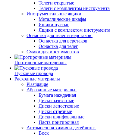
Телеги открытые
Телеги с комплектом инструмента
Инструментальные ящики
Металлические шкафы
Ящики пустые
Ящики с комплектом инструмента
Оснастка для телег и верстаков
Оснастка для верстаков
Оснастка для телег
Сумки для инструментов
Протирочные материалы
Пусковые провода
Расходные материалы
Plastigauge
Абразивные материалы
Бумага наждачная
Диски зачистные
Диски лепестковые
Диски отрезные
Диски шлифовальные
Паста притирочная
Автомоечная химия и детейлинг
Воск