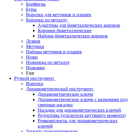
Борфрезы
Буры
Воротки для метчиков и плашек
Коронки по металлу
Адаптеры для биметаллических коронок
Коронки биметаллические
Наборы биметаллических коронок
Лезвия
Метчики
Наборы метчиков и плашек
Ножи
Ножницы по металлу
Ножовки
Еще
Ручной инструмент
Воротки
Динамометрический инструмент
Динамометрические ключи
Динамометрические ключи с разъемами под
сменные насадки
Насадки для динамометрических ключей
Редукторы (усилители крутящего момента)
Ремкомплекты для динамометрических
ключей
Захваты телескопические