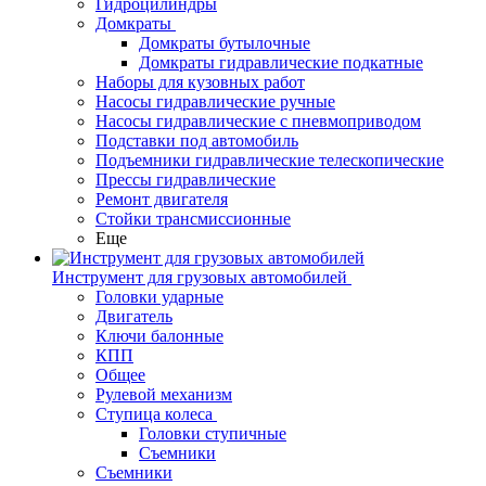
Гидроцилиндры
Домкраты
Домкраты бутылочные
Домкраты гидравлические подкатные
Наборы для кузовных работ
Насосы гидравлические ручные
Насосы гидравлические с пневмоприводом
Подставки под автомобиль
Подъемники гидравлические телескопические
Прессы гидравлические
Ремонт двигателя
Стойки трансмиссионные
Еще
Инструмент для грузовых автомобилей
Головки ударные
Двигатель
Ключи балонные
КПП
Общее
Рулевой механизм
Ступица колеса
Головки ступичные
Съемники
Съемники