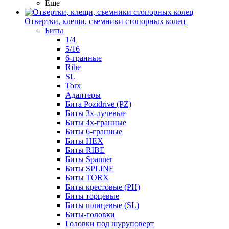
Еще
Отвертки, клещи, съемники стопорных колец
Биты
1/4
5/16
6-гранные
Ribe
SL
Torx
Адаптеры
Бита Pozidrive (PZ)
Биты 3х-лучевые
Биты 4х-гранные
Биты 6-гранные
Биты HEX
Биты RIBE
Биты Spanner
Биты SPLINE
Биты TORX
Биты крестовые (PH)
Биты торцевые
Биты шлицевые (SL)
Биты-головки
Головки под шуруповерт