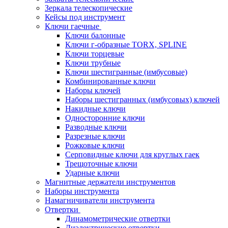
Зеркала телескопические
Кейсы под инструмент
Ключи гаечные
Ключи балонные
Ключи г-образные TORX, SPLINE
Ключи торцевые
Ключи трубные
Ключи шестигранные (имбусовые)
Комбинированные ключи
Наборы ключей
Наборы шестигранных (имбусовых) ключей
Накидные ключи
Односторонние ключи
Разводные ключи
Разрезные ключи
Рожковые ключи
Серповидные ключи для круглых гаек
Трещоточные ключи
Ударные ключи
Магнитные держатели инструментов
Наборы инструмента
Намагничиватели инструмента
Отвертки
Динамометрические отвертки
Диэлектрические отвертки