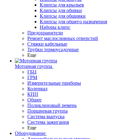
Клипсы для крыльев
Клипсы для обивки
Клипсы для обшивки
Клипсы для общего назначения
Наборы клипс
Предохранители
Ремонт маслосливных отверстий
Стяжки кабельные
Трубки термоусадочные
Еще
Моторная группа
ГБЦ
ГРМ
Измерительные приборы
Коленвал
КПП
Общее
Поликлиновый ремень
Поршневая группа
Система выпуска
Система зажигания
Еще
Оборудование
Автомобильные подъемники