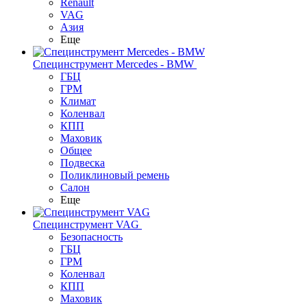
Renault
VAG
Азия
Еще
Специнструмент Mercedes - BMW
ГБЦ
ГРМ
Климат
Коленвал
КПП
Маховик
Общее
Подвеска
Поликлиновый ремень
Салон
Еще
Специнструмент VAG
Безопасность
ГБЦ
ГРМ
Коленвал
КПП
Маховик