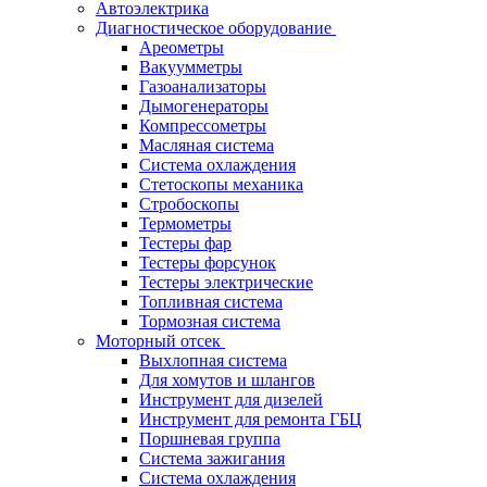
Автоэлектрика
Диагностическое оборудование
Ареометры
Вакуумметры
Газоанализаторы
Дымогенераторы
Компрессометры
Масляная система
Система охлаждения
Стетоскопы механика
Стробоскопы
Термометры
Тестеры фар
Тестеры форсунок
Тестеры электрические
Топливная система
Тормозная система
Моторный отсек
Выхлопная система
Для хомутов и шлангов
Инструмент для дизелей
Инструмент для ремонта ГБЦ
Поршневая группа
Система зажигания
Система охлаждения