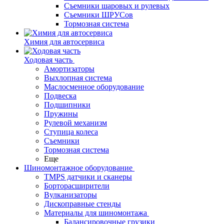
Съемники шаровых и рулевых
Съемники ШРУСов
Тормозная система
Химия для автосервиса
Ходовая часть
Амортизаторы
Выхлопная система
Маслосменное оборудование
Подвеска
Подшипники
Пружины
Рулевой механизм
Ступица колеса
Съемники
Тормозная система
Еще
Шиномонтажное оборудование
TMPS датчики и сканеры
Борторасширители
Вулканизаторы
Дископравные стенды
Материалы для шиномонтажа
Балансировочные грузики