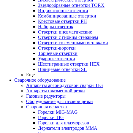
Звездообразные отвертки TORX
Индикаторные отвертки
Комбинированные отвертки
Крестовые отвертки PH
Наборы отверток
Отвертки пневматические
Отвертки с гибким стержнем
Отвертки со сменными вставками
Отвертки-воротки
Торцевые отвертки
Ударные отвертки
Шестигранные отвертки HEX
Шлицевые отвертки SL
Еще
Сварочное оборудование
Аппараты аргонодуговой сварки TIG
Аппараты плазменной резки
Газовые редукторы
Оборудование для газовой резки
Сварочная оснастка
Горелки MIG-MAG
Горелки TIG
Горелки для плазморезов
Держатели электродов ММА