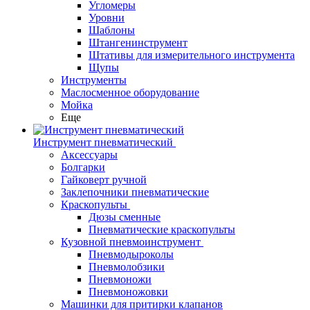
Угломеры
Уровни
Шаблоны
Штангенинструмент
Штативы для измерительного инструмента
Щупы
Инструменты
Маслосменное оборудование
Мойка
Еще
Инструмент пневматический
Аксессуары
Болгарки
Гайковерт ручной
Заклепочники пневматические
Краскопульты
Дюзы сменные
Пневматические краскопульты
Кузовной пневмоинструмент
Пневмодыроколы
Пневмолобзики
Пневмоножи
Пневмоножовки
Машинки для притирки клапанов