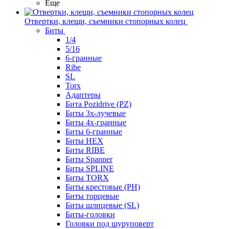
Еще
Отвертки, клещи, съемники стопорных колец
Биты
1/4
5/16
6-гранные
Ribe
SL
Torx
Адаптеры
Бита Pozidrive (PZ)
Биты 3х-лучевые
Биты 4х-гранные
Биты 6-гранные
Биты HEX
Биты RIBE
Биты Spanner
Биты SPLINE
Биты TORX
Биты крестовые (PH)
Биты торцевые
Биты шлицевые (SL)
Биты-головки
Головки под шуруповерт