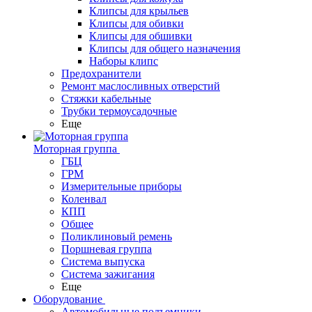
Клипсы для крыльев
Клипсы для обивки
Клипсы для обшивки
Клипсы для общего назначения
Наборы клипс
Предохранители
Ремонт маслосливных отверстий
Стяжки кабельные
Трубки термоусадочные
Еще
Моторная группа
ГБЦ
ГРМ
Измерительные приборы
Коленвал
КПП
Общее
Поликлиновый ремень
Поршневая группа
Система выпуска
Система зажигания
Еще
Оборудование
Автомобильные подъемники