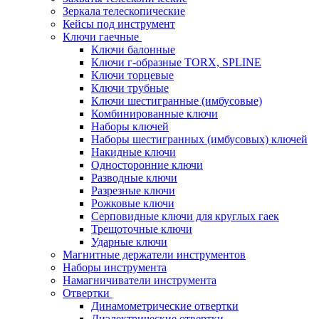
Зеркала телескопические
Кейсы под инструмент
Ключи гаечные
Ключи балонные
Ключи г-образные TORX, SPLINE
Ключи торцевые
Ключи трубные
Ключи шестигранные (имбусовые)
Комбинированные ключи
Наборы ключей
Наборы шестигранных (имбусовых) ключей
Накидные ключи
Односторонние ключи
Разводные ключи
Разрезные ключи
Рожковые ключи
Серповидные ключи для круглых гаек
Трещоточные ключи
Ударные ключи
Магнитные держатели инструментов
Наборы инструмента
Намагничиватели инструмента
Отвертки
Динамометрические отвертки
Диэлектрические отвертки