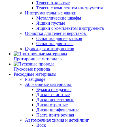
Телеги открытые
Телеги с комплектом инструмента
Инструментальные ящики
Металлические шкафы
Ящики пустые
Ящики с комплектом инструмента
Оснастка для телег и верстаков
Оснастка для верстаков
Оснастка для телег
Сумки для инструментов
Протирочные материалы
Пусковые провода
Расходные материалы
Plastigauge
Абразивные материалы
Бумага наждачная
Диски зачистные
Диски лепестковые
Диски отрезные
Диски шлифовальные
Паста притирочная
Автомоечная химия и детейлинг
Воск