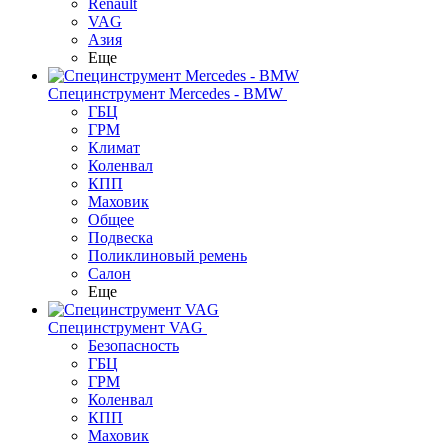
Renault
VAG
Азия
Еще
Специнструмент Mercedes - BMW
ГБЦ
ГРМ
Климат
Коленвал
КПП
Маховик
Общее
Подвеска
Поликлиновый ремень
Салон
Еще
Специнструмент VAG
Безопасность
ГБЦ
ГРМ
Коленвал
КПП
Маховик