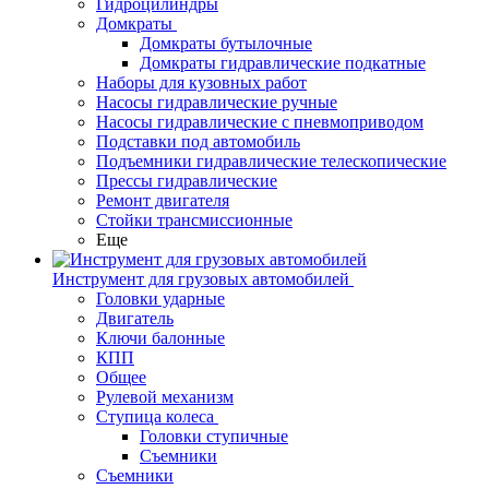
Гидроцилиндры
Домкраты
Домкраты бутылочные
Домкраты гидравлические подкатные
Наборы для кузовных работ
Насосы гидравлические ручные
Насосы гидравлические с пневмоприводом
Подставки под автомобиль
Подъемники гидравлические телескопические
Прессы гидравлические
Ремонт двигателя
Стойки трансмиссионные
Еще
Инструмент для грузовых автомобилей
Головки ударные
Двигатель
Ключи балонные
КПП
Общее
Рулевой механизм
Ступица колеса
Головки ступичные
Съемники
Съемники