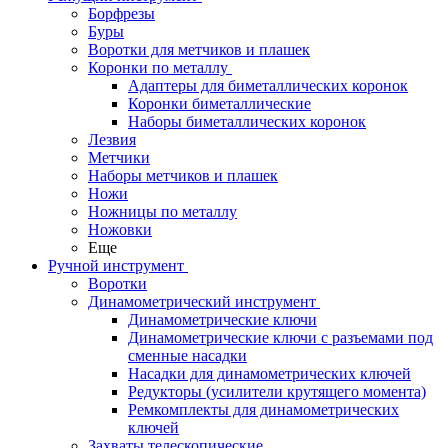
Борфрезы
Буры
Воротки для метчиков и плашек
Коронки по металлу
Адаптеры для биметаллических коронок
Коронки биметаллические
Наборы биметаллических коронок
Лезвия
Метчики
Наборы метчиков и плашек
Ножи
Ножницы по металлу
Ножовки
Еще
Ручной инструмент
Воротки
Динамометрический инструмент
Динамометрические ключи
Динамометрические ключи с разъемами под
сменные насадки
Насадки для динамометрических ключей
Редукторы (усилители крутящего момента)
Ремкомплекты для динамометрических
ключей
Захваты телескопические