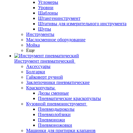
Угломеры
Уровни
Шаблоны
Штангенинструмент
Штативы для измерительного инструмента
Щупы
Инструменты
Маслосменное оборудование
Мойка
Еще
Инструмент пневматический
Аксессуары
Болгарки
Гайковерт ручной
Заклепочники пневматические
Краскопульты
Дюзы сменные
Пневматические краскопульты
Кузовной пневмоинструмент
Пневмодыроколы
Пневмолобзики
Пневмоножи
Пневмоножовки
Машинки для притирки клапанов