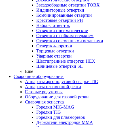
Звездообразные отвертки TORX
Индикаторные отвертки
Комбинированные отвертки
Крестовые отвертки PH
Наборы отверток
Отвертки пневматические
Отвертки с гибким стержнем
Отвертки со сменными вставками
Отвертки-воротки
Торцевые отвертки
Ударные отвертки
Шестигранные отвертки HEX
Шлицевые отвертки SL
Еще
Сварочное оборудование
Аппараты аргонодуговой сварки TIG
Аппараты плазменной резки
Газовые редукторы
Оборудование для газовой резки
Сварочная оснастка
Горелки MIG-MAG
Горелки TIG
Горелки для плазморезов
Держатели электродов ММА