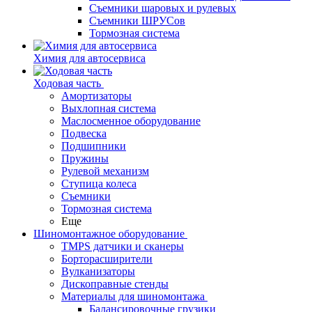
Съемники шаровых и рулевых
Съемники ШРУСов
Тормозная система
Химия для автосервиса
Ходовая часть
Амортизаторы
Выхлопная система
Маслосменное оборудование
Подвеска
Подшипники
Пружины
Рулевой механизм
Ступица колеса
Съемники
Тормозная система
Еще
Шиномонтажное оборудование
TMPS датчики и сканеры
Борторасширители
Вулканизаторы
Дископравные стенды
Материалы для шиномонтажа
Балансировочные грузики