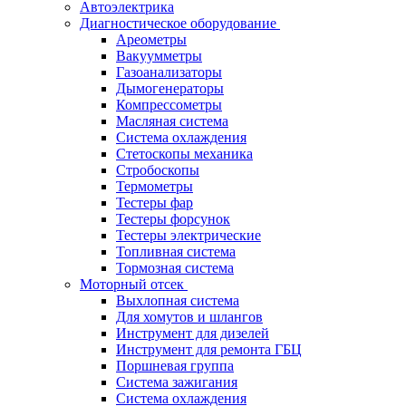
Автоэлектрика
Диагностическое оборудование
Ареометры
Вакуумметры
Газоанализаторы
Дымогенераторы
Компрессометры
Масляная система
Система охлаждения
Стетоскопы механика
Стробоскопы
Термометры
Тестеры фар
Тестеры форсунок
Тестеры электрические
Топливная система
Тормозная система
Моторный отсек
Выхлопная система
Для хомутов и шлангов
Инструмент для дизелей
Инструмент для ремонта ГБЦ
Поршневая группа
Система зажигания
Система охлаждения