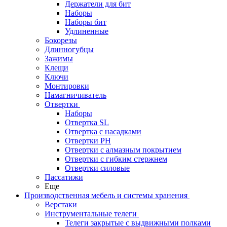
Держатели для бит
Наборы
Наборы бит
Удлиненные
Бокорезы
Длинногубцы
Зажимы
Клещи
Ключи
Монтировки
Намагничиватель
Отвертки
Наборы
Отвертка SL
Отвертка с насадками
Отвертки PH
Отвертки с алмазным покрытием
Отвертки с гибким стержнем
Отвертки силовые
Пассатижи
Еще
Производственная мебель и системы хранения
Верстаки
Инструментальные телеги
Телеги закрытые с выдвижными полками