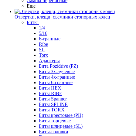
Лампы переносные
Еще
Отвертки, клещи, съемники стопорных колец
Биты
1/4
5/16
6-гранные
Ribe
SL
Torx
Адаптеры
Бита Pozidrive (PZ)
Биты 3х-лучевые
Биты 4х-гранные
Биты 6-гранные
Биты HEX
Биты RIBE
Биты Spanner
Биты SPLINE
Биты TORX
Биты крестовые (PH)
Биты торцевые
Биты шлицевые (SL)
Биты-головки