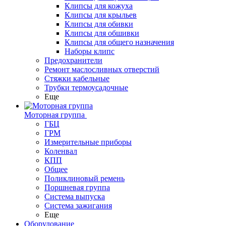
Клипсы для кожуха
Клипсы для крыльев
Клипсы для обивки
Клипсы для обшивки
Клипсы для общего назначения
Наборы клипс
Предохранители
Ремонт маслосливных отверстий
Стяжки кабельные
Трубки термоусадочные
Еще
Моторная группа
ГБЦ
ГРМ
Измерительные приборы
Коленвал
КПП
Общее
Поликлиновый ремень
Поршневая группа
Система выпуска
Система зажигания
Еще
Оборудование