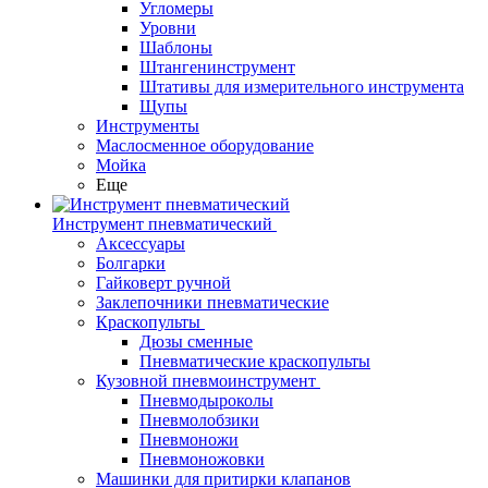
Угломеры
Уровни
Шаблоны
Штангенинструмент
Штативы для измерительного инструмента
Щупы
Инструменты
Маслосменное оборудование
Мойка
Еще
Инструмент пневматический
Аксессуары
Болгарки
Гайковерт ручной
Заклепочники пневматические
Краскопульты
Дюзы сменные
Пневматические краскопульты
Кузовной пневмоинструмент
Пневмодыроколы
Пневмолобзики
Пневмоножи
Пневмоножовки
Машинки для притирки клапанов