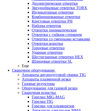
Диэлектрические отвертки
Звездообразные отвертки TORX
Индикаторные отвертки
Комбинированные отвертки
Крестовые отвертки PH
Наборы отверток
Отвертки пневматические
Отвертки с гибким стержнем
Отвертки со сменными вставками
Отвертки-воротки
Торцевые отвертки
Ударные отвертки
Шестигранные отвертки HEX
Шлицевые отвертки SL
Еще
Сварочное оборудование
Аппараты аргонодуговой сварки TIG
Аппараты плазменной резки
Газовые редукторы
Оборудование для газовой резки
Сварочная оснастка
Горелки MIG-MAG
Горелки TIG
Горелки для плазморезов
Держатели электродов ММА