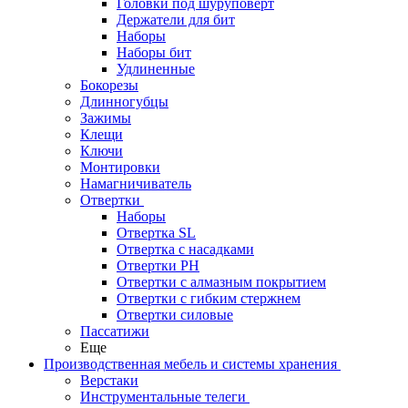
Головки под шуруповерт
Держатели для бит
Наборы
Наборы бит
Удлиненные
Бокорезы
Длинногубцы
Зажимы
Клещи
Ключи
Монтировки
Намагничиватель
Отвертки
Наборы
Отвертка SL
Отвертка с насадками
Отвертки PH
Отвертки с алмазным покрытием
Отвертки с гибким стержнем
Отвертки силовые
Пассатижи
Еще
Производственная мебель и системы хранения
Верстаки
Инструментальные телеги