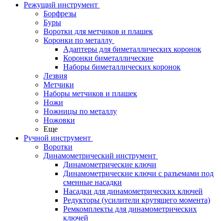
Режущий инструмент
Борфрезы
Буры
Воротки для метчиков и плашек
Коронки по металлу
Адаптеры для биметаллических коронок
Коронки биметаллические
Наборы биметаллических коронок
Лезвия
Метчики
Наборы метчиков и плашек
Ножи
Ножницы по металлу
Ножовки
Еще
Ручной инструмент
Воротки
Динамометрический инструмент
Динамометрические ключи
Динамометрические ключи с разъемами под
сменные насадки
Насадки для динамометрических ключей
Редукторы (усилители крутящего момента)
Ремкомплекты для динамометрических
ключей