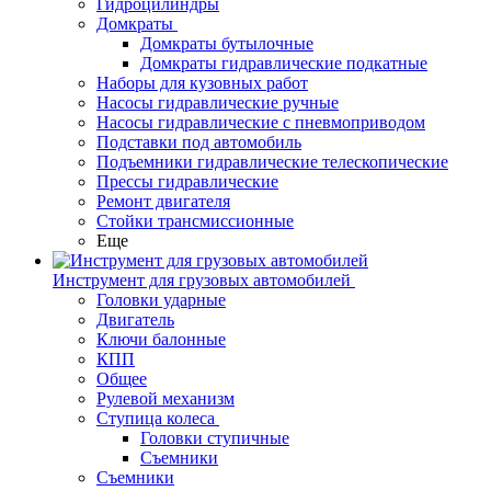
Гидроцилиндры
Домкраты
Домкраты бутылочные
Домкраты гидравлические подкатные
Наборы для кузовных работ
Насосы гидравлические ручные
Насосы гидравлические с пневмоприводом
Подставки под автомобиль
Подъемники гидравлические телескопические
Прессы гидравлические
Ремонт двигателя
Стойки трансмиссионные
Еще
Инструмент для грузовых автомобилей
Головки ударные
Двигатель
Ключи балонные
КПП
Общее
Рулевой механизм
Ступица колеса
Головки ступичные
Съемники
Съемники