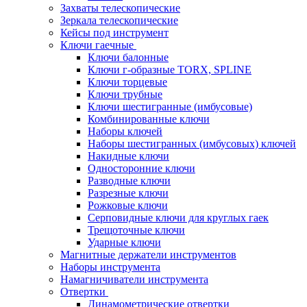
Захваты телескопические
Зеркала телескопические
Кейсы под инструмент
Ключи гаечные
Ключи балонные
Ключи г-образные TORX, SPLINE
Ключи торцевые
Ключи трубные
Ключи шестигранные (имбусовые)
Комбинированные ключи
Наборы ключей
Наборы шестигранных (имбусовых) ключей
Накидные ключи
Односторонние ключи
Разводные ключи
Разрезные ключи
Рожковые ключи
Серповидные ключи для круглых гаек
Трещоточные ключи
Ударные ключи
Магнитные держатели инструментов
Наборы инструмента
Намагничиватели инструмента
Отвертки
Динамометрические отвертки