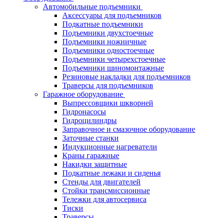
Автомобильные подъемники
Аксессуары для подъемников
Подкатные подъемники
Подъемники двухстоечные
Подъемники ножничные
Подъемники одностоечные
Подъемники четырехстоечные
Подъемники шиномонтажные
Резиновые накладки для подъемников
Траверсы для подъемников
Гаражное оборудование
Выпрессовщики шкворней
Гидронасосы
Гидроцилиндры
Заправочное и смазочное оборудование
Заточные станки
Индукционные нагреватели
Краны гаражные
Накидки защитные
Подкатные лежаки и сиденья
Стенды для двигателей
Стойки трансмиссионные
Тележки для автосервиса
Тиски
Траверсы