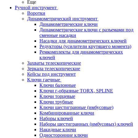
Еще
Ручной инструмент
Воротки
Динамометрический инструмент
Динамометрические ключи
Динамометрические ключи с разъемами под
сменные насадки
Насадки для динамометрических ключей
Редукторы (усилители крутящего момента)
Ремкомплекты для динамометрических
ключей
Захваты телескопические
Зеркала телескопические
Кейсы под инструмент
Ключи гаечные
Ключи балонные
Ключи г-образные TORX, SPLINE
Ключи торцевые
Ключи трубные
Ключи шестигранные (имбусовые)
Комбинированные ключи
Наборы ключей
Наборы шестигранных (имбусовых) ключей
Накидные ключи
Односторонние ключи