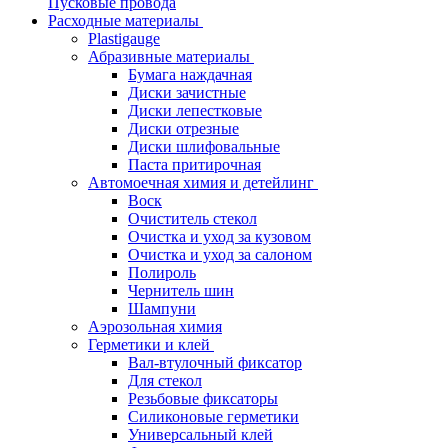
Пусковые провода
Расходные материалы
Plastigauge
Абразивные материалы
Бумага наждачная
Диски зачистные
Диски лепестковые
Диски отрезные
Диски шлифовальные
Паста притирочная
Автомоечная химия и детейлинг
Воск
Очиститель стекол
Очистка и уход за кузовом
Очистка и уход за салоном
Полироль
Чернитель шин
Шампуни
Аэрозольная химия
Герметики и клей
Вал-втулочный фиксатор
Для стекол
Резьбовые фиксаторы
Силиконовые герметики
Универсальный клей