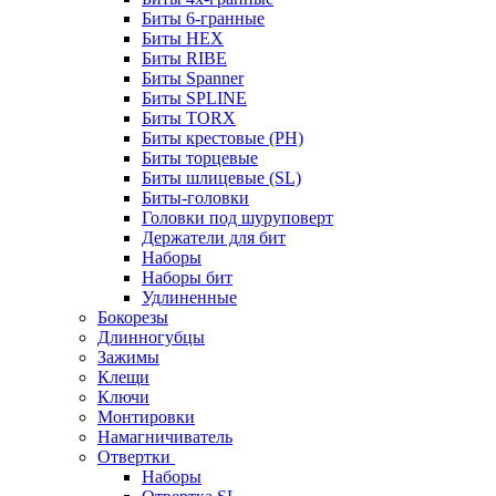
Биты 6-гранные
Биты HEX
Биты RIBE
Биты Spanner
Биты SPLINE
Биты TORX
Биты крестовые (PH)
Биты торцевые
Биты шлицевые (SL)
Биты-головки
Головки под шуруповерт
Держатели для бит
Наборы
Наборы бит
Удлиненные
Бокорезы
Длинногубцы
Зажимы
Клещи
Ключи
Монтировки
Намагничиватель
Отвертки
Наборы