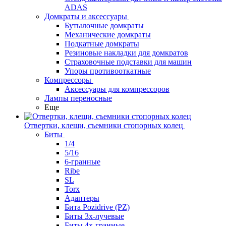
ADAS
Домкраты и аксессуары
Бутылочные домкраты
Механические домкраты
Подкатные домкраты
Резиновые накладки для домкратов
Страховочные подставки для машин
Упоры противооткатные
Компрессоры
Аксессуары для компрессоров
Лампы переносные
Еще
Отвертки, клещи, съемники стопорных колец
Биты
1/4
5/16
6-гранные
Ribe
SL
Torx
Адаптеры
Бита Pozidrive (PZ)
Биты 3х-лучевые
Биты 4х-гранные