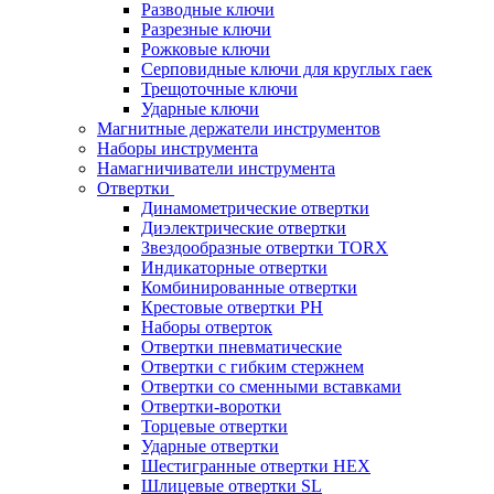
Разводные ключи
Разрезные ключи
Рожковые ключи
Серповидные ключи для круглых гаек
Трещоточные ключи
Ударные ключи
Магнитные держатели инструментов
Наборы инструмента
Намагничиватели инструмента
Отвертки
Динамометрические отвертки
Диэлектрические отвертки
Звездообразные отвертки TORX
Индикаторные отвертки
Комбинированные отвертки
Крестовые отвертки PH
Наборы отверток
Отвертки пневматические
Отвертки с гибким стержнем
Отвертки со сменными вставками
Отвертки-воротки
Торцевые отвертки
Ударные отвертки
Шестигранные отвертки HEX
Шлицевые отвертки SL