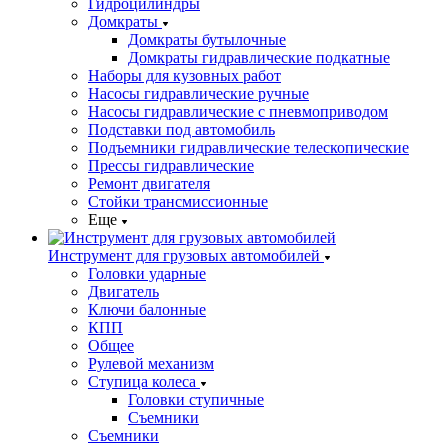
Гидроцилиндры
Домкраты
Домкраты бутылочные
Домкраты гидравлические подкатные
Наборы для кузовных работ
Насосы гидравлические ручные
Насосы гидравлические с пневмоприводом
Подставки под автомобиль
Подъемники гидравлические телескопические
Прессы гидравлические
Ремонт двигателя
Стойки трансмиссионные
Еще
Инструмент для грузовых автомобилей
Головки ударные
Двигатель
Ключи балонные
КПП
Общее
Рулевой механизм
Ступица колеса
Головки ступичные
Съемники
Съемники