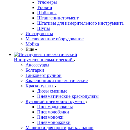
Угломеры
Уровни
Шаблоны
Штангенинструмент
Штативы для измерительного инструмента
Щупы
Инструменты
Маслосменное оборудование
Мойка
Еще
Инструмент пневматический
Аксессуары
Болгарки
Гайковерт ручной
Заклепочники пневматические
Краскопульты
Дюзы сменные
Пневматические краскопульты
Кузовной пневмоинструмент
Пневмодыроколы
Пневмолобзики
Пневмоножи
Пневмоножовки
Машинки для притирки клапанов