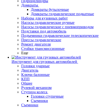
Гидроцилиндры
Домкраты
Домкраты бутылочные
Домкраты гидравлические подкатные
Наборы для кузовных работ
Насосы гидравлические ручные
Насосы гидравлические с пневмоприводом
Подставки под автомобиль
Подъемники гидравлические телескопические
Прессы гидравлические
Ремонт двигателя
Стойки трансмиссионные
Еще
Инструмент для грузовых автомобилей
Головки ударные
Двигатель
Ключи балонные
КПП
Общее
Рулевой механизм
Ступица колеса
Головки ступичные
Съемники
Съемники