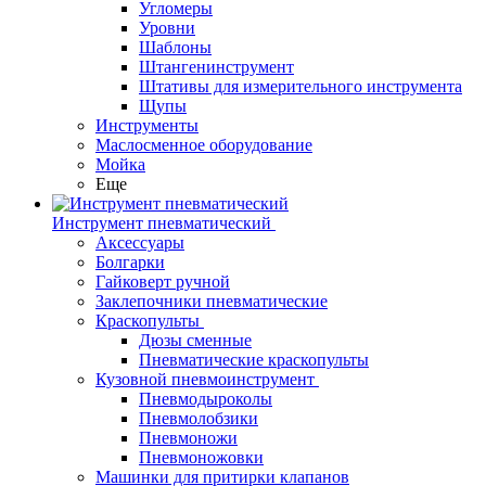
Угломеры
Уровни
Шаблоны
Штангенинструмент
Штативы для измерительного инструмента
Щупы
Инструменты
Маслосменное оборудование
Мойка
Еще
Инструмент пневматический
Аксессуары
Болгарки
Гайковерт ручной
Заклепочники пневматические
Краскопульты
Дюзы сменные
Пневматические краскопульты
Кузовной пневмоинструмент
Пневмодыроколы
Пневмолобзики
Пневмоножи
Пневмоножовки
Машинки для притирки клапанов