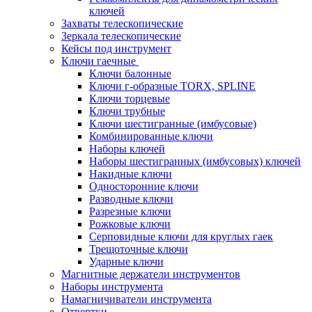
ключей
Захваты телескопические
Зеркала телескопические
Кейсы под инструмент
Ключи гаечные
Ключи балонные
Ключи г-образные TORX, SPLINE
Ключи торцевые
Ключи трубные
Ключи шестигранные (имбусовые)
Комбинированные ключи
Наборы ключей
Наборы шестигранных (имбусовых) ключей
Накидные ключи
Односторонние ключи
Разводные ключи
Разрезные ключи
Рожковые ключи
Серповидные ключи для круглых гаек
Трещоточные ключи
Ударные ключи
Магнитные держатели инструментов
Наборы инструмента
Намагничиватели инструмента
Отвертки