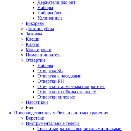
Держатели для бит
Наборы
Наборы бит
Удлиненные
Бокорезы
Длинногубцы
Зажимы
Клещи
Ключи
Монтировки
Намагничиватель
Отвертки
Наборы
Отвертка SL
Отвертка с насадками
Отвертки PH
Отвертки с алмазным покрытием
Отвертки с гибким стержнем
Отвертки силовые
Пассатижи
Еще
Производственная мебель и системы хранения
Верстаки
Инструментальные телеги
Телеги закрытые с выдвижными полками