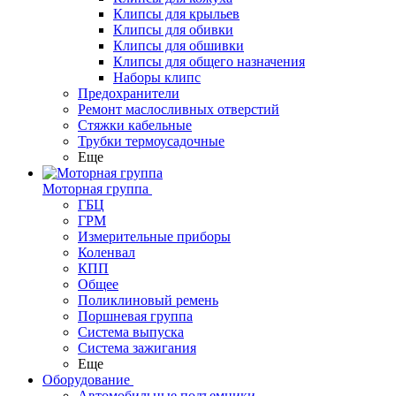
Клипсы для крыльев
Клипсы для обивки
Клипсы для обшивки
Клипсы для общего назначения
Наборы клипс
Предохранители
Ремонт маслосливных отверстий
Стяжки кабельные
Трубки термоусадочные
Еще
Моторная группа
ГБЦ
ГРМ
Измерительные приборы
Коленвал
КПП
Общее
Поликлиновый ремень
Поршневая группа
Система выпуска
Система зажигания
Еще
Оборудование
Автомобильные подъемники