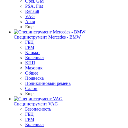
Opel, GM
PSA, Fiat
Renault
VAG
Азия
Еще
Специнструмент Mercedes - BMW
ГБЦ
ГРМ
Климат
Коленвал
КПП
Маховик
Общее
Подвеска
Поликлиновый ремень
Салон
Еще
Специнструмент VAG
Безопасность
ГБЦ
ГРМ
Коленвал