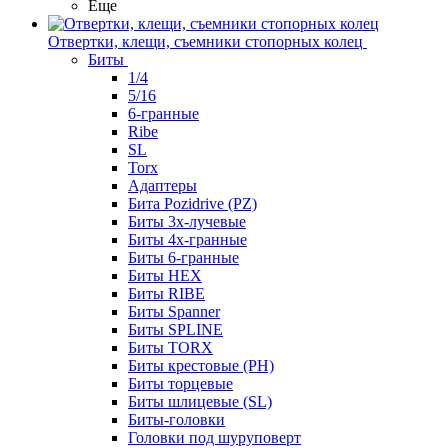
Еще
Отвертки, клещи, съемники стопорных колец
Биты
1/4
5/16
6-гранные
Ribe
SL
Torx
Адаптеры
Бита Pozidrive (PZ)
Биты 3х-лучевые
Биты 4х-гранные
Биты 6-гранные
Биты HEX
Биты RIBE
Биты Spanner
Биты SPLINE
Биты TORX
Биты крестовые (PH)
Биты торцевые
Биты шлицевые (SL)
Биты-головки
Головки под шуруповерт