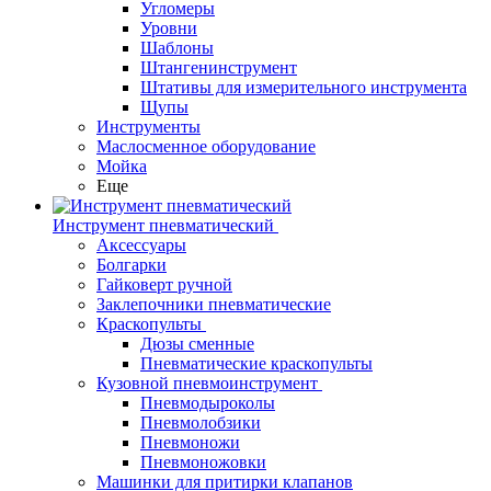
Угломеры
Уровни
Шаблоны
Штангенинструмент
Штативы для измерительного инструмента
Щупы
Инструменты
Маслосменное оборудование
Мойка
Еще
Инструмент пневматический
Аксессуары
Болгарки
Гайковерт ручной
Заклепочники пневматические
Краскопульты
Дюзы сменные
Пневматические краскопульты
Кузовной пневмоинструмент
Пневмодыроколы
Пневмолобзики
Пневмоножи
Пневмоножовки
Машинки для притирки клапанов