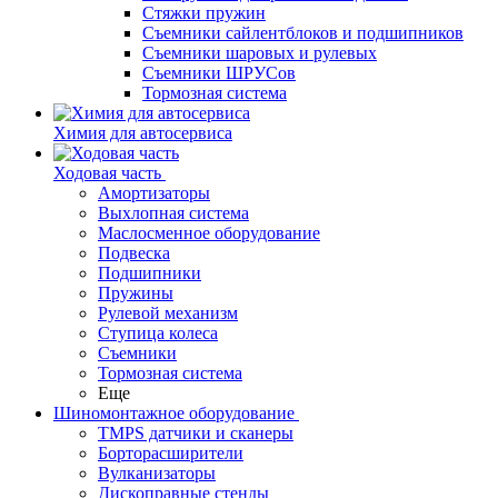
Стяжки пружин
Съемники сайлентблоков и подшипников
Съемники шаровых и рулевых
Съемники ШРУСов
Тормозная система
Химия для автосервиса
Ходовая часть
Амортизаторы
Выхлопная система
Маслосменное оборудование
Подвеска
Подшипники
Пружины
Рулевой механизм
Ступица колеса
Съемники
Тормозная система
Еще
Шиномонтажное оборудование
TMPS датчики и сканеры
Борторасширители
Вулканизаторы
Дископравные стенды