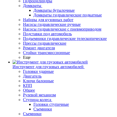
Гидроцилиндры
Домкраты
Домкраты бутылочные
Домкраты гидравлические подкатные
Наборы для кузовных работ
Насосы гидравлические ручные
Насосы гидравлические с пневмоприводом
Подставки под автомобиль
Подъемники гидравлические телескопические
Прессы гидравлические
Ремонт двигателя
Стойки трансмиссионные
Еще
Инструмент для грузовых автомобилей
Головки ударные
Двигатель
Ключи балонные
КПП
Общее
Рулевой механизм
Ступица колеса
Головки ступичные
Съемники
Съемники