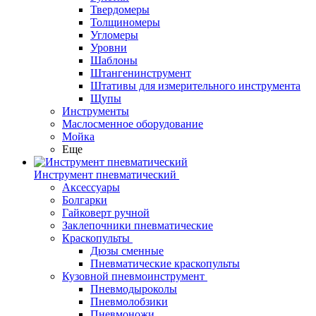
Твердомеры
Толщиномеры
Угломеры
Уровни
Шаблоны
Штангенинструмент
Штативы для измерительного инструмента
Щупы
Инструменты
Маслосменное оборудование
Мойка
Еще
Инструмент пневматический
Аксессуары
Болгарки
Гайковерт ручной
Заклепочники пневматические
Краскопульты
Дюзы сменные
Пневматические краскопульты
Кузовной пневмоинструмент
Пневмодыроколы
Пневмолобзики
Пневмоножи