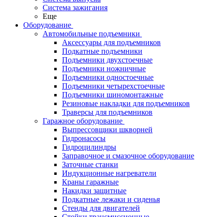
Система зажигания
Еще
Оборудование
Автомобильные подъемники
Аксессуары для подъемников
Подкатные подъемники
Подъемники двухстоечные
Подъемники ножничные
Подъемники одностоечные
Подъемники четырехстоечные
Подъемники шиномонтажные
Резиновые накладки для подъемников
Траверсы для подъемников
Гаражное оборудование
Выпрессовщики шкворней
Гидронасосы
Гидроцилиндры
Заправочное и смазочное оборудование
Заточные станки
Индукционные нагреватели
Краны гаражные
Накидки защитные
Подкатные лежаки и сиденья
Стенды для двигателей
Стойки трансмиссионные