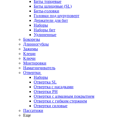
Биты торцевые
Биты шлицевые (SL)
Биты-головки
Головки под шуруповерт
Держатели для бит
Наборы
Наборы бит
Удлиненные
Бокорезы
Длинногубцы
Зажимы
Клещи
Ключи
Монтировки
Намагничиватель
Отвертки
Наборы
Отвертка SL
Отвертка с насадками
Отвертки PH
Отвертки с алмазным покрытием
Отвертки с гибким стержнем
Отвертки силовые
Пассатижи
Еще