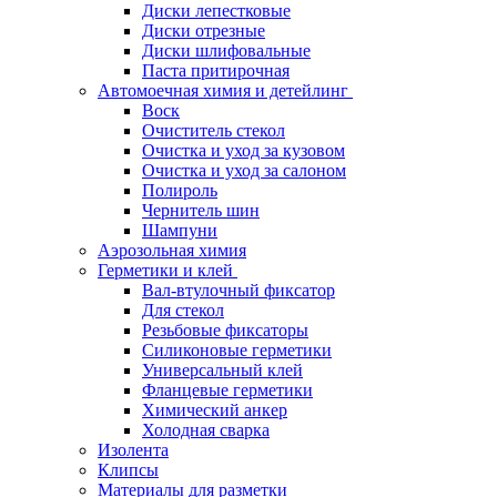
Диски лепестковые
Диски отрезные
Диски шлифовальные
Паста притирочная
Автомоечная химия и детейлинг
Воск
Очиститель стекол
Очистка и уход за кузовом
Очистка и уход за салоном
Полироль
Чернитель шин
Шампуни
Аэрозольная химия
Герметики и клей
Вал-втулочный фиксатор
Для стекол
Резьбовые фиксаторы
Силиконовые герметики
Универсальный клей
Фланцевые герметики
Химический анкер
Холодная сварка
Изолента
Клипсы
Материалы для разметки