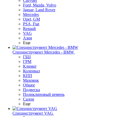
Chrysler
Ford, Mazda, Volvo
Jaguar, Land Rover
Mercedes
Opel, GM
PSA, Fiat
Renault
VAG
Азия
Еще
Специнструмент Mercedes - BMW
ГБЦ
ГРМ
Климат
Коленвал
КПП
Маховик
Общее
Подвеска
Поликлиновый ремень
Салон
Еще
Специнструмент VAG