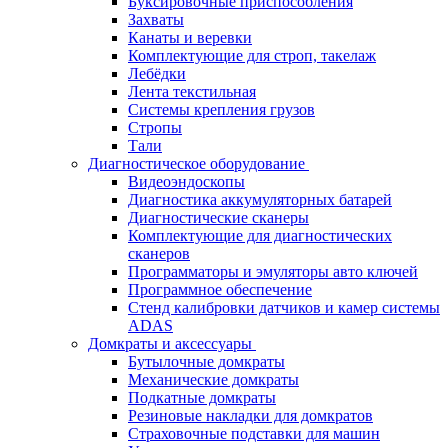
Буксировочные приспособления
Захваты
Канаты и веревки
Комплектующие для строп, такелаж
Лебёдки
Лента текстильная
Системы крепления грузов
Стропы
Тали
Диагностическое оборудование
Видеоэндоскопы
Диагностика аккумуляторных батарей
Диагностические сканеры
Комплектующие для диагностических
сканеров
Программаторы и эмуляторы авто ключей
Программное обеспечение
Стенд калибровки датчиков и камер системы
ADAS
Домкраты и аксессуары
Бутылочные домкраты
Механические домкраты
Подкатные домкраты
Резиновые накладки для домкратов
Страховочные подставки для машин