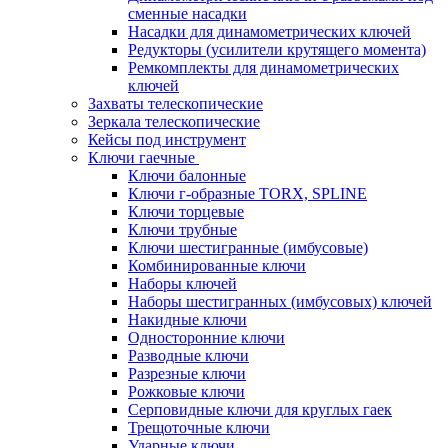
сменные насадки
Насадки для динамометрических ключей
Редукторы (усилители крутящего момента)
Ремкомплекты для динамометрических
ключей
Захваты телескопические
Зеркала телескопические
Кейсы под инструмент
Ключи гаечные
Ключи балонные
Ключи г-образные TORX, SPLINE
Ключи торцевые
Ключи трубные
Ключи шестигранные (имбусовые)
Комбинированные ключи
Наборы ключей
Наборы шестигранных (имбусовых) ключей
Накидные ключи
Односторонние ключи
Разводные ключи
Разрезные ключи
Рожковые ключи
Серповидные ключи для круглых гаек
Трещоточные ключи
Ударные ключи