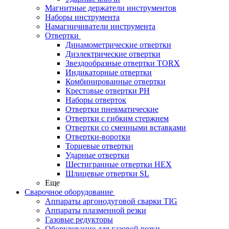
Магнитные держатели инструментов
Наборы инструмента
Намагничиватели инструмента
Отвертки
Динамометрические отвертки
Диэлектрические отвертки
Звездообразные отвертки TORX
Индикаторные отвертки
Комбинированные отвертки
Крестовые отвертки PH
Наборы отверток
Отвертки пневматические
Отвертки с гибким стержнем
Отвертки со сменными вставками
Отвертки-воротки
Торцевые отвертки
Ударные отвертки
Шестигранные отвертки HEX
Шлицевые отвертки SL
Еще
Сварочное оборудование
Аппараты аргонодуговой сварки TIG
Аппараты плазменной резки
Газовые редукторы
Оборудование для газовой резки