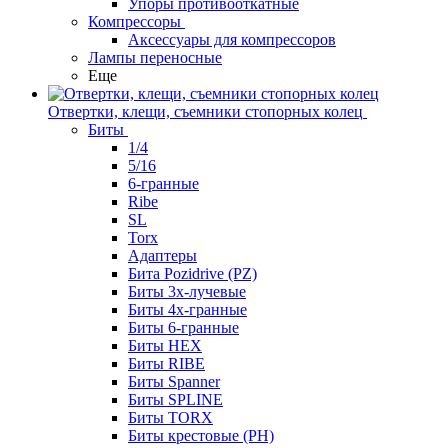
Упоры противооткатные
Компрессоры
Аксессуары для компрессоров
Лампы переносные
Еще
Отвертки, клещи, съемники стопорных колец
Биты
1/4
5/16
6-гранные
Ribe
SL
Torx
Адаптеры
Бита Pozidrive (PZ)
Биты 3х-лучевые
Биты 4х-гранные
Биты 6-гранные
Биты HEX
Биты RIBE
Биты Spanner
Биты SPLINE
Биты TORX
Биты крестовые (PH)