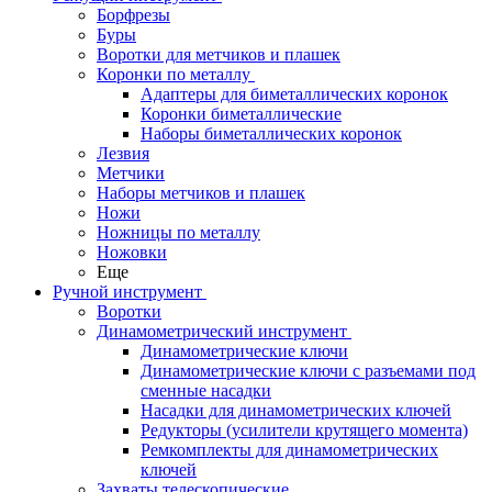
Борфрезы
Буры
Воротки для метчиков и плашек
Коронки по металлу
Адаптеры для биметаллических коронок
Коронки биметаллические
Наборы биметаллических коронок
Лезвия
Метчики
Наборы метчиков и плашек
Ножи
Ножницы по металлу
Ножовки
Еще
Ручной инструмент
Воротки
Динамометрический инструмент
Динамометрические ключи
Динамометрические ключи с разъемами под
сменные насадки
Насадки для динамометрических ключей
Редукторы (усилители крутящего момента)
Ремкомплекты для динамометрических
ключей
Захваты телескопические