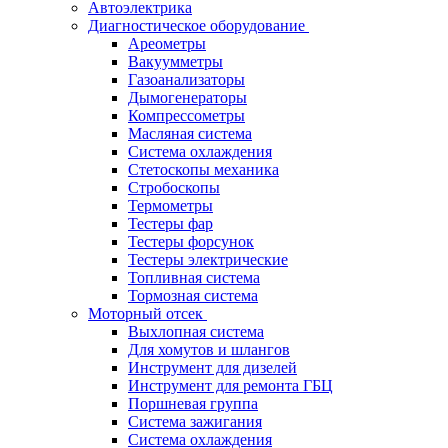
Автоэлектрика
Диагностическое оборудование
Ареометры
Вакуумметры
Газоанализаторы
Дымогенераторы
Компрессометры
Масляная система
Система охлаждения
Стетоскопы механика
Стробоскопы
Термометры
Тестеры фар
Тестеры форсунок
Тестеры электрические
Топливная система
Тормозная система
Моторный отсек
Выхлопная система
Для хомутов и шлангов
Инструмент для дизелей
Инструмент для ремонта ГБЦ
Поршневая группа
Система зажигания
Система охлаждения