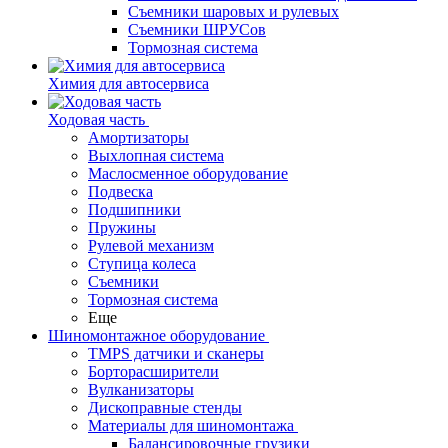
Съемники шаровых и рулевых
Съемники ШРУСов
Тормозная система
Химия для автосервиса
Ходовая часть
Амортизаторы
Выхлопная система
Маслосменное оборудование
Подвеска
Подшипники
Пружины
Рулевой механизм
Ступица колеса
Съемники
Тормозная система
Еще
Шиномонтажное оборудование
TMPS датчики и сканеры
Борторасширители
Вулканизаторы
Дископравные стенды
Материалы для шиномонтажа
Балансировочные грузики