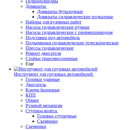
Гидроцилиндры
Домкраты
Домкраты бутылочные
Домкраты гидравлические подкатные
Наборы для кузовных работ
Насосы гидравлические ручные
Насосы гидравлические с пневмоприводом
Подставки под автомобиль
Подъемники гидравлические телескопические
Прессы гидравлические
Ремонт двигателя
Стойки трансмиссионные
Еще
Инструмент для грузовых автомобилей
Головки ударные
Двигатель
Ключи балонные
КПП
Общее
Рулевой механизм
Ступица колеса
Головки ступичные
Съемники
Съемники