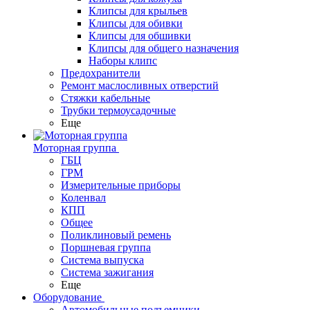
Клипсы для крыльев
Клипсы для обивки
Клипсы для обшивки
Клипсы для общего назначения
Наборы клипс
Предохранители
Ремонт маслосливных отверстий
Стяжки кабельные
Трубки термоусадочные
Еще
Моторная группа
ГБЦ
ГРМ
Измерительные приборы
Коленвал
КПП
Общее
Поликлиновый ремень
Поршневая группа
Система выпуска
Система зажигания
Еще
Оборудование
Автомобильные подъемники