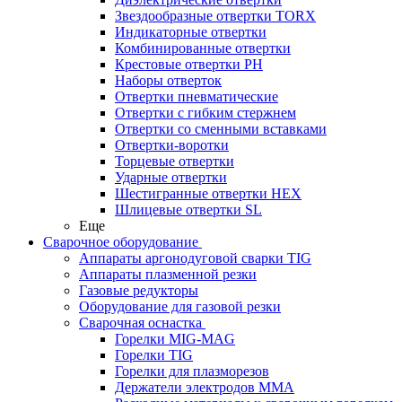
Звездообразные отвертки TORX
Индикаторные отвертки
Комбинированные отвертки
Крестовые отвертки PH
Наборы отверток
Отвертки пневматические
Отвертки с гибким стержнем
Отвертки со сменными вставками
Отвертки-воротки
Торцевые отвертки
Ударные отвертки
Шестигранные отвертки HEX
Шлицевые отвертки SL
Еще
Сварочное оборудование
Аппараты аргонодуговой сварки TIG
Аппараты плазменной резки
Газовые редукторы
Оборудование для газовой резки
Сварочная оснастка
Горелки MIG-MAG
Горелки TIG
Горелки для плазморезов
Держатели электродов ММА