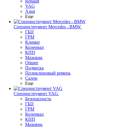
Renault
VAG
Азия
Еще
Специнструмент Mercedes - BMW
ГБЦ
ГРМ
Климат
Коленвал
КПП
Маховик
Общее
Подвеска
Поликлиновый ремень
Салон
Еще
Специнструмент VAG
Безопасность
ГБЦ
ГРМ
Коленвал
КПП
Маховик