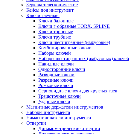
Зеркала телескопические
Кейсы под инструмент
Ключи гаечные
Ключи балонные
Ключи г-образные TORX, SPLINE
Ключи торцевые
Ключи трубные
Ключи шестигранные (имбусовые)
Комбинированные ключи
Наборы ключей
Наборы шестигранных (имбусовых) ключей
Накидные ключи
Односторонние ключи
Разводные ключи
Разрезные ключи
Рожковые ключи
Серповидные ключи для круглых гаек
Трещоточные ключи
Ударные ключи
Магнитные держатели инструментов
Наборы инструмента
Намагничиватели инструмента
Отвертки
Динамометрические отвертки
Диэлектрические отвертки