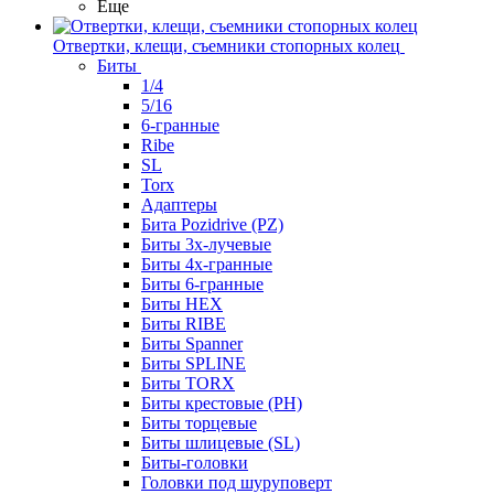
Еще
Отвертки, клещи, съемники стопорных колец
Биты
1/4
5/16
6-гранные
Ribe
SL
Torx
Адаптеры
Бита Pozidrive (PZ)
Биты 3х-лучевые
Биты 4х-гранные
Биты 6-гранные
Биты HEX
Биты RIBE
Биты Spanner
Биты SPLINE
Биты TORX
Биты крестовые (PH)
Биты торцевые
Биты шлицевые (SL)
Биты-головки
Головки под шуруповерт