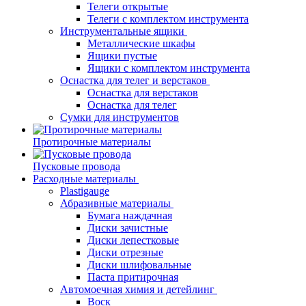
Телеги открытые
Телеги с комплектом инструмента
Инструментальные ящики
Металлические шкафы
Ящики пустые
Ящики с комплектом инструмента
Оснастка для телег и верстаков
Оснастка для верстаков
Оснастка для телег
Сумки для инструментов
Протирочные материалы
Пусковые провода
Расходные материалы
Plastigauge
Абразивные материалы
Бумага наждачная
Диски зачистные
Диски лепестковые
Диски отрезные
Диски шлифовальные
Паста притирочная
Автомоечная химия и детейлинг
Воск