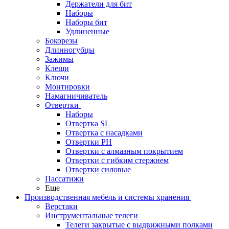
Держатели для бит
Наборы
Наборы бит
Удлиненные
Бокорезы
Длинногубцы
Зажимы
Клещи
Ключи
Монтировки
Намагничиватель
Отвертки
Наборы
Отвертка SL
Отвертка с насадками
Отвертки PH
Отвертки с алмазным покрытием
Отвертки с гибким стержнем
Отвертки силовые
Пассатижи
Еще
Производственная мебель и системы хранения
Верстаки
Инструментальные телеги
Телеги закрытые с выдвижными полками