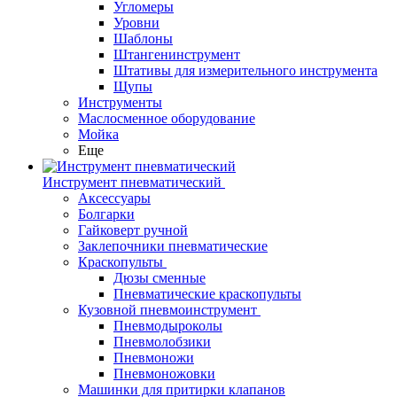
Угломеры
Уровни
Шаблоны
Штангенинструмент
Штативы для измерительного инструмента
Щупы
Инструменты
Маслосменное оборудование
Мойка
Еще
Инструмент пневматический
Аксессуары
Болгарки
Гайковерт ручной
Заклепочники пневматические
Краскопульты
Дюзы сменные
Пневматические краскопульты
Кузовной пневмоинструмент
Пневмодыроколы
Пневмолобзики
Пневмоножи
Пневмоножовки
Машинки для притирки клапанов