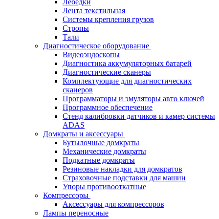
Лебёдки
Лента текстильная
Системы крепления грузов
Стропы
Тали
Диагностическое оборудование
Видеоэндоскопы
Диагностика аккумуляторных батарей
Диагностические сканеры
Комплектующие для диагностических
сканеров
Программаторы и эмуляторы авто ключей
Программное обеспечение
Стенд калибровки датчиков и камер системы
ADAS
Домкраты и аксессуары
Бутылочные домкраты
Механические домкраты
Подкатные домкраты
Резиновые накладки для домкратов
Страховочные подставки для машин
Упоры противооткатные
Компрессоры
Аксессуары для компрессоров
Лампы переносные