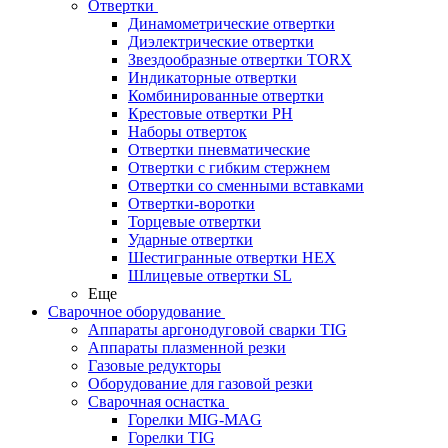
Отвертки
Динамометрические отвертки
Диэлектрические отвертки
Звездообразные отвертки TORX
Индикаторные отвертки
Комбинированные отвертки
Крестовые отвертки PH
Наборы отверток
Отвертки пневматические
Отвертки с гибким стержнем
Отвертки со сменными вставками
Отвертки-воротки
Торцевые отвертки
Ударные отвертки
Шестигранные отвертки HEX
Шлицевые отвертки SL
Еще
Сварочное оборудование
Аппараты аргонодуговой сварки TIG
Аппараты плазменной резки
Газовые редукторы
Оборудование для газовой резки
Сварочная оснастка
Горелки MIG-MAG
Горелки TIG