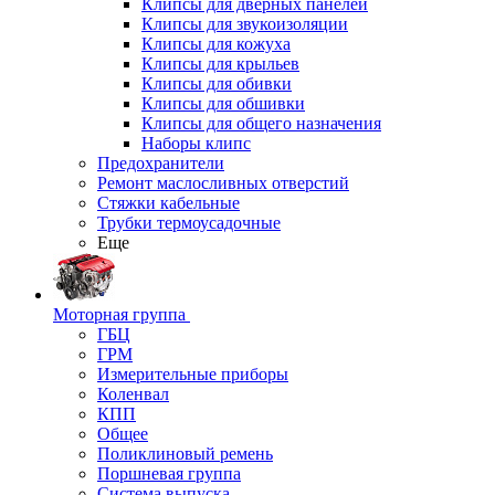
Клипсы для дверных панелей
Клипсы для звукоизоляции
Клипсы для кожуха
Клипсы для крыльев
Клипсы для обивки
Клипсы для обшивки
Клипсы для общего назначения
Наборы клипс
Предохранители
Ремонт маслосливных отверстий
Стяжки кабельные
Трубки термоусадочные
Еще
Моторная группа
ГБЦ
ГРМ
Измерительные приборы
Коленвал
КПП
Общее
Поликлиновый ремень
Поршневая группа
Система выпуска