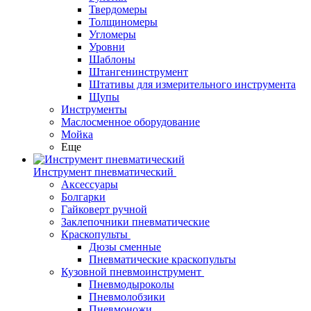
Твердомеры
Толщиномеры
Угломеры
Уровни
Шаблоны
Штангенинструмент
Штативы для измерительного инструмента
Щупы
Инструменты
Маслосменное оборудование
Мойка
Еще
Инструмент пневматический
Аксессуары
Болгарки
Гайковерт ручной
Заклепочники пневматические
Краскопульты
Дюзы сменные
Пневматические краскопульты
Кузовной пневмоинструмент
Пневмодыроколы
Пневмолобзики
Пневмоножи