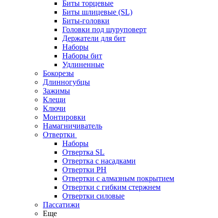
Биты торцевые
Биты шлицевые (SL)
Биты-головки
Головки под шуруповерт
Держатели для бит
Наборы
Наборы бит
Удлиненные
Бокорезы
Длинногубцы
Зажимы
Клещи
Ключи
Монтировки
Намагничиватель
Отвертки
Наборы
Отвертка SL
Отвертка с насадками
Отвертки PH
Отвертки с алмазным покрытием
Отвертки с гибким стержнем
Отвертки силовые
Пассатижи
Еще