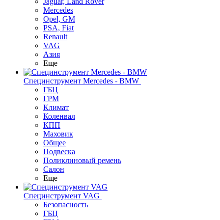
Jaguar, Land Rover
Mercedes
Opel, GM
PSA, Fiat
Renault
VAG
Азия
Еще
Специнструмент Mercedes - BMW
ГБЦ
ГРМ
Климат
Коленвал
КПП
Маховик
Общее
Подвеска
Поликлиновый ремень
Салон
Еще
Специнструмент VAG
Безопасность
ГБЦ