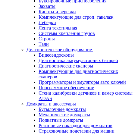
Буксировочные приспособления
Захваты
Канаты и веревки
Комплектующие для строп, такелаж
Лебёдки
Лента текстильная
Системы крепления грузов
Стропы
Тали
Диагностическое оборудование
Видеоэндоскопы
Диагностика аккумуляторных батарей
Диагностические сканеры
Комплектующие для диагностических
сканеров
Программаторы и эмуляторы авто ключей
Программное обеспечение
Стенд калибровки датчиков и камер системы
ADAS
Домкраты и аксессуары
Бутылочные домкраты
Механические домкраты
Подкатные домкраты
Резиновые накладки для домкратов
Страховочные подставки для машин