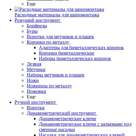
Еще
Расходные материалы для шиномонтажа
Режущий инструмент
Борфрезы
Буры
Воротки для метчиков и плашек
Коронки по металлу
Адаптеры для биметаллических коронок
Коронки биметаллические
Наборы биметаллических коронок
Лезвия
Метчики
Наборы метчиков и плашек
Ножи
Ножницы по металлу
Ножовки
Еще
Ручной инструмент
Воротки
Динамометрический инструмент
Динамометрические ключи
Динамометрические ключи с разъемами под
сменные насадки
Насадки для динамометрических ключей