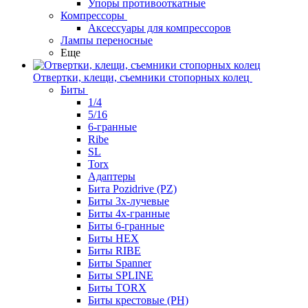
Упоры противооткатные
Компрессоры
Аксессуары для компрессоров
Лампы переносные
Еще
Отвертки, клещи, съемники стопорных колец
Биты
1/4
5/16
6-гранные
Ribe
SL
Torx
Адаптеры
Бита Pozidrive (PZ)
Биты 3х-лучевые
Биты 4х-гранные
Биты 6-гранные
Биты HEX
Биты RIBE
Биты Spanner
Биты SPLINE
Биты TORX
Биты крестовые (PH)