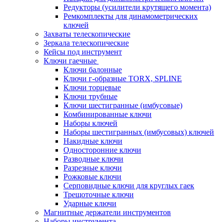
Редукторы (усилители крутящего момента)
Ремкомплекты для динамометрических
ключей
Захваты телескопические
Зеркала телескопические
Кейсы под инструмент
Ключи гаечные
Ключи балонные
Ключи г-образные TORX, SPLINE
Ключи торцевые
Ключи трубные
Ключи шестигранные (имбусовые)
Комбинированные ключи
Наборы ключей
Наборы шестигранных (имбусовых) ключей
Накидные ключи
Односторонние ключи
Разводные ключи
Разрезные ключи
Рожковые ключи
Серповидные ключи для круглых гаек
Трещоточные ключи
Ударные ключи
Магнитные держатели инструментов
Наборы инструмента