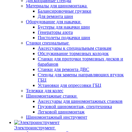
Дископравные стенды
Материалы для шиномонтажа
Балансировочные грузики
Для ремонта шин
Оборудование для накачки
Бустеры для накачки шин
Генераторы азота
Пистолеты подкачки шин
Станки специальные
Аксессуары к специальным станкам
Обслуживание тормозных колодок
Станки для проточки тормозных дисков и
барабанов
Станки для ремонта ДВС
Стенды для замены направляющих втулок
ГБЦ
Установки для опрессовки ГБЦ
Тележки для колес
Шиномонтажные станки
Аксессуары для шиномонтажных станков
Грузовой шиномонтаж, спецтехника
Легковой шиномонтаж
Шиномонтажный инструмент
Электроинструмент