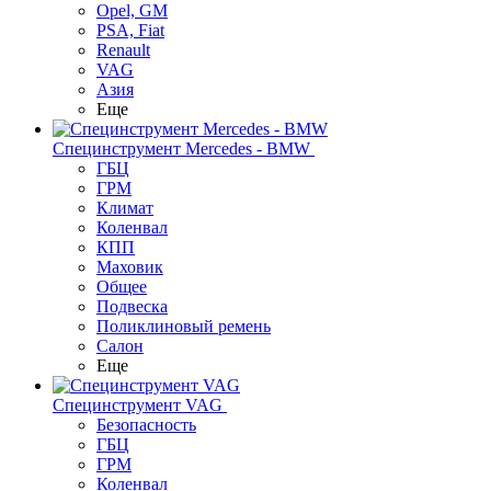
Opel, GM
PSA, Fiat
Renault
VAG
Азия
Еще
Специнструмент Mercedes - BMW
ГБЦ
ГРМ
Климат
Коленвал
КПП
Маховик
Общее
Подвеска
Поликлиновый ремень
Салон
Еще
Специнструмент VAG
Безопасность
ГБЦ
ГРМ
Коленвал