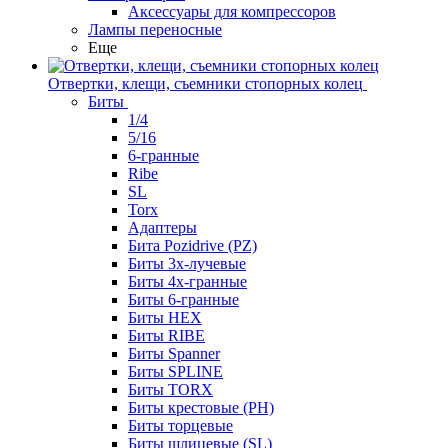
Аксессуары для компрессоров
Лампы переносные
Еще
Отвертки, клещи, съемники стопорных колец
Биты
1/4
5/16
6-гранные
Ribe
SL
Torx
Адаптеры
Бита Pozidrive (PZ)
Биты 3х-лучевые
Биты 4х-гранные
Биты 6-гранные
Биты HEX
Биты RIBE
Биты Spanner
Биты SPLINE
Биты TORX
Биты крестовые (PH)
Биты торцевые
Биты шлицевые (SL)