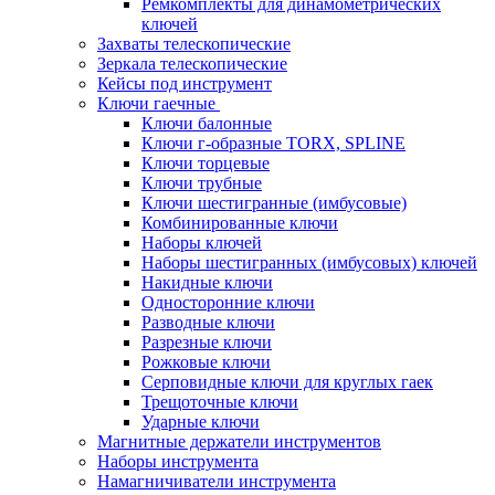
Ремкомплекты для динамометрических
ключей
Захваты телескопические
Зеркала телескопические
Кейсы под инструмент
Ключи гаечные
Ключи балонные
Ключи г-образные TORX, SPLINE
Ключи торцевые
Ключи трубные
Ключи шестигранные (имбусовые)
Комбинированные ключи
Наборы ключей
Наборы шестигранных (имбусовых) ключей
Накидные ключи
Односторонние ключи
Разводные ключи
Разрезные ключи
Рожковые ключи
Серповидные ключи для круглых гаек
Трещоточные ключи
Ударные ключи
Магнитные держатели инструментов
Наборы инструмента
Намагничиватели инструмента