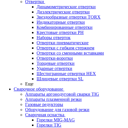
Отвертки
Динамометрические отвертки
Диэлектрические отвертки
Звездообразные отвертки TORX
Индикаторные отвертки
Комбинированные отвертки
Крестовые отвертки PH
Наборы отверток
Отвертки пневматические
Отвертки с гибким стержнем
Отвертки со сменными вставками
Отвертки-воротки
Торцевые отвертки
Ударные отвертки
Шестигранные отвертки HEX
Шлицевые отвертки SL
Еще
Сварочное оборудование
Аппараты аргонодуговой сварки TIG
Аппараты плазменной резки
Газовые редукторы
Оборудование для газовой резки
Сварочная оснастка
Горелки MIG-MAG
Горелки TIG