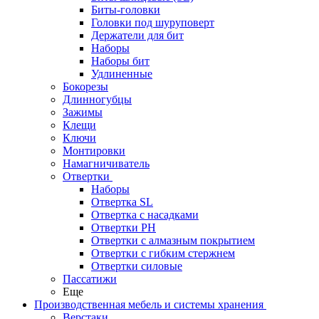
Биты-головки
Головки под шуруповерт
Держатели для бит
Наборы
Наборы бит
Удлиненные
Бокорезы
Длинногубцы
Зажимы
Клещи
Ключи
Монтировки
Намагничиватель
Отвертки
Наборы
Отвертка SL
Отвертка с насадками
Отвертки PH
Отвертки с алмазным покрытием
Отвертки с гибким стержнем
Отвертки силовые
Пассатижи
Еще
Производственная мебель и системы хранения
Верстаки