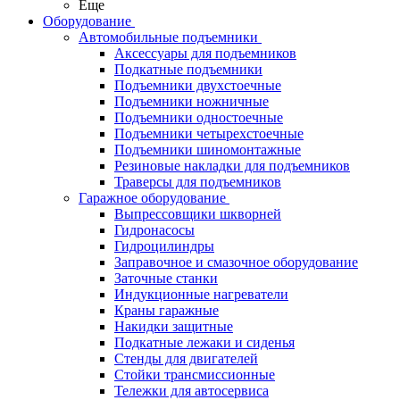
Еще
Оборудование
Автомобильные подъемники
Аксессуары для подъемников
Подкатные подъемники
Подъемники двухстоечные
Подъемники ножничные
Подъемники одностоечные
Подъемники четырехстоечные
Подъемники шиномонтажные
Резиновые накладки для подъемников
Траверсы для подъемников
Гаражное оборудование
Выпрессовщики шкворней
Гидронасосы
Гидроцилиндры
Заправочное и смазочное оборудование
Заточные станки
Индукционные нагреватели
Краны гаражные
Накидки защитные
Подкатные лежаки и сиденья
Стенды для двигателей
Стойки трансмиссионные
Тележки для автосервиса