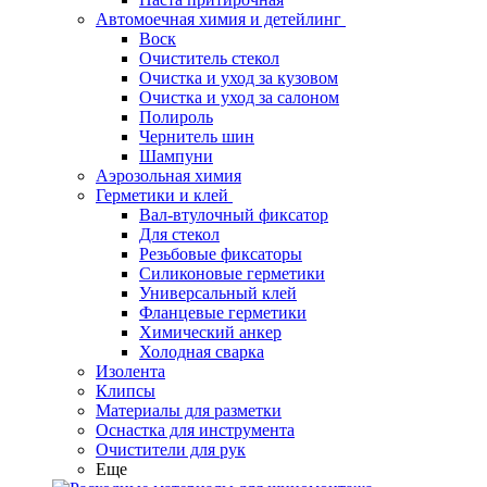
Автомоечная химия и детейлинг
Воск
Очиститель стекол
Очистка и уход за кузовом
Очистка и уход за салоном
Полироль
Чернитель шин
Шампуни
Аэрозольная химия
Герметики и клей
Вал-втулочный фиксатор
Для стекол
Резьбовые фиксаторы
Силиконовые герметики
Универсальный клей
Фланцевые герметики
Химический анкер
Холодная сварка
Изолента
Клипсы
Материалы для разметки
Оснастка для инструмента
Очистители для рук
Еще