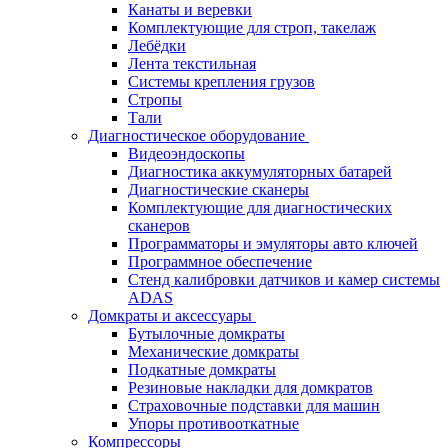
Канаты и веревки
Комплектующие для строп, такелаж
Лебёдки
Лента текстильная
Системы крепления грузов
Стропы
Тали
Диагностическое оборудование
Видеоэндоскопы
Диагностика аккумуляторных батарей
Диагностические сканеры
Комплектующие для диагностических
сканеров
Программаторы и эмуляторы авто ключей
Программное обеспечение
Стенд калибровки датчиков и камер системы
ADAS
Домкраты и аксессуары
Бутылочные домкраты
Механические домкраты
Подкатные домкраты
Резиновые накладки для домкратов
Страховочные подставки для машин
Упоры противооткатные
Компрессоры