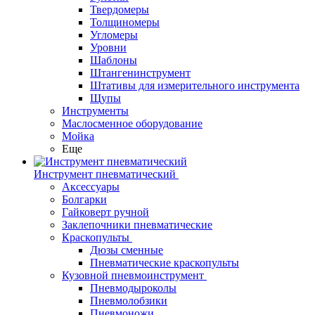
Твердомеры
Толщиномеры
Угломеры
Уровни
Шаблоны
Штангенинструмент
Штативы для измерительного инструмента
Щупы
Инструменты
Маслосменное оборудование
Мойка
Еще
Инструмент пневматический
Аксессуары
Болгарки
Гайковерт ручной
Заклепочники пневматические
Краскопульты
Дюзы сменные
Пневматические краскопульты
Кузовной пневмоинструмент
Пневмодыроколы
Пневмолобзики
Пневмоножи