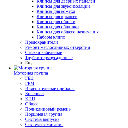
Клипсы для дверных панелей
Клипсы для звукоизоляции
Клипсы для кожуха
Клипсы для крыльев
Клипсы для обивки
Клипсы для обшивки
Клипсы для общего назначения
Наборы клипс
Предохранители
Ремонт маслосливных отверстий
Стяжки кабельные
Трубки термоусадочные
Еще
Моторная группа
ГБЦ
ГРМ
Измерительные приборы
Коленвал
КПП
Общее
Поликлиновый ремень
Поршневая группа
Система выпуска
Система зажигания