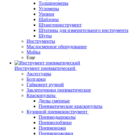
Толщиномеры
Угломеры
Уровни
Шаблоны
Штангенинструмент
Штативы для измерительного инструмента
Щупы
Инструменты
Маслосменное оборудование
Мойка
Еще
Инструмент пневматический
Аксессуары
Болгарки
Гайковерт ручной
Заклепочники пневматические
Краскопульты
Дюзы сменные
Пневматические краскопульты
Кузовной пневмоинструмент
Пневмодыроколы
Пневмолобзики
Пневмоножи
Пневмоножовки