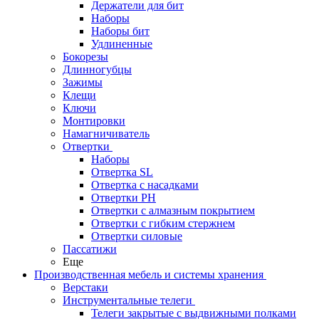
Держатели для бит
Наборы
Наборы бит
Удлиненные
Бокорезы
Длинногубцы
Зажимы
Клещи
Ключи
Монтировки
Намагничиватель
Отвертки
Наборы
Отвертка SL
Отвертка с насадками
Отвертки PH
Отвертки с алмазным покрытием
Отвертки с гибким стержнем
Отвертки силовые
Пассатижи
Еще
Производственная мебель и системы хранения
Верстаки
Инструментальные телеги
Телеги закрытые с выдвижными полками