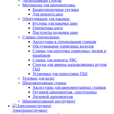
Дископравные стенды
Материалы для шиномонтажа
Балансировочные грузики
Для ремонта шин
Оборудование для накачки
Бустеры для накачки шин
Генераторы азота
Пистолеты подкачки шин
Станки специальные
Аксессуары к специальным станкам
Обслуживание тормозных колодок
Станки для проточки тормозных дисков и
барабанов
Станки для ремонта ДВС
Стенды для замены направляющих втулок
ГБЦ
Установки для опрессовки ГБЦ
Тележки для колес
Шиномонтажные станки
Аксессуары для шиномонтажных станков
Грузовой шиномонтаж, спецтехника
Легковой шиномонтаж
Шиномонтажный инструмент
Электроинструмент