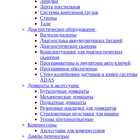
Лебёдки
Лента текстильная
Системы крепления грузов
Стропы
Тали
Диагностическое оборудование
Видеоэндоскопы
Диагностика аккумуляторных батарей
Диагностические сканеры
Комплектующие для диагностических
сканеров
Программаторы и эмуляторы авто ключей
Программное обеспечение
Стенд калибровки датчиков и камер системы
ADAS
Домкраты и аксессуары
Бутылочные домкраты
Механические домкраты
Подкатные домкраты
Резиновые накладки для домкратов
Страховочные подставки для машин
Упоры противооткатные
Компрессоры
Аксессуары для компрессоров
Лампы переносные