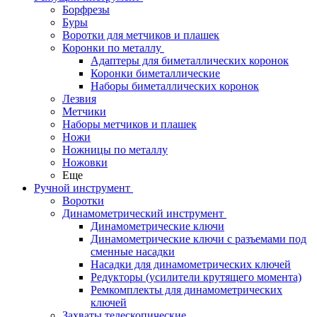
Борфрезы
Буры
Воротки для метчиков и плашек
Коронки по металлу
Адаптеры для биметаллических коронок
Коронки биметаллические
Наборы биметаллических коронок
Лезвия
Метчики
Наборы метчиков и плашек
Ножи
Ножницы по металлу
Ножовки
Еще
Ручной инструмент
Воротки
Динамометрический инструмент
Динамометрические ключи
Динамометрические ключи с разъемами под
сменные насадки
Насадки для динамометрических ключей
Редукторы (усилители крутящего момента)
Ремкомплекты для динамометрических
ключей
Захваты телескопические