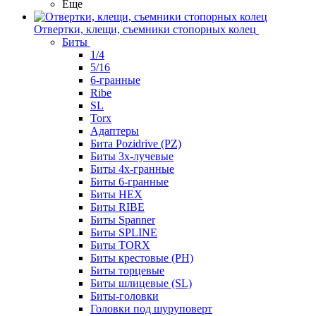
Еще
Отвертки, клещи, съемники стопорных колец
Биты
1/4
5/16
6-гранные
Ribe
SL
Torx
Адаптеры
Бита Pozidrive (PZ)
Биты 3х-лучевые
Биты 4х-гранные
Биты 6-гранные
Биты HEX
Биты RIBE
Биты Spanner
Биты SPLINE
Биты TORX
Биты крестовые (PH)
Биты торцевые
Биты шлицевые (SL)
Биты-головки
Головки под шуруповерт