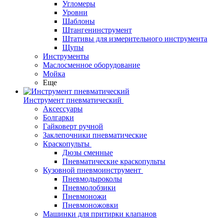
Угломеры
Уровни
Шаблоны
Штангенинструмент
Штативы для измерительного инструмента
Щупы
Инструменты
Маслосменное оборудование
Мойка
Еще
Инструмент пневматический
Аксессуары
Болгарки
Гайковерт ручной
Заклепочники пневматические
Краскопульты
Дюзы сменные
Пневматические краскопульты
Кузовной пневмоинструмент
Пневмодыроколы
Пневмолобзики
Пневмоножи
Пневмоножовки
Машинки для притирки клапанов