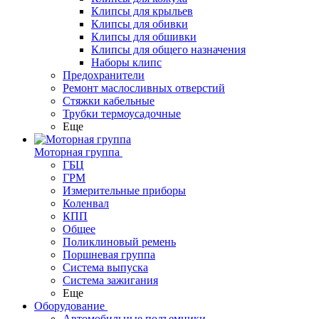
Клипсы для крыльев
Клипсы для обивки
Клипсы для обшивки
Клипсы для общего назначения
Наборы клипс
Предохранители
Ремонт маслосливных отверстий
Стяжки кабельные
Трубки термоусадочные
Еще
Моторная группа
ГБЦ
ГРМ
Измерительные приборы
Коленвал
КПП
Общее
Поликлиновый ремень
Поршневая группа
Система выпуска
Система зажигания
Еще
Оборудование
Автомобильные подъемники