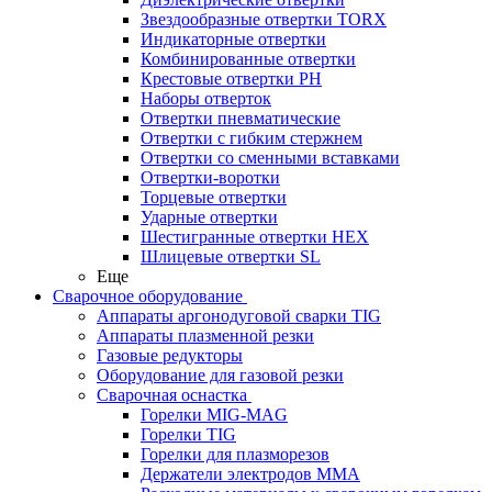
Звездообразные отвертки TORX
Индикаторные отвертки
Комбинированные отвертки
Крестовые отвертки PH
Наборы отверток
Отвертки пневматические
Отвертки с гибким стержнем
Отвертки со сменными вставками
Отвертки-воротки
Торцевые отвертки
Ударные отвертки
Шестигранные отвертки HEX
Шлицевые отвертки SL
Еще
Сварочное оборудование
Аппараты аргонодуговой сварки TIG
Аппараты плазменной резки
Газовые редукторы
Оборудование для газовой резки
Сварочная оснастка
Горелки MIG-MAG
Горелки TIG
Горелки для плазморезов
Держатели электродов ММА