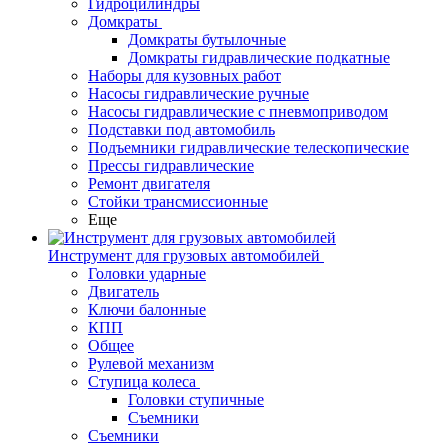
Гидроцилиндры
Домкраты
Домкраты бутылочные
Домкраты гидравлические подкатные
Наборы для кузовных работ
Насосы гидравлические ручные
Насосы гидравлические с пневмоприводом
Подставки под автомобиль
Подъемники гидравлические телескопические
Прессы гидравлические
Ремонт двигателя
Стойки трансмиссионные
Еще
Инструмент для грузовых автомобилей
Головки ударные
Двигатель
Ключи балонные
КПП
Общее
Рулевой механизм
Ступица колеса
Головки ступичные
Съемники
Съемники