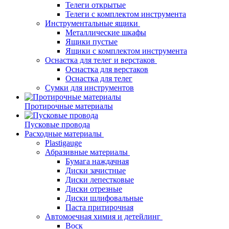
Телеги открытые
Телеги с комплектом инструмента
Инструментальные ящики
Металлические шкафы
Ящики пустые
Ящики с комплектом инструмента
Оснастка для телег и верстаков
Оснастка для верстаков
Оснастка для телег
Сумки для инструментов
Протирочные материалы
Пусковые провода
Расходные материалы
Plastigauge
Абразивные материалы
Бумага наждачная
Диски зачистные
Диски лепестковые
Диски отрезные
Диски шлифовальные
Паста притирочная
Автомоечная химия и детейлинг
Воск