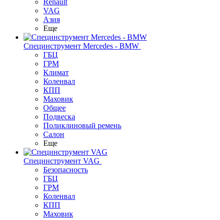
Renault
VAG
Азия
Еще
Специнструмент Mercedes - BMW
ГБЦ
ГРМ
Климат
Коленвал
КПП
Маховик
Общее
Подвеска
Поликлиновый ремень
Салон
Еще
Специнструмент VAG
Безопасность
ГБЦ
ГРМ
Коленвал
КПП
Маховик