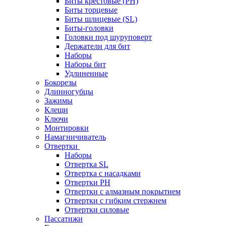
Биты крестовые (PH)
Биты торцевые
Биты шлицевые (SL)
Биты-головки
Головки под шуруповерт
Держатели для бит
Наборы
Наборы бит
Удлиненные
Бокорезы
Длинногубцы
Зажимы
Клещи
Ключи
Монтировки
Намагничиватель
Отвертки
Наборы
Отвертка SL
Отвертка с насадками
Отвертки PH
Отвертки с алмазным покрытием
Отвертки с гибким стержнем
Отвертки силовые
Пассатижи