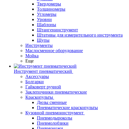
Твердомеры
Толщиномеры
Угломеры
Уровни
Шаблоны
Штангенинструмент
Штативы для измерительного инструмента
Щупы
Инструменты
Маслосменное оборудование
Мойка
Еще
Инструмент пневматический
Аксессуары
Болгарки
Гайковерт ручной
Заклепочники пневматические
Краскопульты
Дюзы сменные
Пневматические краскопульты
Кузовной пневмоинструмент
Пневмодыроколы
Пневмолобзики
Пневмоножи