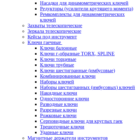
Насадки для динамометрических ключей
Редукторы (усилители крутящего момента)
Ремкомплекты для динамометрических
ключей
Захваты телескопические
Зеркала телескопические
Кейсы под инструмент
Ключи гаечные
Ключи балонные
Ключи г-образные TORX, SPLINE
Ключи торцевые
Ключи трубные
Ключи шестигранные (имбусовые)
Комбинированные ключи
Наборы ключей
Наборы шестигранных (имбусовых) ключей
Накидные ключи
Односторонние ключи
Разводные ключи
Разрезные ключи
Рожковые ключи
Серповидные ключи для круглых гаек
Трещоточные ключи
Ударные ключи
Магнитные держатели инструментов