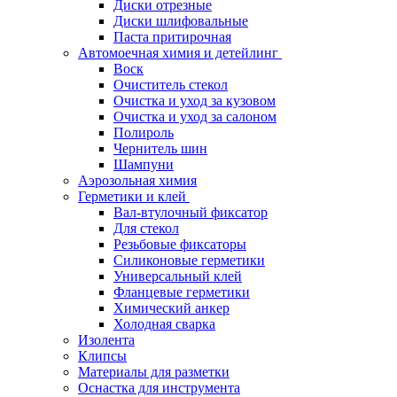
Диски отрезные
Диски шлифовальные
Паста притирочная
Автомоечная химия и детейлинг
Воск
Очиститель стекол
Очистка и уход за кузовом
Очистка и уход за салоном
Полироль
Чернитель шин
Шампуни
Аэрозольная химия
Герметики и клей
Вал-втулочный фиксатор
Для стекол
Резьбовые фиксаторы
Силиконовые герметики
Универсальный клей
Фланцевые герметики
Химический анкер
Холодная сварка
Изолента
Клипсы
Материалы для разметки
Оснастка для инструмента