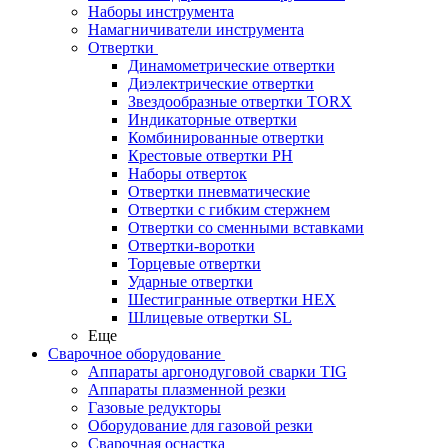
Наборы инструмента
Намагничиватели инструмента
Отвертки
Динамометрические отвертки
Диэлектрические отвертки
Звездообразные отвертки TORX
Индикаторные отвертки
Комбинированные отвертки
Крестовые отвертки PH
Наборы отверток
Отвертки пневматические
Отвертки с гибким стержнем
Отвертки со сменными вставками
Отвертки-воротки
Торцевые отвертки
Ударные отвертки
Шестигранные отвертки HEX
Шлицевые отвертки SL
Еще
Сварочное оборудование
Аппараты аргонодуговой сварки TIG
Аппараты плазменной резки
Газовые редукторы
Оборудование для газовой резки
Сварочная оснастка