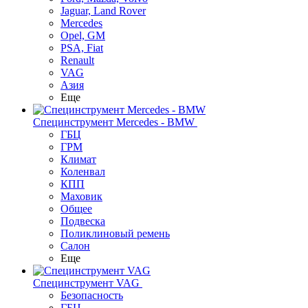
Jaguar, Land Rover
Mercedes
Opel, GM
PSA, Fiat
Renault
VAG
Азия
Еще
Специнструмент Mercedes - BMW
ГБЦ
ГРМ
Климат
Коленвал
КПП
Маховик
Общее
Подвеска
Поликлиновый ремень
Салон
Еще
Специнструмент VAG
Безопасность
ГБЦ