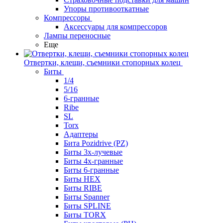
Упоры противооткатные
Компрессоры
Аксессуары для компрессоров
Лампы переносные
Еще
Отвертки, клещи, съемники стопорных колец
Биты
1/4
5/16
6-гранные
Ribe
SL
Torx
Адаптеры
Бита Pozidrive (PZ)
Биты 3х-лучевые
Биты 4х-гранные
Биты 6-гранные
Биты HEX
Биты RIBE
Биты Spanner
Биты SPLINE
Биты TORX