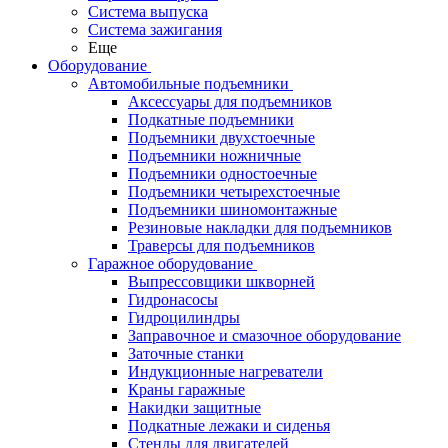
Система выпуска
Система зажигания
Еще
Оборудование
Автомобильные подъемники
Аксессуары для подъемников
Подкатные подъемники
Подъемники двухстоечные
Подъемники ножничные
Подъемники одностоечные
Подъемники четырехстоечные
Подъемники шиномонтажные
Резиновые накладки для подъемников
Траверсы для подъемников
Гаражное оборудование
Выпрессовщики шкворней
Гидронасосы
Гидроцилиндры
Заправочное и смазочное оборудование
Заточные станки
Индукционные нагреватели
Краны гаражные
Накидки защитные
Подкатные лежаки и сиденья
Стенды для двигателей