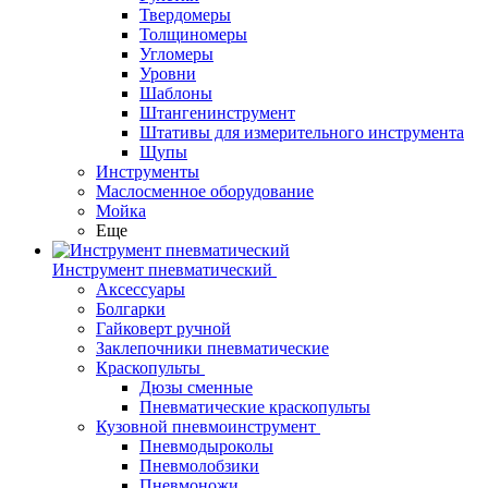
Твердомеры
Толщиномеры
Угломеры
Уровни
Шаблоны
Штангенинструмент
Штативы для измерительного инструмента
Щупы
Инструменты
Маслосменное оборудование
Мойка
Еще
Инструмент пневматический
Аксессуары
Болгарки
Гайковерт ручной
Заклепочники пневматические
Краскопульты
Дюзы сменные
Пневматические краскопульты
Кузовной пневмоинструмент
Пневмодыроколы
Пневмолобзики
Пневмоножи