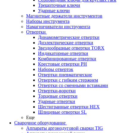
Трещоточные ключи
Ударные ключи
Магнитные держатели инструментов
Наборы инструмента
Намагничиватели инструмента
Отвертки
Динамометрические отвертки
Диэлектрические отвертки
Звездообразные отвертки TORX
Индикаторные отвертки
Комбинированные отвертки
Крестовые отвертки PH
Наборы отверток
Отвертки пневматические
Отвертки с гибким стержнем
Отвертки со сменными вставками
Отвертки-воротки
Торцевые отвертки
Ударные отвертки
Шестигранные отвертки HEX
Шлицевые отвертки SL
Еще
Сварочное оборудование
Аппараты аргонодуговой сварки TIG