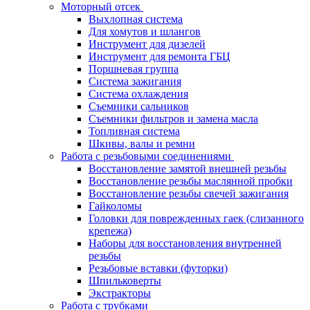
Моторный отсек
Выхлопная система
Для хомутов и шлангов
Инструмент для дизелей
Инструмент для ремонта ГБЦ
Поршневая группа
Система зажигания
Система охлаждения
Съемники сальников
Съемники фильтров и замена масла
Топливная система
Шкивы, валы и ремни
Работа с резьбовыми соединениями
Восстановление замятой внешней резьбы
Восстановление резьбы маслянной пробки
Восстановление резьбы свечей зажигания
Гайколомы
Головки для поврежденных гаек (слизанного
крепежа)
Наборы для восстановления внутренней
резьбы
Резьбовые вставки (футорки)
Шпильковерты
Экстракторы
Работа с трубками