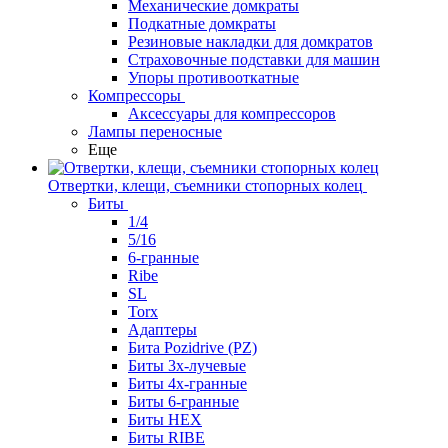
Механические домкраты
Подкатные домкраты
Резиновые накладки для домкратов
Страховочные подставки для машин
Упоры противооткатные
Компрессоры
Аксессуары для компрессоров
Лампы переносные
Еще
Отвертки, клещи, съемники стопорных колец
Биты
1/4
5/16
6-гранные
Ribe
SL
Torx
Адаптеры
Бита Pozidrive (PZ)
Биты 3х-лучевые
Биты 4х-гранные
Биты 6-гранные
Биты HEX
Биты RIBE