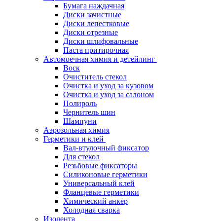
Бумага наждачная
Диски зачистные
Диски лепестковые
Диски отрезные
Диски шлифовальные
Паста притирочная
Автомоечная химия и детейлинг
Воск
Очиститель стекол
Очистка и уход за кузовом
Очистка и уход за салоном
Полироль
Чернитель шин
Шампуни
Аэрозольная химия
Герметики и клей
Вал-втулочный фиксатор
Для стекол
Резьбовые фиксаторы
Силиконовые герметики
Универсальный клей
Фланцевые герметики
Химический анкер
Холодная сварка
Изолента