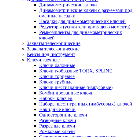
Динамометрические ключи
Динамометрические ключи с разъемами под
сменные насадки
Насадки для динамометрических ключей
Редукторы (усилители крутящего момента)
Ремкомплекты для динамометрических
ключей
Захваты телескопические
Зеркала телескопические
Кейсы под инструмент
Ключи гаечные
Ключи балонные
Ключи г-образные TORX, SPLINE
Ключи торцевые
Ключи трубные
Ключи шестигранные (имбусовые)
Комбинированные ключи
Наборы ключей
Наборы шестигранных (имбусовых) ключей
Накидные ключи
Односторонние ключи
Разводные ключи
Разрезные ключи
Рожковые ключи
Серповидные ключи для круглых гаек