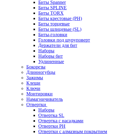
Биты Spanner
Биты SPLINE
Биты TORX
Биты крестовые (PH)
Биты торцевые
Биты шлицевые (SL)
Биты-головки
Головки под шуруповерт
Держатели для бит
Наборы
Наборы бит
Удлиненные
Бокорезы
Длинногубцы
Зажимы
Клещи
Ключи
Монтировки
Намагничиватель
Отвертки
Наборы
Отвертка SL
Отвертка с насадками
Отвертки PH
Отвертки с алмазным покрытием