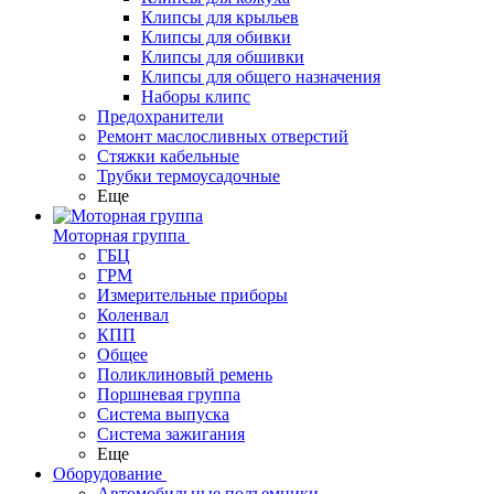
Клипсы для крыльев
Клипсы для обивки
Клипсы для обшивки
Клипсы для общего назначения
Наборы клипс
Предохранители
Ремонт маслосливных отверстий
Стяжки кабельные
Трубки термоусадочные
Еще
Моторная группа
ГБЦ
ГРМ
Измерительные приборы
Коленвал
КПП
Общее
Поликлиновый ремень
Поршневая группа
Система выпуска
Система зажигания
Еще
Оборудование
Автомобильные подъемники