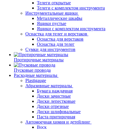
Телеги открытые
Телеги с комплектом инструмента
Инструментальные ящики
Металлические шкафы
Ящики пустые
Ящики с комплектом инструмента
Оснастка для телег и верстаков
Оснастка для верстаков
Оснастка для телег
Сумки для инструментов
Протирочные материалы
Пусковые провода
Расходные материалы
Plastigauge
Абразивные материалы
Бумага наждачная
Диски зачистные
Диски лепестковые
Диски отрезные
Диски шлифовальные
Паста притирочная
Автомоечная химия и детейлинг
Воск