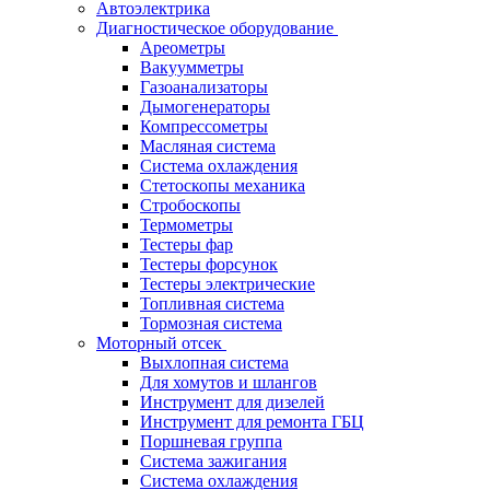
Автоэлектрика
Диагностическое оборудование
Ареометры
Вакуумметры
Газоанализаторы
Дымогенераторы
Компрессометры
Масляная система
Система охлаждения
Стетоскопы механика
Стробоскопы
Термометры
Тестеры фар
Тестеры форсунок
Тестеры электрические
Топливная система
Тормозная система
Моторный отсек
Выхлопная система
Для хомутов и шлангов
Инструмент для дизелей
Инструмент для ремонта ГБЦ
Поршневая группа
Система зажигания
Система охлаждения