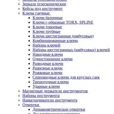
Зеркала телескопические
Кейсы под инструмент
Ключи гаечные
Ключи балонные
Ключи г-образные TORX, SPLINE
Ключи торцевые
Ключи трубные
Ключи шестигранные (имбусовые)
Комбинированные ключи
Наборы ключей
Наборы шестигранных (имбусовых) ключей
Накидные ключи
Односторонние ключи
Разводные ключи
Разрезные ключи
Рожковые ключи
Серповидные ключи для круглых гаек
Трещоточные ключи
Ударные ключи
Магнитные держатели инструментов
Наборы инструмента
Намагничиватели инструмента
Отвертки
Динамометрические отвертки
Диэлектрические отвертки