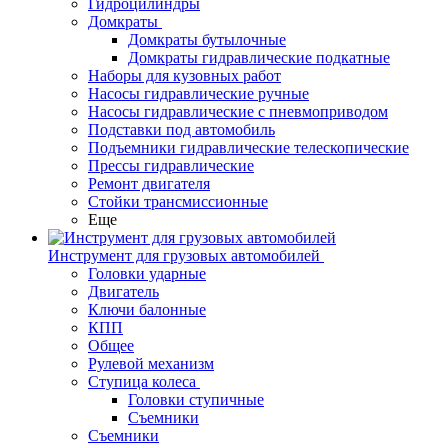
Гидроцилиндры
Домкраты
Домкраты бутылочные
Домкраты гидравлические подкатные
Наборы для кузовных работ
Насосы гидравлические ручные
Насосы гидравлические с пневмоприводом
Подставки под автомобиль
Подъемники гидравлические телескопические
Прессы гидравлические
Ремонт двигателя
Стойки трансмиссионные
Еще
Инструмент для грузовых автомобилей
Головки ударные
Двигатель
Ключи балонные
КПП
Общее
Рулевой механизм
Ступица колеса
Головки ступичные
Съемники
Съемники