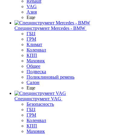
Renault
VAG
Азия
Еще
Специнструмент Mercedes - BMW
ГБЦ
ГРМ
Климат
Коленвал
КПП
Маховик
Общее
Подвеска
Поликлиновый ремень
Салон
Еще
Специнструмент VAG
Безопасность
ГБЦ
ГРМ
Коленвал
КПП
Маховик