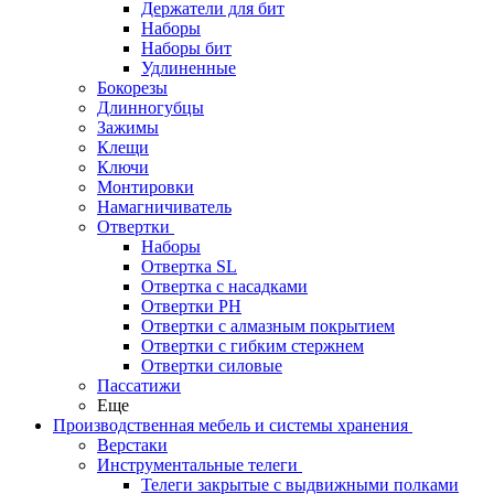
Держатели для бит
Наборы
Наборы бит
Удлиненные
Бокорезы
Длинногубцы
Зажимы
Клещи
Ключи
Монтировки
Намагничиватель
Отвертки
Наборы
Отвертка SL
Отвертка с насадками
Отвертки PH
Отвертки с алмазным покрытием
Отвертки с гибким стержнем
Отвертки силовые
Пассатижи
Еще
Производственная мебель и системы хранения
Верстаки
Инструментальные телеги
Телеги закрытые с выдвижными полками