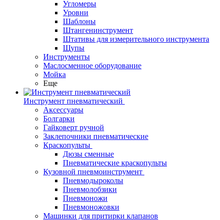
Угломеры
Уровни
Шаблоны
Штангенинструмент
Штативы для измерительного инструмента
Щупы
Инструменты
Маслосменное оборудование
Мойка
Еще
Инструмент пневматический
Аксессуары
Болгарки
Гайковерт ручной
Заклепочники пневматические
Краскопульты
Дюзы сменные
Пневматические краскопульты
Кузовной пневмоинструмент
Пневмодыроколы
Пневмолобзики
Пневмоножи
Пневмоножовки
Машинки для притирки клапанов