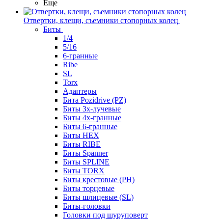
Еще
Отвертки, клещи, съемники стопорных колец
Биты
1/4
5/16
6-гранные
Ribe
SL
Torx
Адаптеры
Бита Pozidrive (PZ)
Биты 3х-лучевые
Биты 4х-гранные
Биты 6-гранные
Биты HEX
Биты RIBE
Биты Spanner
Биты SPLINE
Биты TORX
Биты крестовые (PH)
Биты торцевые
Биты шлицевые (SL)
Биты-головки
Головки под шуруповерт