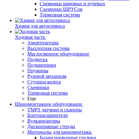
Съемники шаровых и рулевых
Съемники ШРУСов
Тормозная система
Химия для автосервиса
Ходовая часть
Амортизаторы
Выхлопная система
Маслосменное оборудование
Подвеска
Подшипники
Пружины
Рулевой механизм
Ступица колеса
Съемники
Тормозная система
Еще
Шиномонтажное оборудование
TMPS датчики и сканеры
Борторасширители
Вулканизаторы
Дископравные стенды
Материалы для шиномонтажа
Балансировочные грузики