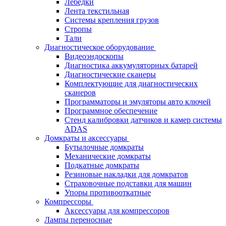
Лебёдки
Лента текстильная
Системы крепления грузов
Стропы
Тали
Диагностическое оборудование
Видеоэндоскопы
Диагностика аккумуляторных батарей
Диагностические сканеры
Комплектующие для диагностических
сканеров
Программаторы и эмуляторы авто ключей
Программное обеспечение
Стенд калибровки датчиков и камер системы
ADAS
Домкраты и аксессуары
Бутылочные домкраты
Механические домкраты
Подкатные домкраты
Резиновые накладки для домкратов
Страховочные подставки для машин
Упоры противооткатные
Компрессоры
Аксессуары для компрессоров
Лампы переносные