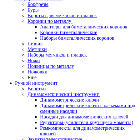
Борфрезы
Буры
Воротки для метчиков и плашек
Коронки по металлу
Адаптеры для биметаллических коронок
Коронки биметаллические
Наборы биметаллических коронок
Лезвия
Метчики
Наборы метчиков и плашек
Ножи
Ножницы по металлу
Ножовки
Еще
Ручной инструмент
Воротки
Динамометрический инструмент
Динамометрические ключи
Динамометрические ключи с разъемами под
сменные насадки
Насадки для динамометрических ключей
Редукторы (усилители крутящего момента)
Ремкомплекты для динамометрических
ключей
Захваты телескопические