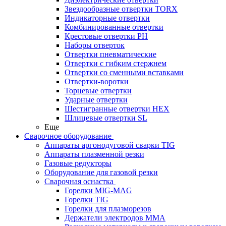
Звездообразные отвертки TORX
Индикаторные отвертки
Комбинированные отвертки
Крестовые отвертки PH
Наборы отверток
Отвертки пневматические
Отвертки с гибким стержнем
Отвертки со сменными вставками
Отвертки-воротки
Торцевые отвертки
Ударные отвертки
Шестигранные отвертки HEX
Шлицевые отвертки SL
Еще
Сварочное оборудование
Аппараты аргонодуговой сварки TIG
Аппараты плазменной резки
Газовые редукторы
Оборудование для газовой резки
Сварочная оснастка
Горелки MIG-MAG
Горелки TIG
Горелки для плазморезов
Держатели электродов ММА