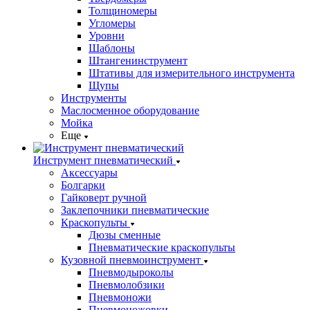
Толщиномеры
Угломеры
Уровни
Шаблоны
Штангенинструмент
Штативы для измерительного инструмента
Щупы
Инструменты
Маслосменное оборудование
Мойка
Еще
Инструмент пневматический
Аксессуары
Болгарки
Гайковерт ручной
Заклепочники пневматические
Краскопульты
Дюзы сменные
Пневматические краскопульты
Кузовной пневмоинструмент
Пневмодыроколы
Пневмолобзики
Пневмоножи
Пневмоножовки