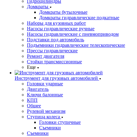
Гидроцилиндры
Домкраты
Домкраты бутылочные
Домкраты гидравлические подкатные
Наборы для кузовных работ
Насосы гидравлические ручные
Насосы гидравлические с пневмоприводом
Подставки под автомобиль
Подъемники гидравлические телескопические
Прессы гидравлические
Ремонт двигателя
Стойки трансмиссионные
Еще
Инструмент для грузовых автомобилей
Головки ударные
Двигатель
Ключи балонные
КПП
Общее
Рулевой механизм
Ступица колеса
Головки ступичные
Съемники
Съемники