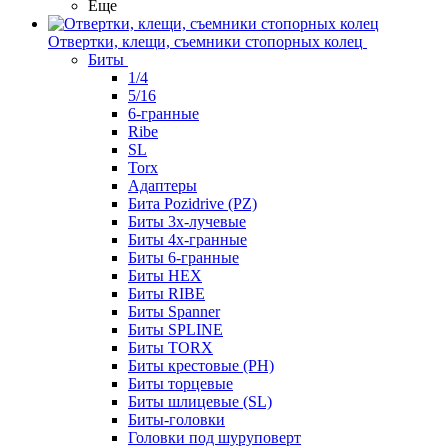
Еще
Отвертки, клещи, съемники стопорных колец
Биты
1/4
5/16
6-гранные
Ribe
SL
Torx
Адаптеры
Бита Pozidrive (PZ)
Биты 3х-лучевые
Биты 4х-гранные
Биты 6-гранные
Биты HEX
Биты RIBE
Биты Spanner
Биты SPLINE
Биты TORX
Биты крестовые (PH)
Биты торцевые
Биты шлицевые (SL)
Биты-головки
Головки под шуруповерт