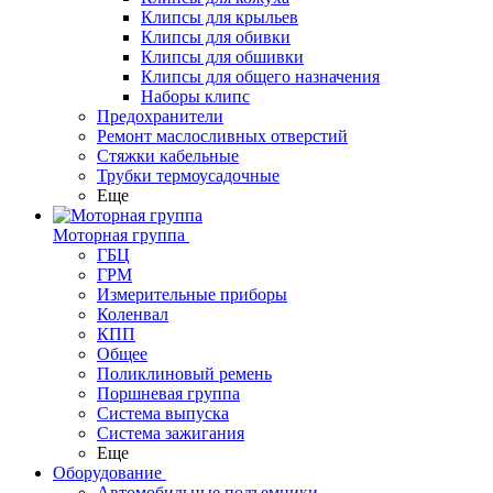
Клипсы для крыльев
Клипсы для обивки
Клипсы для обшивки
Клипсы для общего назначения
Наборы клипс
Предохранители
Ремонт маслосливных отверстий
Стяжки кабельные
Трубки термоусадочные
Еще
Моторная группа
ГБЦ
ГРМ
Измерительные приборы
Коленвал
КПП
Общее
Поликлиновый ремень
Поршневая группа
Система выпуска
Система зажигания
Еще
Оборудование
Автомобильные подъемники