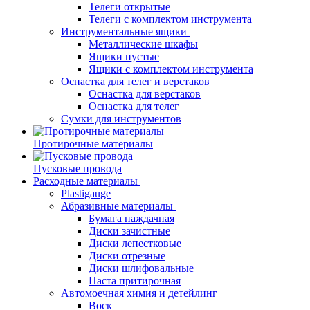
Телеги открытые
Телеги с комплектом инструмента
Инструментальные ящики
Металлические шкафы
Ящики пустые
Ящики с комплектом инструмента
Оснастка для телег и верстаков
Оснастка для верстаков
Оснастка для телег
Сумки для инструментов
Протирочные материалы
Пусковые провода
Расходные материалы
Plastigauge
Абразивные материалы
Бумага наждачная
Диски зачистные
Диски лепестковые
Диски отрезные
Диски шлифовальные
Паста притирочная
Автомоечная химия и детейлинг
Воск