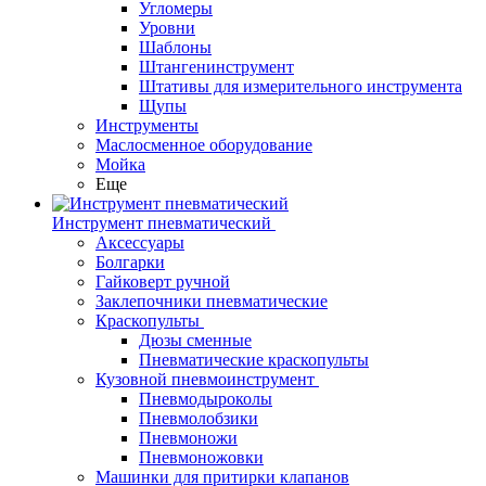
Угломеры
Уровни
Шаблоны
Штангенинструмент
Штативы для измерительного инструмента
Щупы
Инструменты
Маслосменное оборудование
Мойка
Еще
Инструмент пневматический
Аксессуары
Болгарки
Гайковерт ручной
Заклепочники пневматические
Краскопульты
Дюзы сменные
Пневматические краскопульты
Кузовной пневмоинструмент
Пневмодыроколы
Пневмолобзики
Пневмоножи
Пневмоножовки
Машинки для притирки клапанов