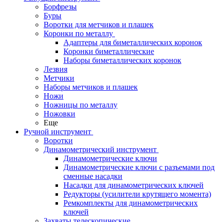
Борфрезы
Буры
Воротки для метчиков и плашек
Коронки по металлу
Адаптеры для биметаллических коронок
Коронки биметаллические
Наборы биметаллических коронок
Лезвия
Метчики
Наборы метчиков и плашек
Ножи
Ножницы по металлу
Ножовки
Еще
Ручной инструмент
Воротки
Динамометрический инструмент
Динамометрические ключи
Динамометрические ключи с разъемами под
сменные насадки
Насадки для динамометрических ключей
Редукторы (усилители крутящего момента)
Ремкомплекты для динамометрических
ключей
Захваты телескопические