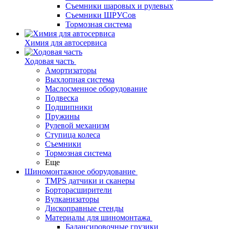
Съемники шаровых и рулевых
Съемники ШРУСов
Тормозная система
Химия для автосервиса
Ходовая часть
Амортизаторы
Выхлопная система
Маслосменное оборудование
Подвеска
Подшипники
Пружины
Рулевой механизм
Ступица колеса
Съемники
Тормозная система
Еще
Шиномонтажное оборудование
TMPS датчики и сканеры
Борторасширители
Вулканизаторы
Дископравные стенды
Материалы для шиномонтажа
Балансировочные грузики