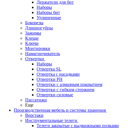
Держатели для бит
Наборы
Наборы бит
Удлиненные
Бокорезы
Длинногубцы
Зажимы
Клещи
Ключи
Монтировки
Намагничиватель
Отвертки
Наборы
Отвертка SL
Отвертка с насадками
Отвертки PH
Отвертки с алмазным покрытием
Отвертки с гибким стержнем
Отвертки силовые
Пассатижи
Еще
Производственная мебель и системы хранения
Верстаки
Инструментальные телеги
Телеги закрытые с выдвижными полками