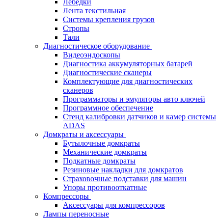
Лебёдки
Лента текстильная
Системы крепления грузов
Стропы
Тали
Диагностическое оборудование
Видеоэндоскопы
Диагностика аккумуляторных батарей
Диагностические сканеры
Комплектующие для диагностических
сканеров
Программаторы и эмуляторы авто ключей
Программное обеспечение
Стенд калибровки датчиков и камер системы
ADAS
Домкраты и аксессуары
Бутылочные домкраты
Механические домкраты
Подкатные домкраты
Резиновые накладки для домкратов
Страховочные подставки для машин
Упоры противооткатные
Компрессоры
Аксессуары для компрессоров
Лампы переносные