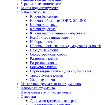
Зеркала телескопические
Кейсы под инструмент
Ключи гаечные
Ключи балонные
Ключи г-образные TORX, SPLINE
Ключи торцевые
Ключи трубные
Ключи шестигранные (имбусовые)
Комбинированные ключи
Наборы ключей
Наборы шестигранных (имбусовых) ключей
Накидные ключи
Односторонние ключи
Разводные ключи
Разрезные ключи
Рожковые ключи
Серповидные ключи для круглых гаек
Трещоточные ключи
Ударные ключи
Магнитные держатели инструментов
Наборы инструмента
Намагничиватели инструмента
Отвертки
Динамометрические отвертки
Диэлектрические отвертки