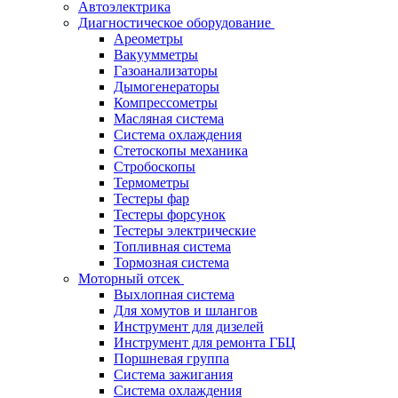
Автоэлектрика
Диагностическое оборудование
Ареометры
Вакуумметры
Газоанализаторы
Дымогенераторы
Компрессометры
Масляная система
Система охлаждения
Стетоскопы механика
Стробоскопы
Термометры
Тестеры фар
Тестеры форсунок
Тестеры электрические
Топливная система
Тормозная система
Моторный отсек
Выхлопная система
Для хомутов и шлангов
Инструмент для дизелей
Инструмент для ремонта ГБЦ
Поршневая группа
Система зажигания
Система охлаждения