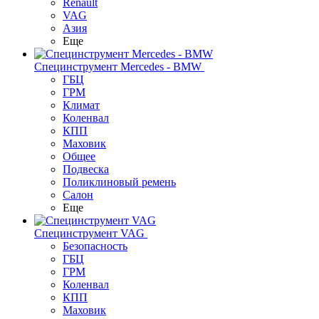
Renault
VAG
Азия
Еще
Специнструмент Mercedes - BMW
ГБЦ
ГРМ
Климат
Коленвал
КПП
Маховик
Общее
Подвеска
Поликлиновый ремень
Салон
Еще
Специнструмент VAG
Безопасность
ГБЦ
ГРМ
Коленвал
КПП
Маховик