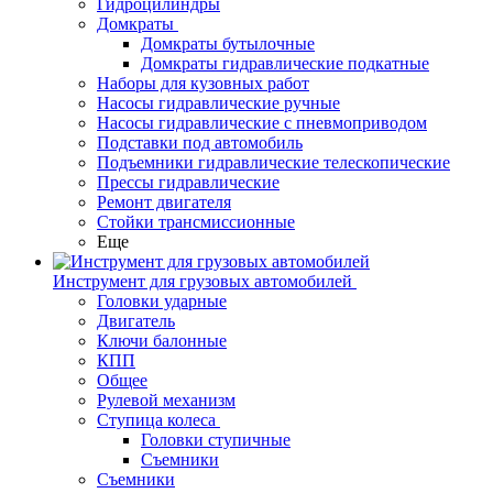
Гидроцилиндры
Домкраты
Домкраты бутылочные
Домкраты гидравлические подкатные
Наборы для кузовных работ
Насосы гидравлические ручные
Насосы гидравлические с пневмоприводом
Подставки под автомобиль
Подъемники гидравлические телескопические
Прессы гидравлические
Ремонт двигателя
Стойки трансмиссионные
Еще
Инструмент для грузовых автомобилей
Головки ударные
Двигатель
Ключи балонные
КПП
Общее
Рулевой механизм
Ступица колеса
Головки ступичные
Съемники
Съемники