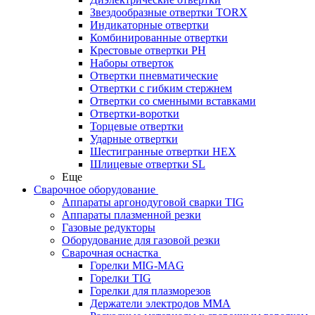
Звездообразные отвертки TORX
Индикаторные отвертки
Комбинированные отвертки
Крестовые отвертки PH
Наборы отверток
Отвертки пневматические
Отвертки с гибким стержнем
Отвертки со сменными вставками
Отвертки-воротки
Торцевые отвертки
Ударные отвертки
Шестигранные отвертки HEX
Шлицевые отвертки SL
Еще
Сварочное оборудование
Аппараты аргонодуговой сварки TIG
Аппараты плазменной резки
Газовые редукторы
Оборудование для газовой резки
Сварочная оснастка
Горелки MIG-MAG
Горелки TIG
Горелки для плазморезов
Держатели электродов ММА