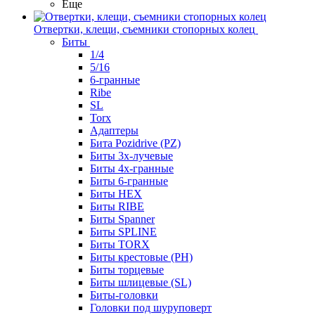
Еще
Отвертки, клещи, съемники стопорных колец
Биты
1/4
5/16
6-гранные
Ribe
SL
Torx
Адаптеры
Бита Pozidrive (PZ)
Биты 3х-лучевые
Биты 4х-гранные
Биты 6-гранные
Биты HEX
Биты RIBE
Биты Spanner
Биты SPLINE
Биты TORX
Биты крестовые (PH)
Биты торцевые
Биты шлицевые (SL)
Биты-головки
Головки под шуруповерт