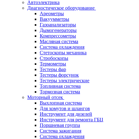
Автоэлектрика
Диагностическое оборудование
Ареометры
Вакуумметры
Газоанализаторы
Дымогенераторы
Компрессометры
Масляная система
Система охлаждения
Стетоскопы механика
Стробоскопы
Термометры
Тестеры фар
Тестеры форсунок
Тестеры электрические
Топливная система
Тормозная система
Моторный отсек
Выхлопная система
Для хомутов и шлангов
Инструмент для дизелей
Инструмент для ремонта ГБЦ
Поршневая группа
Система зажигания
Система охлаждения