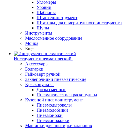
Угломеры
Уровни
Шаблоны
Штангенинструмент
Штативы для измерительного инструмента
Щупы
Инструменты
Маслосменное оборудование
Мойка
Еще
Инструмент пневматический
Аксессуары
Болгарки
Гайковерт ручной
Заклепочники пневматические
Краскопульты
Дюзы сменные
Пневматические краскопульты
Кузовной пневмоинструмент
Пневмодыроколы
Пневмолобзики
Пневмоножи
Пневмоножовки
Машинки для притирки клапанов