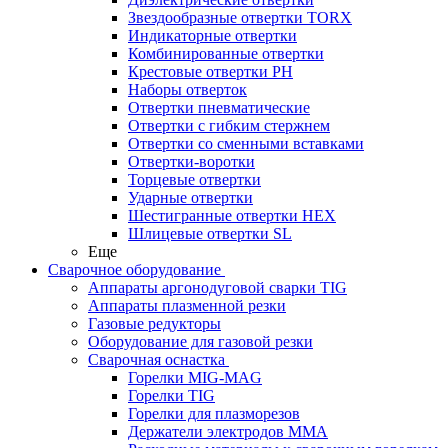
Звездообразные отвертки TORX
Индикаторные отвертки
Комбинированные отвертки
Крестовые отвертки PH
Наборы отверток
Отвертки пневматические
Отвертки с гибким стержнем
Отвертки со сменными вставками
Отвертки-воротки
Торцевые отвертки
Ударные отвертки
Шестигранные отвертки HEX
Шлицевые отвертки SL
Еще
Сварочное оборудование
Аппараты аргонодуговой сварки TIG
Аппараты плазменной резки
Газовые редукторы
Оборудование для газовой резки
Сварочная оснастка
Горелки MIG-MAG
Горелки TIG
Горелки для плазморезов
Держатели электродов ММА