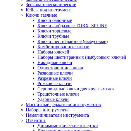
Зеркала телескопические
Кейсы под инструмент
Ключи гаечные
Ключи балонные
Ключи г-образные TORX, SPLINE
Ключи торцевые
Ключи трубные
Ключи шестигранные (имбусовые)
Комбинированные ключи
Наборы ключей
Наборы шестигранных (имбусовых) ключей
Накидные ключи
Односторонние ключи
Разводные ключи
Разрезные ключи
Рожковые ключи
Серповидные ключи для круглых гаек
Трещоточные ключи
Ударные ключи
Магнитные держатели инструментов
Наборы инструмента
Намагничиватели инструмента
Отвертки
Динамометрические отвертки
Диэлектрические отвертки