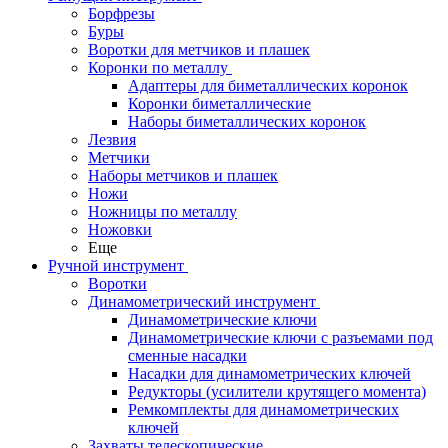
Борфрезы
Буры
Воротки для метчиков и плашек
Коронки по металлу
Адаптеры для биметаллических коронок
Коронки биметаллические
Наборы биметаллических коронок
Лезвия
Метчики
Наборы метчиков и плашек
Ножи
Ножницы по металлу
Ножовки
Еще
Ручной инструмент
Воротки
Динамометрический инструмент
Динамометрические ключи
Динамометрические ключи с разъемами под
сменные насадки
Насадки для динамометрических ключей
Редукторы (усилители крутящего момента)
Ремкомплекты для динамометрических
ключей
Захваты телескопические