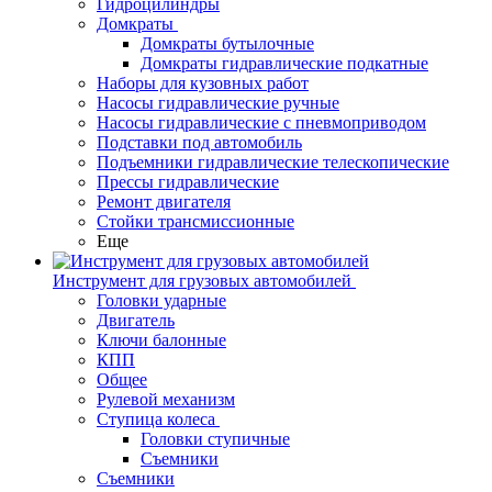
Гидроцилиндры
Домкраты
Домкраты бутылочные
Домкраты гидравлические подкатные
Наборы для кузовных работ
Насосы гидравлические ручные
Насосы гидравлические с пневмоприводом
Подставки под автомобиль
Подъемники гидравлические телескопические
Прессы гидравлические
Ремонт двигателя
Стойки трансмиссионные
Еще
Инструмент для грузовых автомобилей
Головки ударные
Двигатель
Ключи балонные
КПП
Общее
Рулевой механизм
Ступица колеса
Головки ступичные
Съемники
Съемники