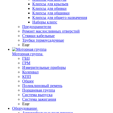
Клипсы для крыльев
Клипсы для обивки
Клипсы для обшивки
Клипсы для общего назначения
Наборы клипс
Предохранители
Ремонт маслосливных отверстий
Стяжки кабельные
Трубки термоусадочные
Еще
Моторная группа
ГБЦ
ГРМ
Измерительные приборы
Коленвал
КПП
Общее
Поликлиновый ремень
Поршневая группа
Система выпуска
Система зажигания
Еще
Оборудование
Автомобильные подъемники