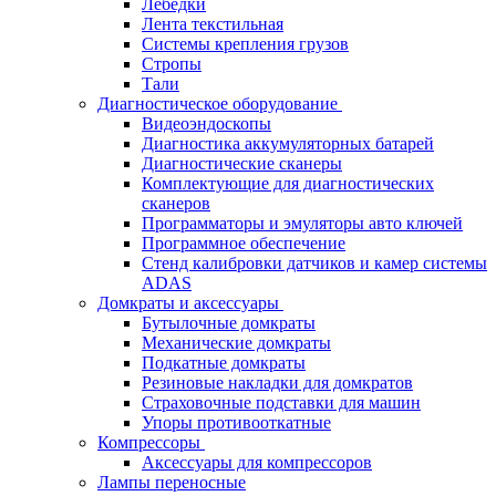
Лебёдки
Лента текстильная
Системы крепления грузов
Стропы
Тали
Диагностическое оборудование
Видеоэндоскопы
Диагностика аккумуляторных батарей
Диагностические сканеры
Комплектующие для диагностических
сканеров
Программаторы и эмуляторы авто ключей
Программное обеспечение
Стенд калибровки датчиков и камер системы
ADAS
Домкраты и аксессуары
Бутылочные домкраты
Механические домкраты
Подкатные домкраты
Резиновые накладки для домкратов
Страховочные подставки для машин
Упоры противооткатные
Компрессоры
Аксессуары для компрессоров
Лампы переносные