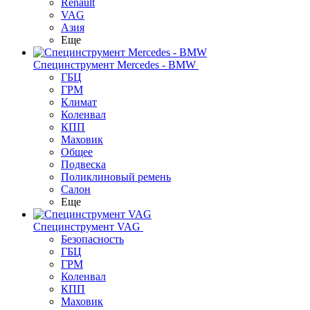
Renault
VAG
Азия
Еще
Специнструмент Mercedes - BMW
ГБЦ
ГРМ
Климат
Коленвал
КПП
Маховик
Общее
Подвеска
Поликлиновый ремень
Салон
Еще
Специнструмент VAG
Безопасность
ГБЦ
ГРМ
Коленвал
КПП
Маховик