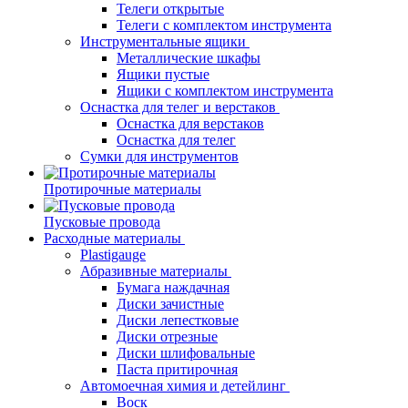
Телеги открытые
Телеги с комплектом инструмента
Инструментальные ящики
Металлические шкафы
Ящики пустые
Ящики с комплектом инструмента
Оснастка для телег и верстаков
Оснастка для верстаков
Оснастка для телег
Сумки для инструментов
Протирочные материалы
Пусковые провода
Расходные материалы
Plastigauge
Абразивные материалы
Бумага наждачная
Диски зачистные
Диски лепестковые
Диски отрезные
Диски шлифовальные
Паста притирочная
Автомоечная химия и детейлинг
Воск