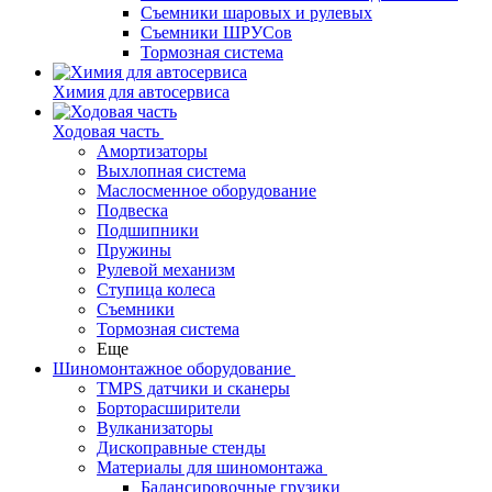
Съемники шаровых и рулевых
Съемники ШРУСов
Тормозная система
Химия для автосервиса
Ходовая часть
Амортизаторы
Выхлопная система
Маслосменное оборудование
Подвеска
Подшипники
Пружины
Рулевой механизм
Ступица колеса
Съемники
Тормозная система
Еще
Шиномонтажное оборудование
TMPS датчики и сканеры
Борторасширители
Вулканизаторы
Дископравные стенды
Материалы для шиномонтажа
Балансировочные грузики