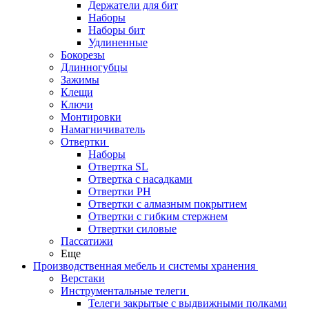
Держатели для бит
Наборы
Наборы бит
Удлиненные
Бокорезы
Длинногубцы
Зажимы
Клещи
Ключи
Монтировки
Намагничиватель
Отвертки
Наборы
Отвертка SL
Отвертка с насадками
Отвертки PH
Отвертки с алмазным покрытием
Отвертки с гибким стержнем
Отвертки силовые
Пассатижи
Еще
Производственная мебель и системы хранения
Верстаки
Инструментальные телеги
Телеги закрытые с выдвижными полками