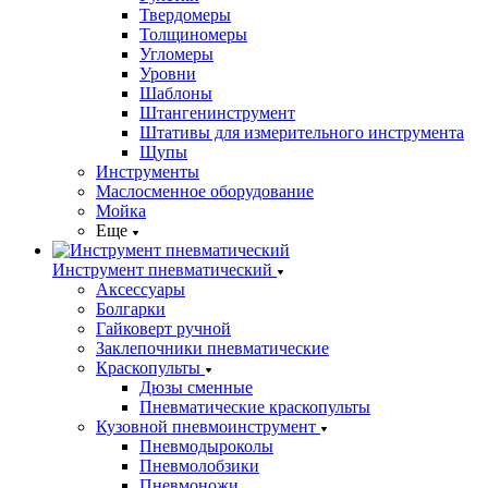
Твердомеры
Толщиномеры
Угломеры
Уровни
Шаблоны
Штангенинструмент
Штативы для измерительного инструмента
Щупы
Инструменты
Маслосменное оборудование
Мойка
Еще
Инструмент пневматический
Аксессуары
Болгарки
Гайковерт ручной
Заклепочники пневматические
Краскопульты
Дюзы сменные
Пневматические краскопульты
Кузовной пневмоинструмент
Пневмодыроколы
Пневмолобзики
Пневмоножи