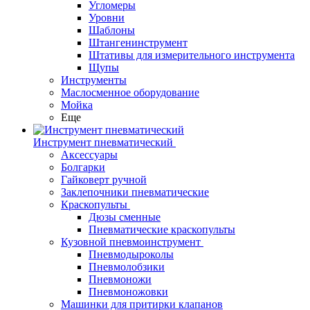
Угломеры
Уровни
Шаблоны
Штангенинструмент
Штативы для измерительного инструмента
Щупы
Инструменты
Маслосменное оборудование
Мойка
Еще
Инструмент пневматический
Аксессуары
Болгарки
Гайковерт ручной
Заклепочники пневматические
Краскопульты
Дюзы сменные
Пневматические краскопульты
Кузовной пневмоинструмент
Пневмодыроколы
Пневмолобзики
Пневмоножи
Пневмоножовки
Машинки для притирки клапанов