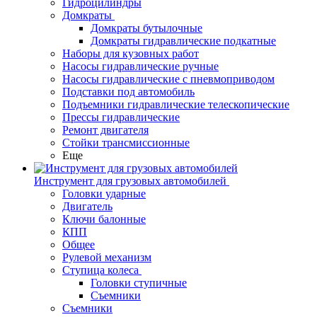
Гидроцилиндры
Домкраты
Домкраты бутылочные
Домкраты гидравлические подкатные
Наборы для кузовных работ
Насосы гидравлические ручные
Насосы гидравлические с пневмоприводом
Подставки под автомобиль
Подъемники гидравлические телескопические
Прессы гидравлические
Ремонт двигателя
Стойки трансмиссионные
Еще
Инструмент для грузовых автомобилей
Головки ударные
Двигатель
Ключи балонные
КПП
Общее
Рулевой механизм
Ступица колеса
Головки ступичные
Съемники
Съемники