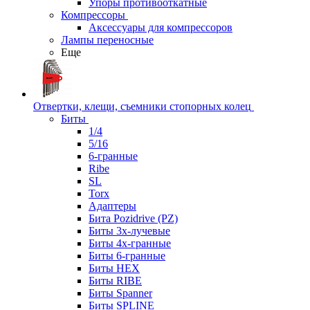
Упоры противооткатные
Компрессоры
Аксессуары для компрессоров
Лампы переносные
Еще
Отвертки, клещи, съемники стопорных колец
Биты
1/4
5/16
6-гранные
Ribe
SL
Torx
Адаптеры
Бита Pozidrive (PZ)
Биты 3х-лучевые
Биты 4х-гранные
Биты 6-гранные
Биты HEX
Биты RIBE
Биты Spanner
Биты SPLINE