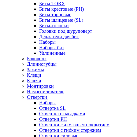
Биты TORX
Биты крестовые (PH)
Биты торцевые
Биты шлицевые (SL)
Биты-головки
Головки под шуруповерт
Держатели для бит
Наборы
Наборы бит
Удлиненные
Бокорезы
Длинногубцы
Зажимы
Клещи
Ключи
Монтировки
Намагничиватель
Отвертки
Наборы
Отвертка SL
Отвертка с насадками
Отвертки PH
Отвертки с алмазным покрытием
Отвертки с гибким стержнем
Отвертки силовые