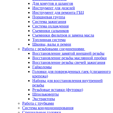
Для хомутов и шлангов
Инструмент для дизелей
Инструмент для ремонта ГБЦ
Поршневая группа
Система зажигания
Система охлаждения
Съемники сальников
Съемники фильтров и замена масла
Топливная система
Шкивы, валы и ремни
Работа с резьбовыми соединениями
Восстановление замятой внешней резьбы
Восстановление резьбы маслянной пробки
Восстановление резьбы свечей зажигания
Гайколомы
Головки для поврежденных гаек (слизанного
крепежа)
Наборы для восстановления внутренней
резьбы
Резьбовые вставки (футорки)
Шпильковерты
Экстракторы
Работа с трубками
Система кондиционирования
Специальные головки