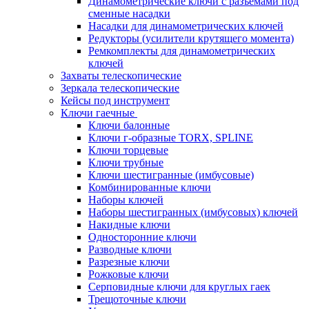
Динамометрические ключи с разъемами под
сменные насадки
Насадки для динамометрических ключей
Редукторы (усилители крутящего момента)
Ремкомплекты для динамометрических
ключей
Захваты телескопические
Зеркала телескопические
Кейсы под инструмент
Ключи гаечные
Ключи балонные
Ключи г-образные TORX, SPLINE
Ключи торцевые
Ключи трубные
Ключи шестигранные (имбусовые)
Комбинированные ключи
Наборы ключей
Наборы шестигранных (имбусовых) ключей
Накидные ключи
Односторонние ключи
Разводные ключи
Разрезные ключи
Рожковые ключи
Серповидные ключи для круглых гаек
Трещоточные ключи