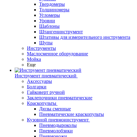
Твердомеры
Толщиномеры
Угломеры
Уровни
Шаблоны
Штангенинструмент
Штативы для измерительного инструмента
Щупы
Инструменты
Маслосменное оборудование
Мойка
Еще
Инструмент пневматический
Аксессуары
Болгарки
Гайковерт ручной
Заклепочники пневматические
Краскопульты
Дюзы сменные
Пневматические краскопульты
Кузовной пневмоинструмент
Пневмодыроколы
Пневмолобзики
Пневмоножи