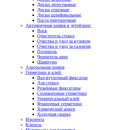
Диски лепестковые
Диски отрезные
Диски шлифовальные
Паста притирочная
Автомоечная химия и детейлинг
Воск
Очиститель стекол
Очистка и уход за кузовом
Очистка и уход за салоном
Полироль
Чернитель шин
Шампуни
Аэрозольная химия
Герметики и клей
Вал-втулочный фиксатор
Для стекол
Резьбовые фиксаторы
Силиконовые герметики
Универсальный клей
Фланцевые герметики
Химический анкер
Холодная сварка
Изолента
Клипсы
Материалы для разметки