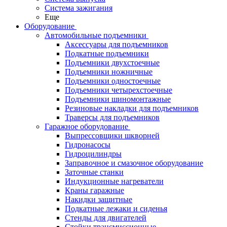
Система зажигания
Еще
Оборудование
Автомобильные подъемники
Аксессуары для подъемников
Подкатные подъемники
Подъемники двухстоечные
Подъемники ножничные
Подъемники одностоечные
Подъемники четырехстоечные
Подъемники шиномонтажные
Резиновые накладки для подъемников
Траверсы для подъемников
Гаражное оборудование
Выпрессовщики шкворней
Гидронасосы
Гидроцилиндры
Заправочное и смазочное оборудование
Заточные станки
Индукционные нагреватели
Краны гаражные
Накидки защитные
Подкатные лежаки и сиденья
Стенды для двигателей
Стойки трансмиссионные