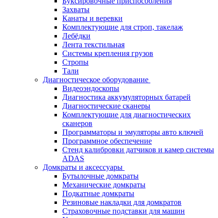
Буксировочные приспособления
Захваты
Канаты и веревки
Комплектующие для строп, такелаж
Лебёдки
Лента текстильная
Системы крепления грузов
Стропы
Тали
Диагностическое оборудование
Видеоэндоскопы
Диагностика аккумуляторных батарей
Диагностические сканеры
Комплектующие для диагностических
сканеров
Программаторы и эмуляторы авто ключей
Программное обеспечение
Стенд калибровки датчиков и камер системы
ADAS
Домкраты и аксессуары
Бутылочные домкраты
Механические домкраты
Подкатные домкраты
Резиновые накладки для домкратов
Страховочные подставки для машин