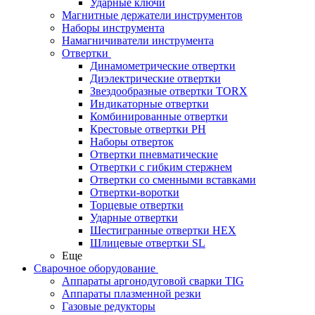
Ударные ключи
Магнитные держатели инструментов
Наборы инструмента
Намагничиватели инструмента
Отвертки
Динамометрические отвертки
Диэлектрические отвертки
Звездообразные отвертки TORX
Индикаторные отвертки
Комбинированные отвертки
Крестовые отвертки PH
Наборы отверток
Отвертки пневматические
Отвертки с гибким стержнем
Отвертки со сменными вставками
Отвертки-воротки
Торцевые отвертки
Ударные отвертки
Шестигранные отвертки HEX
Шлицевые отвертки SL
Еще
Сварочное оборудование
Аппараты аргонодуговой сварки TIG
Аппараты плазменной резки
Газовые редукторы