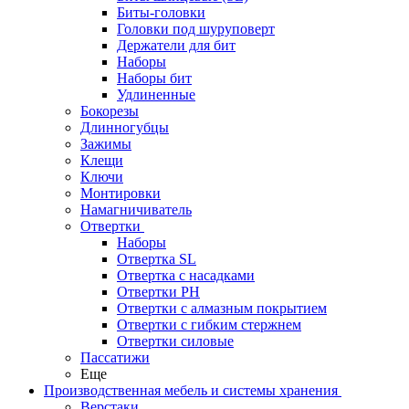
Биты-головки
Головки под шуруповерт
Держатели для бит
Наборы
Наборы бит
Удлиненные
Бокорезы
Длинногубцы
Зажимы
Клещи
Ключи
Монтировки
Намагничиватель
Отвертки
Наборы
Отвертка SL
Отвертка с насадками
Отвертки PH
Отвертки с алмазным покрытием
Отвертки с гибким стержнем
Отвертки силовые
Пассатижи
Еще
Производственная мебель и системы хранения
Верстаки