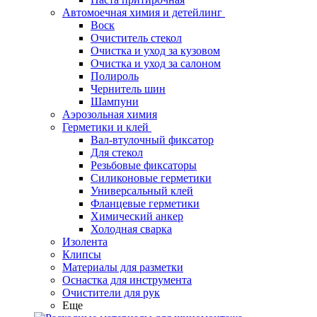
Автомоечная химия и детейлинг
Воск
Очиститель стекол
Очистка и уход за кузовом
Очистка и уход за салоном
Полироль
Чернитель шин
Шампуни
Аэрозольная химия
Герметики и клей
Вал-втулочный фиксатор
Для стекол
Резьбовые фиксаторы
Силиконовые герметики
Универсальный клей
Фланцевые герметики
Химический анкер
Холодная сварка
Изолента
Клипсы
Материалы для разметки
Оснастка для инструмента
Очистители для рук
Еще