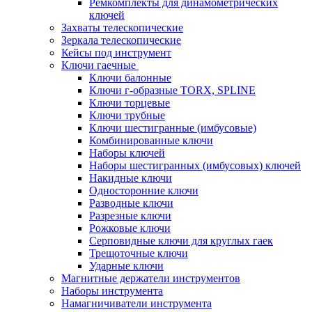
Ремкомплекты для динамометрических
ключей
Захваты телескопические
Зеркала телескопические
Кейсы под инструмент
Ключи гаечные
Ключи балонные
Ключи г-образные TORX, SPLINE
Ключи торцевые
Ключи трубные
Ключи шестигранные (имбусовые)
Комбинированные ключи
Наборы ключей
Наборы шестигранных (имбусовых) ключей
Накидные ключи
Односторонние ключи
Разводные ключи
Разрезные ключи
Рожковые ключи
Серповидные ключи для круглых гаек
Трещоточные ключи
Ударные ключи
Магнитные держатели инструментов
Наборы инструмента
Намагничиватели инструмента