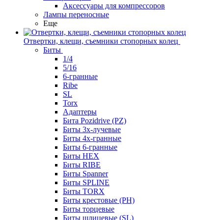
Аксессуары для компрессоров
Лампы переносные
Еще
Отвертки, клещи, съемники стопорных колец
Биты
1/4
5/16
6-гранные
Ribe
SL
Torx
Адаптеры
Бита Pozidrive (PZ)
Биты 3х-лучевые
Биты 4х-гранные
Биты 6-гранные
Биты HEX
Биты RIBE
Биты Spanner
Биты SPLINE
Биты TORX
Биты крестовые (PH)
Биты торцевые
Биты шлицевые (SL)