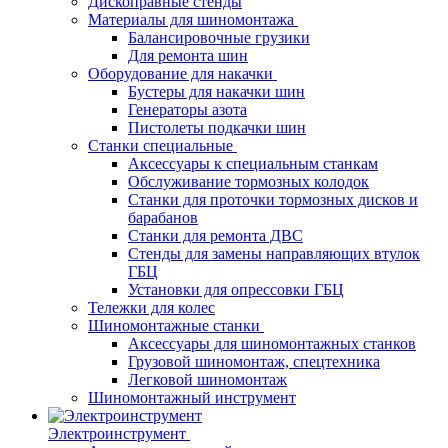
Дископравные стенды
Материалы для шиномонтажа
Балансировочные грузики
Для ремонта шин
Оборудование для накачки
Бустеры для накачки шин
Генераторы азота
Пистолеты подкачки шин
Станки специальные
Аксессуары к специальным станкам
Обслуживание тормозных колодок
Станки для проточки тормозных дисков и
барабанов
Станки для ремонта ДВС
Стенды для замены направляющих втулок
ГБЦ
Установки для опрессовки ГБЦ
Тележки для колес
Шиномонтажные станки
Аксессуары для шиномонтажных станков
Грузовой шиномонтаж, спецтехника
Легковой шиномонтаж
Шиномонтажный инструмент
Электроинструмент