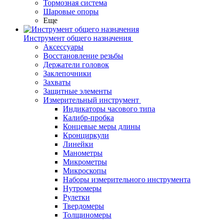
Тормозная система
Шаровые опоры
Еще
Инструмент общего назначения
Аксессуары
Восстановление резьбы
Держатели головок
Заклепочники
Захваты
Защитные элементы
Измерительный инструмент
Индикаторы часового типа
Калибр-пробка
Концевые меры длины
Кронциркули
Линейки
Манометры
Микрометры
Микроскопы
Наборы измерительного инструмента
Нутромеры
Рулетки
Твердомеры
Толщиномеры