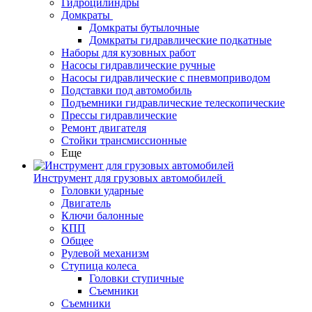
Гидроцилиндры
Домкраты
Домкраты бутылочные
Домкраты гидравлические подкатные
Наборы для кузовных работ
Насосы гидравлические ручные
Насосы гидравлические с пневмоприводом
Подставки под автомобиль
Подъемники гидравлические телескопические
Прессы гидравлические
Ремонт двигателя
Стойки трансмиссионные
Еще
Инструмент для грузовых автомобилей
Головки ударные
Двигатель
Ключи балонные
КПП
Общее
Рулевой механизм
Ступица колеса
Головки ступичные
Съемники
Съемники