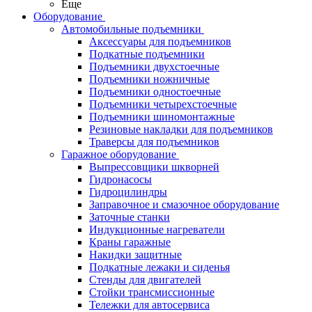
Еще
Оборудование
Автомобильные подъемники
Аксессуары для подъемников
Подкатные подъемники
Подъемники двухстоечные
Подъемники ножничные
Подъемники одностоечные
Подъемники четырехстоечные
Подъемники шиномонтажные
Резиновые накладки для подъемников
Траверсы для подъемников
Гаражное оборудование
Выпрессовщики шкворней
Гидронасосы
Гидроцилиндры
Заправочное и смазочное оборудование
Заточные станки
Индукционные нагреватели
Краны гаражные
Накидки защитные
Подкатные лежаки и сиденья
Стенды для двигателей
Стойки трансмиссионные
Тележки для автосервиса