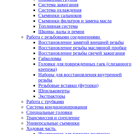
Система зажигания
Система охлаждения
Съемники сальников
Съемники фильтров и замена масла
Топливная система
Шкивы, валы и ремни
Работа с резьбовыми соединениями
Восстановление замятой внешней резьбы
Восстановление резьбы маслянной пробки
Восстановление резьбы свечей зажигания
Гайколомы
Головки для поврежденных гаек (слизанного
крепежа)
Наборы для восстановления внутренней
резьбы
Резьбовые вставки (футорки)
Шпильковерты
Экстракторы
Работа с трубками
Система кондиционирования
Специальные головки
Трансмиссия и сцепление
Универсальные съемники
Ходовая часть
Инструмент для ремонта подвески