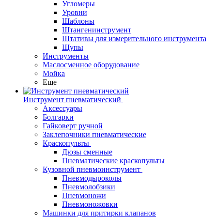
Угломеры
Уровни
Шаблоны
Штангенинструмент
Штативы для измерительного инструмента
Щупы
Инструменты
Маслосменное оборудование
Мойка
Еще
Инструмент пневматический
Аксессуары
Болгарки
Гайковерт ручной
Заклепочники пневматические
Краскопульты
Дюзы сменные
Пневматические краскопульты
Кузовной пневмоинструмент
Пневмодыроколы
Пневмолобзики
Пневмоножи
Пневмоножовки
Машинки для притирки клапанов