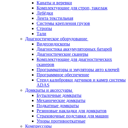
Канаты и веревки
Комплектующие для строп, такелаж
Лебёдки
Лента текстильная
Системы крепления грузов
Стропы
Тали
Диагностическое оборудование
Видеоэндоскопы
Диагностика аккумуляторных батарей
Диагностические сканеры
Комплектующие для диагностических
сканеров
Программаторы и эмуляторы авто ключей
Программное обеспечение
Стенд калибровки датчиков и камер системы
ADAS
Домкраты и аксессуары
Бутылочные домкраты
Механические домкраты
Подкатные домкраты
Резиновые накладки для домкратов
Страховочные подставки для машин
Упоры противооткатные
Компрессоры