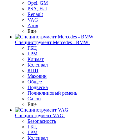
Opel, GM
PSA, Fiat
Renault
VAG
Азия
Еще
Специнструмент Mercedes - BMW
ГБЦ
ГРМ
Климат
Коленвал
КПП
Маховик
Общее
Подвеска
Поликлиновый ремень
Салон
Еще
Специнструмент VAG
Безопасность
ГБЦ
ГРМ
Коленвал