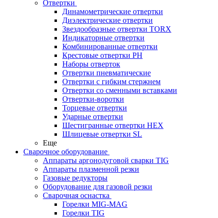
Отвертки
Динамометрические отвертки
Диэлектрические отвертки
Звездообразные отвертки TORX
Индикаторные отвертки
Комбинированные отвертки
Крестовые отвертки PH
Наборы отверток
Отвертки пневматические
Отвертки с гибким стержнем
Отвертки со сменными вставками
Отвертки-воротки
Торцевые отвертки
Ударные отвертки
Шестигранные отвертки HEX
Шлицевые отвертки SL
Еще
Сварочное оборудование
Аппараты аргонодуговой сварки TIG
Аппараты плазменной резки
Газовые редукторы
Оборудование для газовой резки
Сварочная оснастка
Горелки MIG-MAG
Горелки TIG