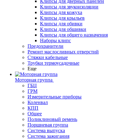
Клипсы для дверных панелей
Клипсы для звукоизоляции
Клипсы для кожуха
Клипсы для крыльев
Клипсы для обивки
Клипсы для обшивки
Клипсы для общего назначения
Наборы клипс
Предохранители
Ремонт маслосливных отверстий
Стяжки кабельные
Трубки термоусадочные
Еще
Моторная группа
ГБЦ
ГРМ
Измерительные приборы
Коленвал
КПП
Общее
Поликлиновый ремень
Поршневая группа
Система выпуска
Система зажигания