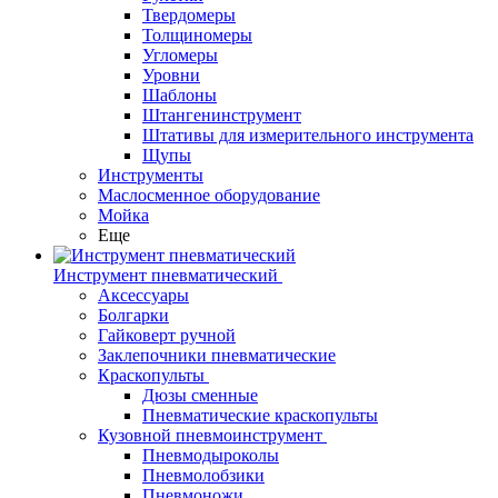
Твердомеры
Толщиномеры
Угломеры
Уровни
Шаблоны
Штангенинструмент
Штативы для измерительного инструмента
Щупы
Инструменты
Маслосменное оборудование
Мойка
Еще
Инструмент пневматический
Аксессуары
Болгарки
Гайковерт ручной
Заклепочники пневматические
Краскопульты
Дюзы сменные
Пневматические краскопульты
Кузовной пневмоинструмент
Пневмодыроколы
Пневмолобзики
Пневмоножи