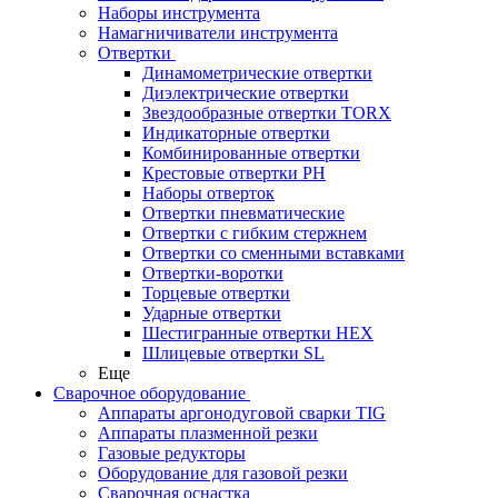
Наборы инструмента
Намагничиватели инструмента
Отвертки
Динамометрические отвертки
Диэлектрические отвертки
Звездообразные отвертки TORX
Индикаторные отвертки
Комбинированные отвертки
Крестовые отвертки PH
Наборы отверток
Отвертки пневматические
Отвертки с гибким стержнем
Отвертки со сменными вставками
Отвертки-воротки
Торцевые отвертки
Ударные отвертки
Шестигранные отвертки HEX
Шлицевые отвертки SL
Еще
Сварочное оборудование
Аппараты аргонодуговой сварки TIG
Аппараты плазменной резки
Газовые редукторы
Оборудование для газовой резки
Сварочная оснастка