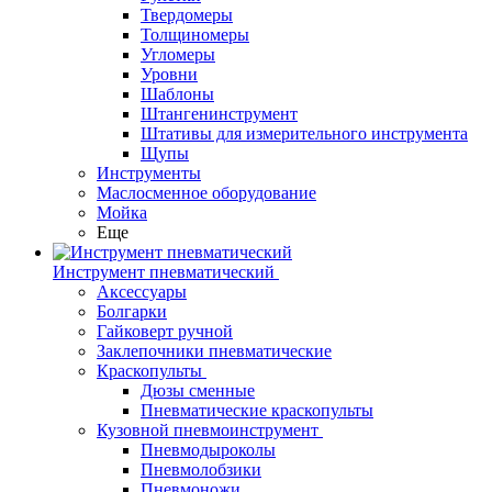
Твердомеры
Толщиномеры
Угломеры
Уровни
Шаблоны
Штангенинструмент
Штативы для измерительного инструмента
Щупы
Инструменты
Маслосменное оборудование
Мойка
Еще
Инструмент пневматический
Аксессуары
Болгарки
Гайковерт ручной
Заклепочники пневматические
Краскопульты
Дюзы сменные
Пневматические краскопульты
Кузовной пневмоинструмент
Пневмодыроколы
Пневмолобзики
Пневмоножи