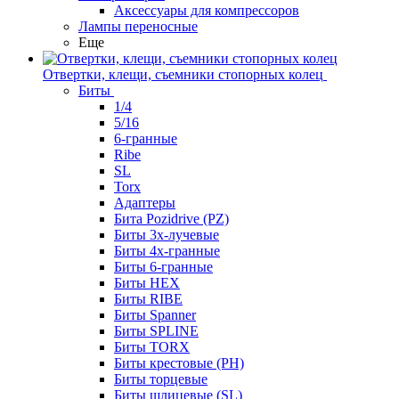
Аксессуары для компрессоров
Лампы переносные
Еще
Отвертки, клещи, съемники стопорных колец
Биты
1/4
5/16
6-гранные
Ribe
SL
Torx
Адаптеры
Бита Pozidrive (PZ)
Биты 3х-лучевые
Биты 4х-гранные
Биты 6-гранные
Биты HEX
Биты RIBE
Биты Spanner
Биты SPLINE
Биты TORX
Биты крестовые (PH)
Биты торцевые
Биты шлицевые (SL)