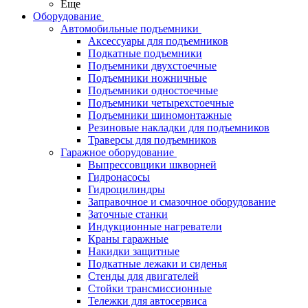
Еще
Оборудование
Автомобильные подъемники
Аксессуары для подъемников
Подкатные подъемники
Подъемники двухстоечные
Подъемники ножничные
Подъемники одностоечные
Подъемники четырехстоечные
Подъемники шиномонтажные
Резиновые накладки для подъемников
Траверсы для подъемников
Гаражное оборудование
Выпрессовщики шкворней
Гидронасосы
Гидроцилиндры
Заправочное и смазочное оборудование
Заточные станки
Индукционные нагреватели
Краны гаражные
Накидки защитные
Подкатные лежаки и сиденья
Стенды для двигателей
Стойки трансмиссионные
Тележки для автосервиса