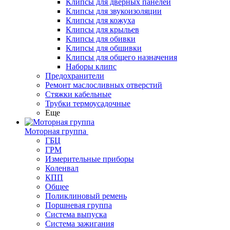
Клипсы для дверных панелей
Клипсы для звукоизоляции
Клипсы для кожуха
Клипсы для крыльев
Клипсы для обивки
Клипсы для обшивки
Клипсы для общего назначения
Наборы клипс
Предохранители
Ремонт маслосливных отверстий
Стяжки кабельные
Трубки термоусадочные
Еще
Моторная группа
ГБЦ
ГРМ
Измерительные приборы
Коленвал
КПП
Общее
Поликлиновый ремень
Поршневая группа
Система выпуска
Система зажигания