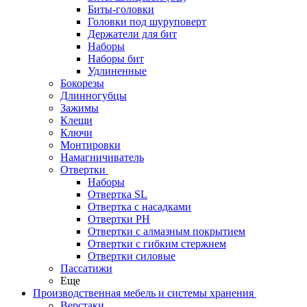
Биты-головки
Головки под шуруповерт
Держатели для бит
Наборы
Наборы бит
Удлиненные
Бокорезы
Длинногубцы
Зажимы
Клещи
Ключи
Монтировки
Намагничиватель
Отвертки
Наборы
Отвертка SL
Отвертка с насадками
Отвертки PH
Отвертки с алмазным покрытием
Отвертки с гибким стержнем
Отвертки силовые
Пассатижи
Еще
Производственная мебель и системы хранения
Верстаки