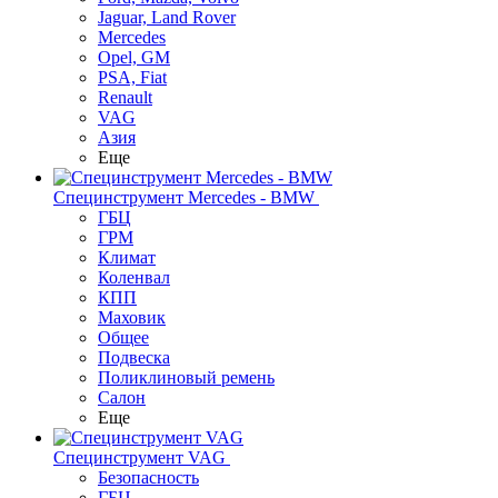
Jaguar, Land Rover
Mercedes
Opel, GM
PSA, Fiat
Renault
VAG
Азия
Еще
Специнструмент Mercedes - BMW
ГБЦ
ГРМ
Климат
Коленвал
КПП
Маховик
Общее
Подвеска
Поликлиновый ремень
Салон
Еще
Специнструмент VAG
Безопасность
ГБЦ