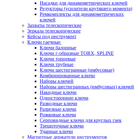
Насадки для динамометрических ключей
Редукторы (усилители крутящего момента)
Ремкомплекты для динамометрических
ключей
Захваты телескопические
Зеркала телескопические
Кейсы под инструмент
Ключи гаечные
Ключи балонные
Ключи г-образные TORX, SPLINE
Ключи торцевые
Ключи трубные
Ключи шестигранные (имбусовые)
Комбинированные ключи
Наборы ключей
Наборы шестигранных (имбусовых) ключей
Накидные ключи
Односторонние ключи
Разводные ключи
Разрезные ключи
Рожковые ключи
Серповидные ключи для круглых гаек
Трещоточные ключи
Ударные ключи
Магнитные держатели инструментов