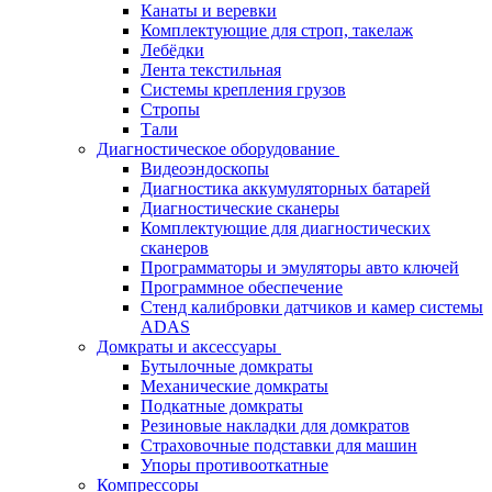
Канаты и веревки
Комплектующие для строп, такелаж
Лебёдки
Лента текстильная
Системы крепления грузов
Стропы
Тали
Диагностическое оборудование
Видеоэндоскопы
Диагностика аккумуляторных батарей
Диагностические сканеры
Комплектующие для диагностических
сканеров
Программаторы и эмуляторы авто ключей
Программное обеспечение
Стенд калибровки датчиков и камер системы
ADAS
Домкраты и аксессуары
Бутылочные домкраты
Механические домкраты
Подкатные домкраты
Резиновые накладки для домкратов
Страховочные подставки для машин
Упоры противооткатные
Компрессоры