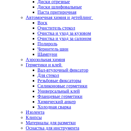
Диски отрезные
Диски шлифовальные
Паста притирочная
Автомоечная химия и детейлинг
Воск
Очиститель стекол
Очистка и уход за кузовом
Очистка и уход за салоном
Полироль
Чернитель шин
Шампуни
Аэрозольная химия
Герметики и клей
Вал-втулочный фиксатор
Для стекол
Резьбовые фиксаторы
Силиконовые герметики
Универсальный клей
Фланцевые герметики
Химический анкер
Холодная сварка
Изолента
Клипсы
Материалы для разметки
Оснастка для инструмента