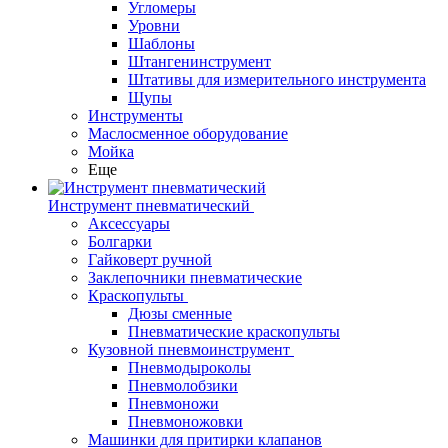
Угломеры
Уровни
Шаблоны
Штангенинструмент
Штативы для измерительного инструмента
Щупы
Инструменты
Маслосменное оборудование
Мойка
Еще
Инструмент пневматический
Аксессуары
Болгарки
Гайковерт ручной
Заклепочники пневматические
Краскопульты
Дюзы сменные
Пневматические краскопульты
Кузовной пневмоинструмент
Пневмодыроколы
Пневмолобзики
Пневмоножи
Пневмоножовки
Машинки для притирки клапанов