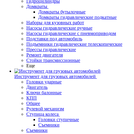
Гидроцилиндры
Домкраты
Домкраты бутылочные
Домкраты гидравлические подкатные
Наборы для кузовных работ
Насосы гидравлические ручные
Насосы гидравлические с пневмоприводом
Подставки под автомобиль
Подъемники гидравлические телескопические
Прессы гидравлические
Ремонт двигателя
Стойки трансмиссионные
Еще
Инструмент для грузовых автомобилей
Головки ударные
Двигатель
Ключи балонные
КПП
Общее
Рулевой механизм
Ступица колеса
Головки ступичные
Съемники
Съемники