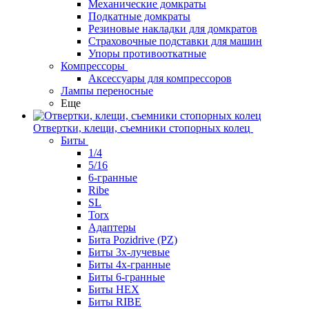
Механические домкраты
Подкатные домкраты
Резиновые накладки для домкратов
Страховочные подставки для машин
Упоры противооткатные
Компрессоры
Аксессуары для компрессоров
Лампы переносные
Еще
Отвертки, клещи, съемники стопорных колец
Биты
1/4
5/16
6-гранные
Ribe
SL
Torx
Адаптеры
Бита Pozidrive (PZ)
Биты 3х-лучевые
Биты 4х-гранные
Биты 6-гранные
Биты HEX
Биты RIBE