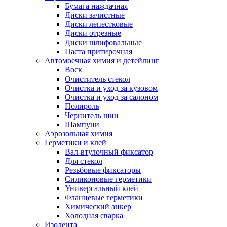
Бумага наждачная
Диски зачистные
Диски лепестковые
Диски отрезные
Диски шлифовальные
Паста притирочная
Автомоечная химия и детейлинг
Воск
Очиститель стекол
Очистка и уход за кузовом
Очистка и уход за салоном
Полироль
Чернитель шин
Шампуни
Аэрозольная химия
Герметики и клей
Вал-втулочный фиксатор
Для стекол
Резьбовые фиксаторы
Силиконовые герметики
Универсальный клей
Фланцевые герметики
Химический анкер
Холодная сварка
Изолента