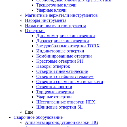
Трещоточные ключи
Ударные ключи
Магнитные держатели инструментов
Наборы инструмента
Намагничиватели инструмента
Отвертки
Динамометрические отвертки
Диэлектрические отвертки
Звездообразные отвертки TORX
Индикаторные отвертки
Комбинированные отвертки
Крестовые отвертки PH
Наборы отверток
Отвертки пневматические
Отвертки с гибким стержнем
Отвертки со сменными вставками
Отвертки-воротки
Торцевые отвертки
Ударные отвертки
Шестигранные отвертки HEX
Шлицевые отвертки SL
Еще
Сварочное оборудование
Аппараты аргонодуговой сварки TIG