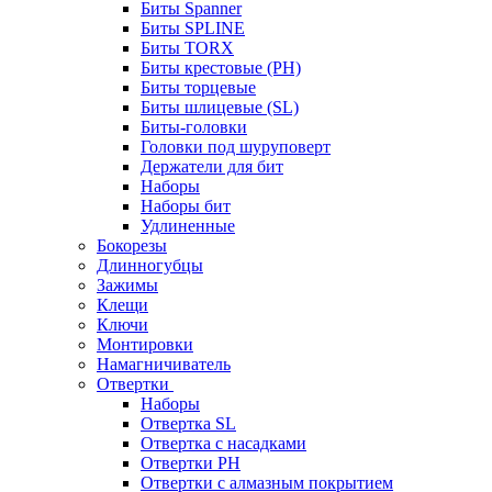
Биты Spanner
Биты SPLINE
Биты TORX
Биты крестовые (PH)
Биты торцевые
Биты шлицевые (SL)
Биты-головки
Головки под шуруповерт
Держатели для бит
Наборы
Наборы бит
Удлиненные
Бокорезы
Длинногубцы
Зажимы
Клещи
Ключи
Монтировки
Намагничиватель
Отвертки
Наборы
Отвертка SL
Отвертка с насадками
Отвертки PH
Отвертки с алмазным покрытием