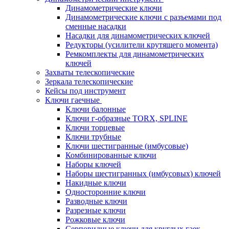
Динамометрические ключи
Динамометрические ключи с разъемами под
сменные насадки
Насадки для динамометрических ключей
Редукторы (усилители крутящего момента)
Ремкомплекты для динамометрических
ключей
Захваты телескопические
Зеркала телескопические
Кейсы под инструмент
Ключи гаечные
Ключи балонные
Ключи г-образные TORX, SPLINE
Ключи торцевые
Ключи трубные
Ключи шестигранные (имбусовые)
Комбинированные ключи
Наборы ключей
Наборы шестигранных (имбусовых) ключей
Накидные ключи
Односторонние ключи
Разводные ключи
Разрезные ключи
Рожковые ключи
Серповидные ключи для круглых гаек