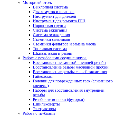
Моторный отсек
Выхлопная система
Для хомутов и шлангов
Инструмент для дизелей
Инструмент для ремонта ГБЦ
Поршневая группа
Система зажигания
Система охлаждения
Съемники сальников
Съемники фильтров и замена масла
Топливная система
Шкивы, валы и ремни
Работа с резьбовыми соединениями
Восстановление замятой внешней резьбы
Восстановление резьбы маслянной пробки
Восстановление резьбы свечей зажигания
Гайколомы
Головки для поврежденных гаек (слизанного
крепежа)
Наборы для восстановления внутренней
резьбы
Резьбовые вставки (футорки)
Шпильковерты
Экстракторы
Работа с трубками