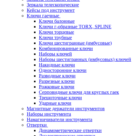
Зеркала телескопические
Кейсы под инструмент
Ключи гаечные
Ключи балонные
Ключи г-образные TORX, SPLINE
Ключи торцевые
Ключи трубные
Ключи шестигранные (имбусовые)
Комбинированные ключи
Наборы ключей
Наборы шестигранных (имбусовых) ключей
Накидные ключи
Односторонние ключи
Разводные ключи
Разрезные ключи
Рожковые ключи
Серповидные ключи для круглых гаек
Трещоточные ключи
Ударные ключи
Магнитные держатели инструментов
Наборы инструмента
Намагничиватели инструмента
Отвертки
Динамометрические отвертки
Диэлектрические отвертки