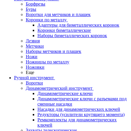
Борфрезы
Буры
Воротки для метчиков и плашек
Коронки по металлу
Адаптеры для биметаллических коронок
Коронки биметаллические
Наборы биметаллических коронок
Лезвия
Метчики
Наборы метчиков и плашек
Ножи
Ножницы по металлу
Ножовки
Еще
Ручной инструмент
Воротки
Динамометрический инструмент
Динамометрические ключи
Динамометрические ключи с разъемами под
сменные насадки
Насадки для динамометрических ключей
Редукторы (усилители крутящего момента)
Ремкомплекты для динамометрических
ключей
Захваты телескопические