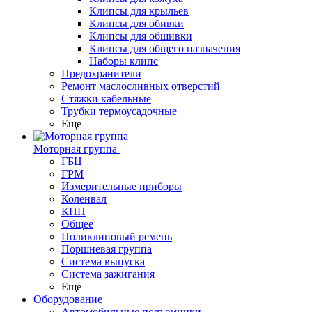
Клипсы для крыльев
Клипсы для обивки
Клипсы для обшивки
Клипсы для общего назначения
Наборы клипс
Предохранители
Ремонт маслосливных отверстий
Стяжки кабельные
Трубки термоусадочные
Еще
Моторная группа
ГБЦ
ГРМ
Измерительные приборы
Коленвал
КПП
Общее
Поликлиновый ремень
Поршневая группа
Система выпуска
Система зажигания
Еще
Оборудование
Автомобильные подъемники