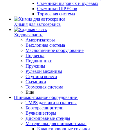
Съемники шаровых и рулевых
Съемники ШРУСов
Тормозная система
Химия для автосервиса
Ходовая часть
Амортизаторы
Выхлопная система
Маслосменное оборудование
Подвеска
Подшипники
Пружины
Рулевой механизм
Ступица колеса
Съемники
Тормозная система
Еще
Шиномонтажное оборудование
TMPS датчики и сканеры
Борторасширители
Вулканизаторы
Дископравные стенды
Материалы для шиномонтажа
Балансировочные грузики