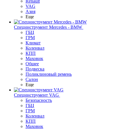
Renault
VAG
Азия
Еще
Специнструмент Mercedes - BMW
ГБЦ
ГРМ
Климат
Коленвал
КПП
Маховик
Общее
Подвеска
Поликлиновый ремень
Салон
Еще
Специнструмент VAG
Безопасность
ГБЦ
ГРМ
Коленвал
КПП
Маховик