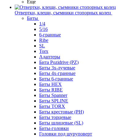
Еще
Отвертки, клещи, съемники стопорных колец
Биты
1/4
5/16
6-гранные
Ribe
SL
Torx
Адаптеры
Бита Pozidrive (PZ)
Биты 3х-лучевые
Биты 4х-гранные
Биты 6-гранные
Биты HEX
Биты RIBE
Биты Spanner
Биты SPLINE
Биты TORX
Биты крестовые (PH)
Биты торцевые
Биты шлицевые (SL)
Биты-головки
Головки под шуруповерт