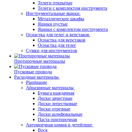
Телеги открытые
Телеги с комплектом инструмента
Инструментальные ящики
Металлические шкафы
Ящики пустые
Ящики с комплектом инструмента
Оснастка для телег и верстаков
Оснастка для верстаков
Оснастка для телег
Сумки для инструментов
Протирочные материалы
Пусковые провода
Расходные материалы
Plastigauge
Абразивные материалы
Бумага наждачная
Диски зачистные
Диски лепестковые
Диски отрезные
Диски шлифовальные
Паста притирочная
Автомоечная химия и детейлинг
Воск