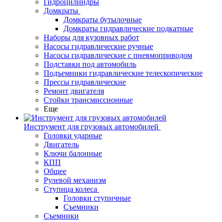
Гидроцилиндры
Домкраты
Домкраты бутылочные
Домкраты гидравлические подкатные
Наборы для кузовных работ
Насосы гидравлические ручные
Насосы гидравлические с пневмоприводом
Подставки под автомобиль
Подъемники гидравлические телескопические
Прессы гидравлические
Ремонт двигателя
Стойки трансмиссионные
Еще
Инструмент для грузовых автомобилей
Головки ударные
Двигатель
Ключи балонные
КПП
Общее
Рулевой механизм
Ступица колеса
Головки ступичные
Съемники
Съемники