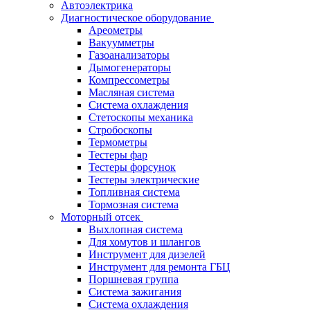
Автоэлектрика
Диагностическое оборудование
Ареометры
Вакуумметры
Газоанализаторы
Дымогенераторы
Компрессометры
Масляная система
Система охлаждения
Стетоскопы механика
Стробоскопы
Термометры
Тестеры фар
Тестеры форсунок
Тестеры электрические
Топливная система
Тормозная система
Моторный отсек
Выхлопная система
Для хомутов и шлангов
Инструмент для дизелей
Инструмент для ремонта ГБЦ
Поршневая группа
Система зажигания
Система охлаждения