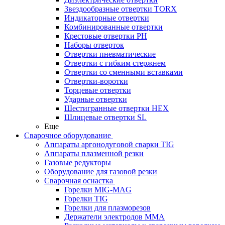
Звездообразные отвертки TORX
Индикаторные отвертки
Комбинированные отвертки
Крестовые отвертки PH
Наборы отверток
Отвертки пневматические
Отвертки с гибким стержнем
Отвертки со сменными вставками
Отвертки-воротки
Торцевые отвертки
Ударные отвертки
Шестигранные отвертки HEX
Шлицевые отвертки SL
Еще
Сварочное оборудование
Аппараты аргонодуговой сварки TIG
Аппараты плазменной резки
Газовые редукторы
Оборудование для газовой резки
Сварочная оснастка
Горелки MIG-MAG
Горелки TIG
Горелки для плазморезов
Держатели электродов ММА