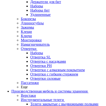
Держатели для бит
Наборы
Наборы бит
Удлиненные
Бокорезы
Длинногубцы
Зажимы
Клещи
Ключи
Монтировки
Намагничиватель
Отвертки
Наборы
Отвертка SL
Отвертка с насадками
Отвертки PH
Отвертки с алмазным покрытием
Отвертки с гибким стержнем
Отвертки силовые
Пассатижи
Еще
Производственная мебель и системы хранения
Верстаки
Инструментальные телеги
Телеги закрытые с выдвижными полками