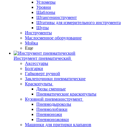
Угломеры
Уровни
Шаблоны
Штангенинструмент
Штативы для измерительного инструмента
Щупы
Инструменты
Маслосменное оборудование
Мойка
Еще
Инструмент пневматический
Аксессуары
Болгарки
Гайковерт ручной
Заклепочники пневматические
Краскопульты
Дюзы сменные
Пневматические краскопульты
Кузовной пневмоинструмент
Пневмодыроколы
Пневмолобзики
Пневмоножи
Пневмоножовки
Машинки для притирки клапанов