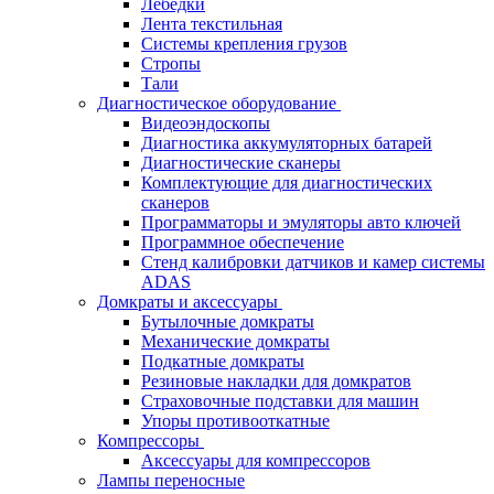
Лебёдки
Лента текстильная
Системы крепления грузов
Стропы
Тали
Диагностическое оборудование
Видеоэндоскопы
Диагностика аккумуляторных батарей
Диагностические сканеры
Комплектующие для диагностических
сканеров
Программаторы и эмуляторы авто ключей
Программное обеспечение
Стенд калибровки датчиков и камер системы
ADAS
Домкраты и аксессуары
Бутылочные домкраты
Механические домкраты
Подкатные домкраты
Резиновые накладки для домкратов
Страховочные подставки для машин
Упоры противооткатные
Компрессоры
Аксессуары для компрессоров
Лампы переносные