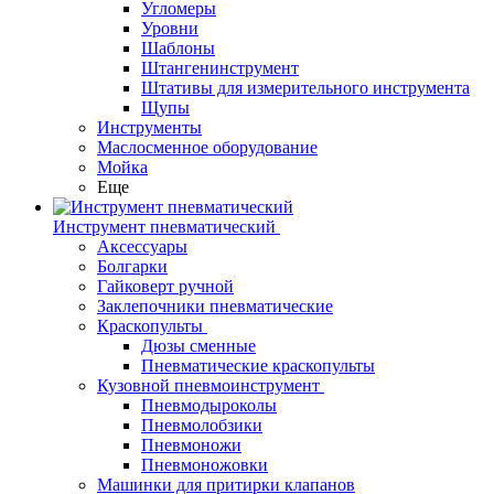
Угломеры
Уровни
Шаблоны
Штангенинструмент
Штативы для измерительного инструмента
Щупы
Инструменты
Маслосменное оборудование
Мойка
Еще
Инструмент пневматический
Аксессуары
Болгарки
Гайковерт ручной
Заклепочники пневматические
Краскопульты
Дюзы сменные
Пневматические краскопульты
Кузовной пневмоинструмент
Пневмодыроколы
Пневмолобзики
Пневмоножи
Пневмоножовки
Машинки для притирки клапанов