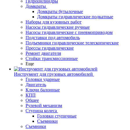
Гидроцилиндры
Домкраты
Домкраты бутылочные
Домкраты гидравлические подкатные
Наборы для кузовных работ
Насосы гидравлические ручные
Насосы гидравлические с пневмоприводом
Подставки под автомобиль
Подъемники гидравлические телескопические
Прессы гидравлические
Ремонт двигателя
Стойки трансмиссионные
Еще
Инструмент для грузовых автомобилей
Головки ударные
Двигатель
Ключи балонные
КПП
Общее
Рулевой механизм
Ступица колеса
Головки ступичные
Съемники
Съемники